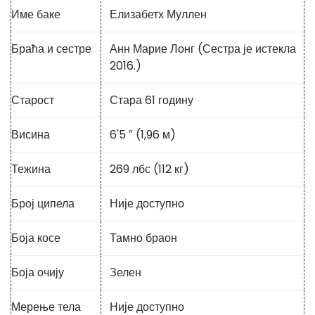
Име баке
Елизабетх Муллен
Браћа и сестре
Анн Марие Лонг (Сестра је истекла
2016.)
Старост
Стара 61 годину
Висина
6'5 ″ (1,96 м)
Тежина
269 ​​лбс (112 кг)
Број ципела
Није доступно
Боја косе
Тамно браон
Боја очију
Зелен
Мерење тела
Није доступно