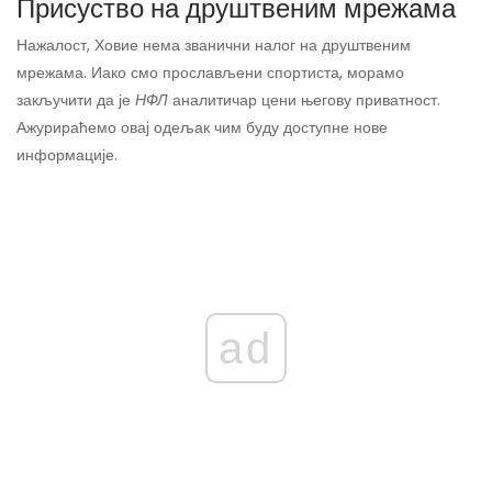
Присуство на друштвеним мрежама
Нажалост, Ховие нема званични налог на друштвеним
мрежама. Иако смо прослављени спортиста, морамо
закључити да је
НФЛ
аналитичар цени његову приватност.
Ажурираћемо овај одељак чим буду доступне нове
информације.
ad