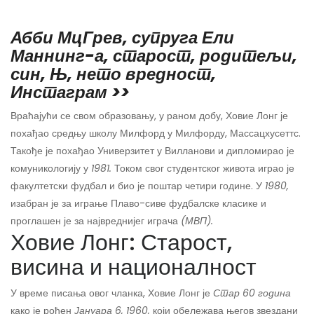
Абби МцГрев, супруга Ели
Маннинг-а, старост, родитељи,
син, Њ, нето вредност,
Инстаграм >>
Враћајући се свом образовању, у раном добу, Ховие Лонг је
похађао средњу школу Милфорд у Милфорду, Массацхусеттс.
Такође је похађао Универзитет у Вилланови и дипломирао је
комуникологију у
1981.
Током свог студентског живота играо је
факултетски фудбал и био је поштар четири године. У
1980,
изабран је за играње Плаво-сиве фудбалске класике и
проглашен је за највреднијег играча
(МВП).
Ховие Лонг: Старост,
висина и националност
У време писања овог чланка, Ховие Лонг је
Стар 60 година
како је рођен
Јануара
6,
1960,
који обележава његов звездани