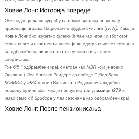
Ховие Лонг: Историја повреде
Очигледно је да се сусрећу са неким врстама повреда у
професији играња Националне фудбалске лиге
(НФЛ).
Иако је
Ховие Лонг био изузетно флексибилан као играч и због свог
стаса, снаге и окретности, успео је да одигра свих пет позиција
на одбрамбеној линији што га је учинило изузетним
спортистом.
Тхе
6’5 ″
одбрамбени крај, сматран као
МВП
који је водио
Оакланд / Лос Ангелес Раидерс до победе
Супер Бовл
КСВИИИ
у
1984
против Васхингтон Редскинс-а, задобио
повреду бутине због које је пропустио три утакмице
1979
и
имао само
46 прибора
у тим сезонама као одбрамбени крај.
Ховие Лонг: После пензионисања