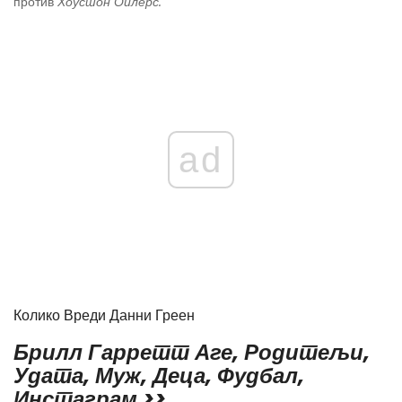
против
Хоустон Оилерс.
ad
Колико Вреди Данни Греен
Брилл Гарретт Аге, Родитељи,
Удата, Муж, Деца, Фудбал,
Инстаграм >>