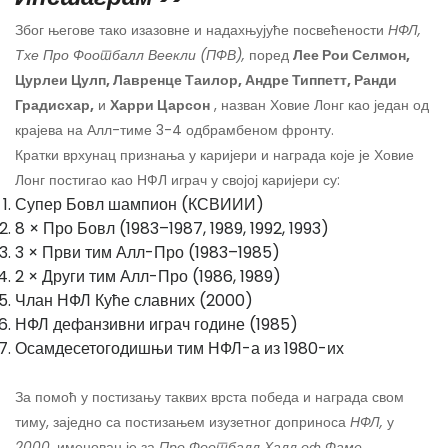
Због његове тако изазовне и надахњујуће посвећености
НФЛ,
Тхе Про Фоотбалл Веекли (ПФВ),
поред
Лее Рои Селмон,
Цурлеи Цулп, Лавренце Таилор, Андре Типпетт, Ранди
Градисхар,
и
Харри Царсон
, назван Ховие Лонг као један од
крајева на Алл-тиме 3-4 одбрамбеном фронту.
Кратки врхунац признања у каријери и награда које је Ховие
Лонг постигао као НФЛ играч у својој каријери су:
Супер Бовл шампион (КСВИИИ)
8 × Про Бовл (1983–1987, 1989, 1992, 1993)
3 × Први тим Алл-Про (1983–1985)
2 × Други тим Алл-Про (1986, 1989)
Члан НФЛ Куће славних (2000)
НФЛ дефанзивни играч године (1985)
Осамдесетогодишњи тим НФЛ-а из 1980-их
За помоћ у постизању таквих врста победа и награда свом
тиму, заједно са постизањем изузетног доприноса
НФЛ,
у
2000,
именован је за
Про Фоотбалл Халл оф Фаме.