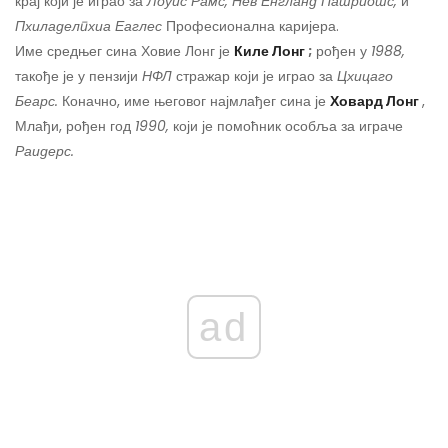
крај који је играо за
Лоуис Рамс, Нев Енгланд Патриотс,
и
Пхиладелпхиа Еаглес
Професионална каријера.
Име средњег сина Ховие Лонг је
Киле Лонг
;
рођен у
1988,
такође је у пензији
НФЛ
стражар који је играо за
Цхицаго
Беарс.
Коначно, име његовог најмлађег сина је
Ховард Лонг
,
Млађи, рођен год
1990,
који је помоћник особља за играче
Раидерс.
ad