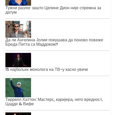
Тужни разлог зашто Целине Дион није спремна за
датум
Да ли Ангелина Јолие покушава да поново повеже
Бреда Питта са Маддоком?
15 најбољих монолога на ТВ-у касно увече
Тиррелл Хаттон: Мастерс, каријера, нето вредност,
Цадди & Вифе