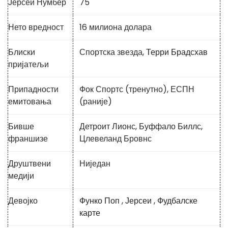
Јерсеи Нумбер
75
Нето вредност
16 милиона долара
Блиски
Спортска звезда,
Терри Брадсхав
пријатељи
Припадности
Фок Спортс (тренутно), ЕСПН
емитовања
(раније)
Бивше
Детроит Лионс, Буффало Биллс,
франшизе
Цлевеланд Бровнс
Друштвени
Ниједан
медији
Девојко
Функо Поп
,
Јерсеи
,
Фудбалске
карте