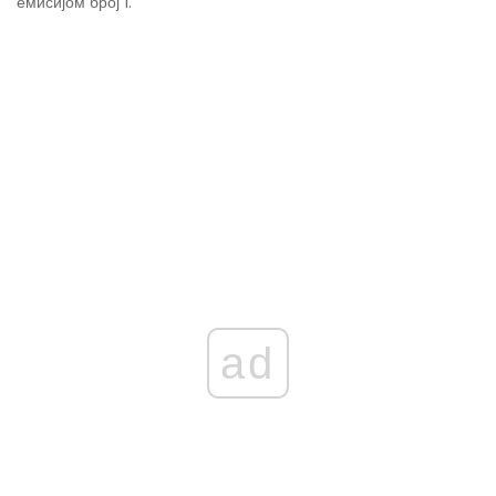
емисијом број 1.
ad