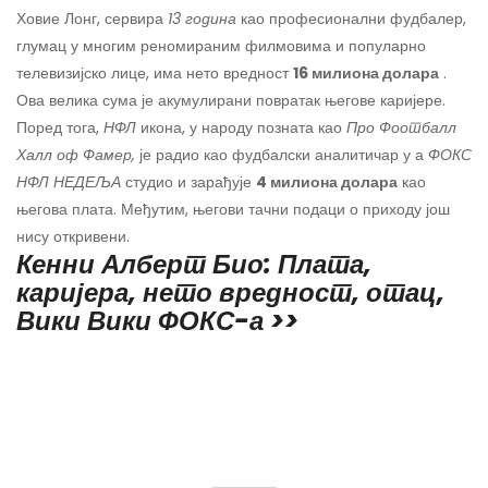
Ховие Лонг, сервира
13 година
као професионални фудбалер,
глумац у многим реномираним филмовима и популарно
телевизијско лице, има нето вредност
16 милиона долара
.
Ова велика сума је акумулирани повратак његове каријере.
Поред тога,
НФЛ
икона, у народу позната као
Про Фоотбалл
Халл оф Фамер,
је радио као фудбалски аналитичар у а
ФОКС
НФЛ НЕДЕЉА
студио и зарађује
4 милиона долара
као
његова плата. Међутим, његови тачни подаци о приходу још
нису откривени.
Кенни Алберт Био: Плата,
каријера, нето вредност, отац,
Вики Вики ФОКС-а >>