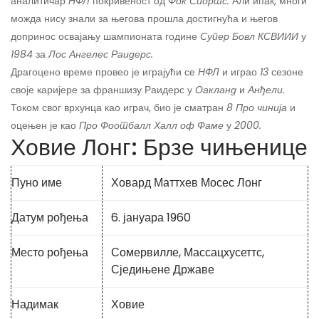
аналитичар
НФЛ
покривеност од
Фок Спортс.
Али ипак, многи
можда нису знали за његова прошла достигнућа и његов
допринос освајању шампионата године
Супер Бовл КСВИИИ
у
1984
за
Лос Ангелес Раидерс.
Драгоцено време провео је играјући се
НФЛ
и играо
13
сезоне
своје каријере за франшизу Раидерс у
Оакланд
и
Анђели.
Током свог врхунца као играч, био је сматран
8 Про чинија
и
оцењен је као
Про Фоотбалл Халл оф Фаме
у
2000.
Ховие Лонг: Брзе чињенице
Пуно име
Ховард Маттхев Мосес Лонг
Датум рођења
6. јануара 1960
Место рођења
Сомервилле, Массацхусеттс,
Сједињене Државе
Надимак
Ховие