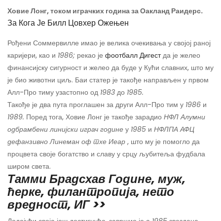
Ховие Лонг, током играчких година за Оакланд Раидерс.
За Кога Је Билл Цовхер Ожењен
Рођени Соммервилле имао је велика очекивања у својој раној
каријери, као и
1986;
рекао је
фоотбалл Дигест
да је желео
финансијску сигурност и желео да буде у Кући славних, што му
је био животни циљ. Баи статер је такође направљен у првом
Алл-Про тиму узастопно од
1983
до
1985.
Такође је два пута проглашен за други Алл-Про тим у
1986
и
1989.
Поред тога, Ховие Лонг је такође зарадио
НФЛ Алумни
одбрамбени линијски играч године
у
1985
и
НФЛПА АФЦ
дефанзивно
Линеман оф тхе Иеар
, што му је помогло да
процвета своје богатство и славу у срцу љубитеља фудбала
широм света.
Тамми Брадсхав Године, муж,
ћерке, филантропија, нето
вредност, ИГ >>