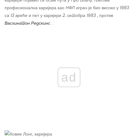
каријери појавио се осам пута у Про Бовлу. Његова
професионална каријера као
НФЛ
играч је био високо у
1983
са
13
вреће
и пет у каријери
2. октобра 1983
, против
Васхингтон Редскинс
.
ad