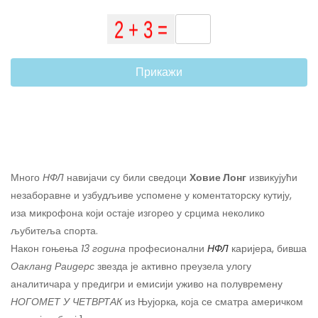
Прикажи
Много
НФЛ
навијачи су били сведоци
Ховие Лонг
извикујући
незаборавне и узбудљиве успомене у коментаторску кутију,
иза микрофона који остаје изгорео у срцима неколико
љубитеља спорта.
Након гоњења
13 година
професионални
НФЛ
каријера, бивша
Оакланд Раидерс
звезда је активно преузела улогу
аналитичара у предигри и емисији уживо на полувремену
НОГОМЕТ У ЧЕТВРТАК
из Њујорка, која се сматра америчком