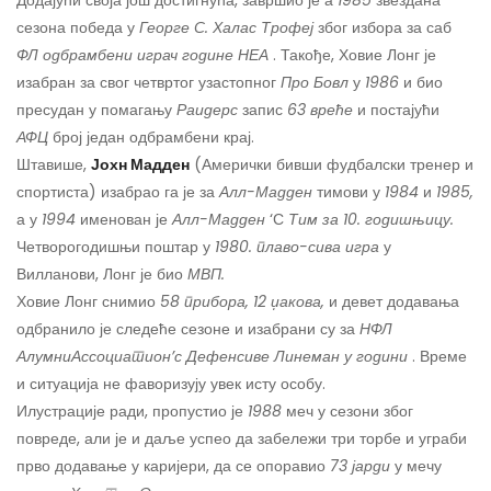
Додајући своја још достигнућа, завршио је а
1985
звездана
сезона победа у
Георге С. Халас Трофеј
због избора за саб
ФЛ одбрамбени играч године НЕА
. Такође, Ховие Лонг је
изабран за свог четвртог узастопног
Про Бовл
у
1986
и био
пресудан у помагању
Раидерс
запис
63
вреће
и постајући
АФЦ
број један одбрамбени крај.
Штавише,
Јохн Мадден
(Амерички бивши фудбалски тренер и
спортиста) изабрао га је за
Алл-Мадден
тимови у
1984
и
1985,
а у
1994
именован је
Алл-Мадден
‘С
Тим за 10. годишњицу.
Четворогодишњи поштар у
1980. плаво-сива игра
у
Вилланови, Лонг је био
МВП.
Ховие Лонг снимио
58 прибора, 12 џакова,
и девет додавања
одбранило је следеће сезоне и изабрани су за
НФЛ
АлумниАссоциатион’с Дефенсиве Линеман
у години
. Време
и ситуација не фаворизују увек исту особу.
Илустрације ради, пропустио је
1988
меч у сезони због
повреде, али је и даље успео да забележи три торбе и уграби
прво додавање у каријери, да се опоравио
73 јарди
у мечу