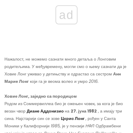
ad
Нажалост, не можемо сазнати много детаља о Лонговим
родитељима. У међувремену, могли смо о њему сазнати да је
Ховие Лонг уживао у детињству и одрастао са сестром
Анн
Марие Лонг
који га је веома волео и умро
2016.
Ховие Лонг, заједно са породицом
Родом из Соммервиллеа био је ожењен човек, за кога је био
везан чвор
Диане Аддонизио
на
27. јуна 1982
, а имају три
сина. Најстарији син се зове
Цхрис Лонг
, рођен у Санта
Моники у Калифорнији
1985,
је у пензији
НФЛ
Одбрамбени