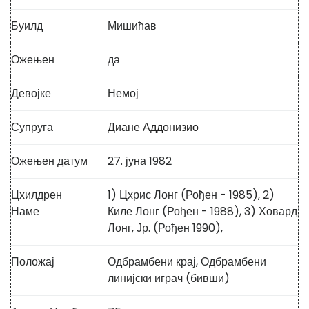
Буилд
Мишићав
Ожењен
да
Девојке
Немој
Супруга
Диане Аддонизио
Ожењен датум
27. јуна 1982
Цхилдрен
1) Цхрис Лонг (Рођен - 1985), 2)
Наме
Киле Лонг (Рођен - 1988), 3) Ховард
Лонг, Јр. (Рођен 1990),
Положај
Одбрамбени крај, Одбрамбени
линијски играч (бивши)