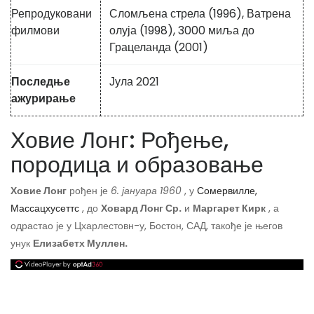
Репродуковани
Сломљена стрела (1996), Ватрена
филмови
олуја (1998), 3000 миља до
Грацеланда (2001)
Последње
Јула 2021
ажурирање
Ховие Лонг: Рођење,
породица и образовање
Ховие Лонг
рођен је
6. јануара 1960
, у
Сомервилле,
Массацхусеттс
, до
Ховард Лонг Ср.
и
Маргарет Кирк
, а
одрастао је у Цхарлестовн-у, Бостон, САД, такође је његов
унук
Елизабетх Муллен.