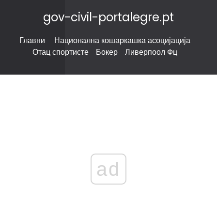
gov-civil-portalegre.pt
Главни
Национална кошаркашка асоцијација
Отац спортисте
Бокер
Ливерпоол Фц
ad