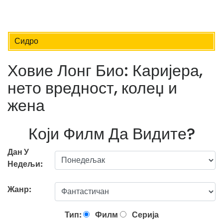
Сидро
Ховие Лонг Био: Каријера,
нето вредност, колеџ и
жена
Који Филм Да Видите?
Дан У
Недељи:
Жанр:
Тип:
Филм
Серија