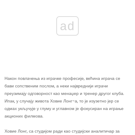
ad
Након повлачења из играчке професије, већина играча се
бави сопственим послом, а неки највреднији играчи
преузимају одговорност као менаџер и тренер другог клуба.
Ипак, у случају живота Ховие Лонг-а, то је изузетно јер се
одмах укључује у глуму и углавном је фокусиран на играње
акционих филмова.
Ховие Лонг, са студијом ради као студијски аналитичар за