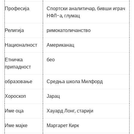
Професија
Спортски аналитичар, бивши играч
НФЛ-а, глумац
Религија
римокатоличанство
Националност
Американац
Етничка
бео
припадност
образовање
Средња школа Милфорд
Хороскоп
Јарац
Име оца
Хауард Лонг, старији
Име мајке
Маргарет Кирк