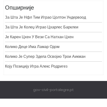
Опширније
За Шта Је Нфл Тим Играо Цолтон Ундервоод
За Шта Је Колеџ Играо Цхарлес Барклеи
Је Карен Цхен У Вези Са Натхан Цхен
Колико Деце Има Ламар Одом
Колико Је Супер Здела Освојио Трои Аикман
Коју Позицију Игра Алекс Родригез
gov-civil-portalegre.pt