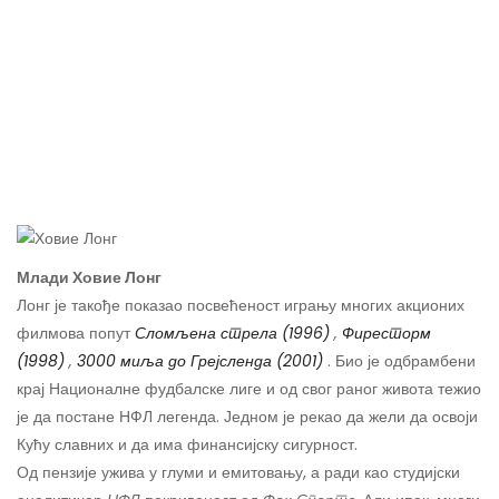
Млади Ховие Лонг
Лонг је такође показао посвећеност игрању многих акционих
филмова попут
Сломљена стрела (1996)
,
Фиресторм
(1998)
,
3000 миља до Грејсленда (2001)
. Био је одбрамбени
крај Националне фудбалске лиге и од свог раног живота тежио
је да постане НФЛ легенда. Једном је рекао да жели да освоји
Кућу славних и да има финансијску сигурност.
Од пензије ужива у глуми и емитовању, а ради као студијски