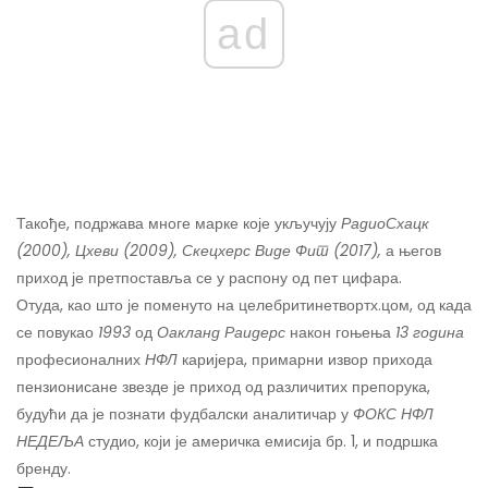
ad
Такође, подржава многе марке које укључују
РадиоСхацк
(2000), Цхеви (2009), Скецхерс Виде Фит
(2017),
а његов
приход је претпоставља се у распону од пет цифара.
Отуда, као што је поменуто на целебритинетвортх.цом, од када
се повукао
1993
од
Оакланд Раидерс
након гоњења
13 година
професионалних
НФЛ
каријера, примарни извор прихода
пензионисане звезде је приход од различитих препорука,
будући да је познати фудбалски аналитичар у
ФОКС НФЛ
НЕДЕЉА
студио, који је америчка емисија бр. 1, и подршка
бренду.