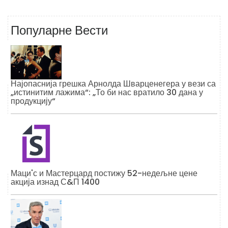
Популарне Вести
Најопаснија грешка Арнолда Шварценегера у вези са
„истинитим лажима“: „То би нас вратило 30 дана у
продукцију“
Маци'с и Мастерцард постижу 52-недељне цене
акција изнад С&П 1400