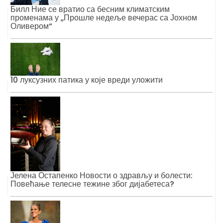
Билл Ние се вратио са бесним климатским
променама у „Прошле недеље вечерас са Јохном
Оливером“
10 луксузних патика у које вреди уложити
Јелена Остапенко Новости о здрављу и болести:
Повећање телесне тежине због дијабетеса?