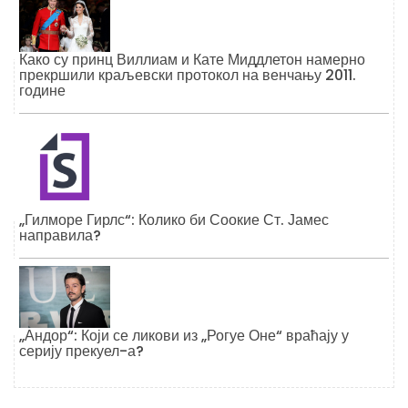
Како су принц Виллиам и Кате Миддлетон намерно
прекршили краљевски протокол на венчању 2011.
године
„Гилморе Гирлс“: Колико би Соокие Ст. Јамес
направила?
„Андор“: Који се ликови из „Рогуе Оне“ враћају у
серију прекуел-а?