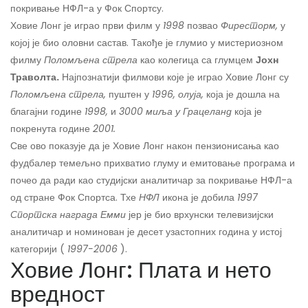
покривање НФЛ-а у Фок Спортсу.
Ховие Лонг је играо први филм у
1998
позвао
Фиресторм,
у
којој је био оловни састав. Такође је глумио у мистериозном
филму
Поломљена стрела
као колегица са глумцем
Јохн
Траволта.
Најпознатији филмови које је играо Ховие Лонг су
Поломљена стрела,
пуштен у
1996, олуја,
која је дошла на
благајни године
1998,
и
3000 миља
у Грацеланд
која је
покренута године
2001.
Све ово показује да је Ховие Лонг након пензионисања као
фудбалер темељно прихватио глуму и емитовање програма и
почео да ради као студијски аналитичар за покривање НФЛ-а
од стране Фок Спортса. Тхе
НФЛ
икона је добила
1997
Спортска награда Емми
јер је био врхунски телевизијски
аналитичар и номинован је десет узастопних година у истој
категорији (
1997-2006
).
Ховие Лонг: Плата и нето
вредност