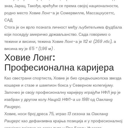
знак, Јарац. Такође, крећући се према својој националности,
родно место Ховие Лонг-а је Сомервилле, Массацхусеттс,
САД.
Стога је он врло позната личност међу љубитељима фудбала
који поседују америчко држављанство. Сада говоримо о
тежини и висини, тежина Ховие Лонг-а је
112
кг
(269
лбс),
а
висина му је
6'5 ″ (1,96 м)
.
Ховие Лонг:
Професионална каријера
Као свестрани спортиста, Ховие је био средњошколска звезда
кошарке и стазе и шампион бокса у Северном колегијуму.
Започео је своју професионалну каријеру играјући НФЛ јер је
изабран у другом колу
Нацрт НФЛ-а из 1981
од
Оакланд
Раидерс.
Ховие, носи број дреса
75,
играо
13 сезона
за
Оакланд
Раидерс
као дефанзивна крајња позиција и у професионалној