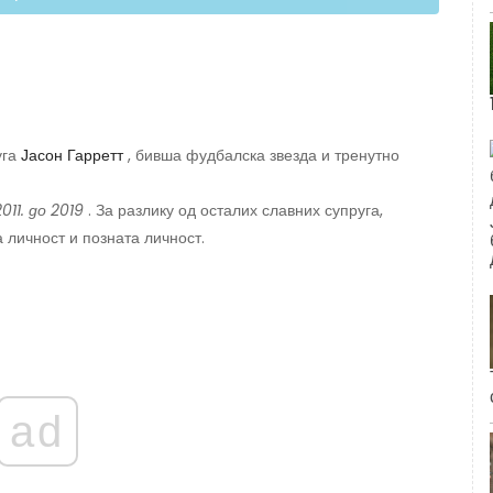
уга
Јасон Гарретт
, бивша фудбалска звезда и тренутно
2011. до 2019
. За разлику од осталих славних супруга,
а личност и позната личност.
ad