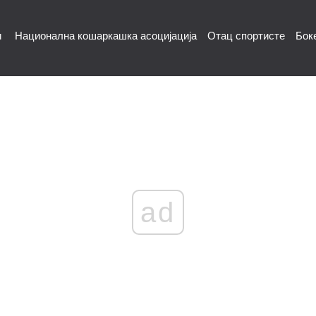
и
Национална кошаркашка асоцијација
Отац спортисте
Бок
ad