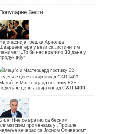
Популарне Вести
Најопаснија грешка Арнолда
Шварценегера у вези са „истинитим
лажима“: „То би нас вратило 30 дана у
продукцију“
Маци'с и Мастерцард постижу 52-
недељне цене акција изнад С&П 1400
Билл Ние се вратио са бесним
климатским променама у „Прошле
недеље вечерас са Јохном Оливером“