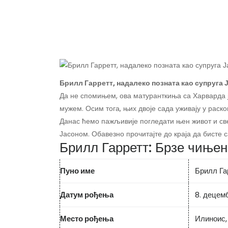
Брилл Гарретт, надалеко позната као супруга 
Да не спомињем, ова матуранткиња са Харварда ј
мужем. Осим тога, њих двоје сада уживају у раско
Данас ћемо пажљивије погледати њен живот и све
Јасоном. Обавезно прочитајте до краја да бисте 
Брилл Гарретт: Брзе чиње
Пуно име
Брилл Га
Датум рођења
8. децем
Место рођења
Илиноис