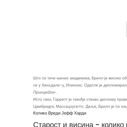
Што се тиче њених академика, Брилл је високо об
се у Хинсдале-у, Илиноис. Одатле је дипломира
Принцетон
.
Исто тако, Гарретт је такође стекао диплому пра
Цамбридге, Массацхусеттс. Даље, Брилл је по н
Колико Вреди Јефф Харди
Старост и висина - колико