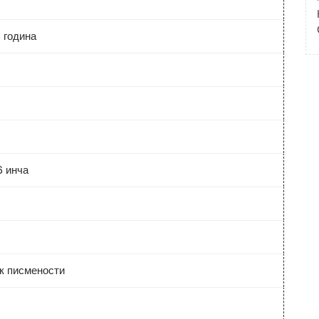
 година
 инча
к писмености