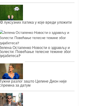
10 луксузних патика у које вреди уложити
Јелена Остапенко Новости о здрављу и
болести: Повећање телесне тежине због
дијабетеса?
Тужни разлог зашто Целине Дион није
спремна за датум