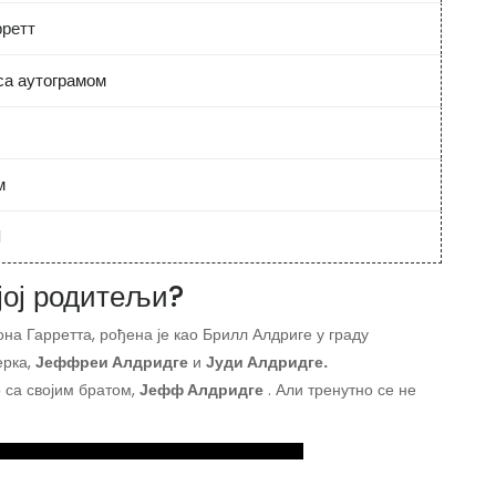
рретт
са аутограмом
м
1
 јој родитељи?
она Гарретта, рођена је као Брилл Алдриге у граду
ерка,
Јеффреи Алдридге
и
Јуди Алдридге.
 са својим братом,
Јефф Алдридге
. Али тренутно се не