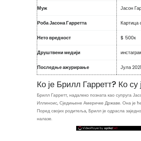
Муж
Јасон Га
Роба Јасона Гарретта
Картица 
Нето вредност
$ 500к
Друштвени медији
инстагра
Последње ажурирање
Јула 202
Ко је Брилл Гарретт? Ко су
Брилл Гарретт, надалеко позната као супруга Јас
Иллиноис, Сједињене Америчке Државе. Она је ћ
Поред својих родитеља, Брилл је одрасла заједно
налазе.