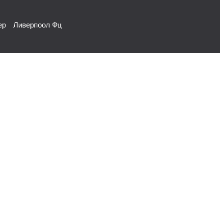
ер
Ливерпоол Фц