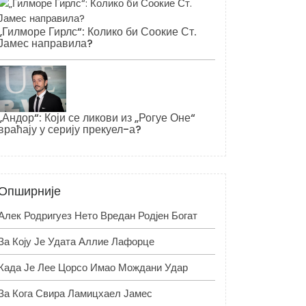
„Гилморе Гирлс“: Колико би Соокие Ст.
Јамес направила?
„Андор“: Који се ликови из „Рогуе Оне“
враћају у серију прекуел-а?
Опширније
Алек Родригуез Нето Вредан Родјен Богат
За Коју Је Удата Аллие Лафорце
Када Је Лее Цорсо Имао Мождани Удар
За Кога Свира Ламицхаел Јамес