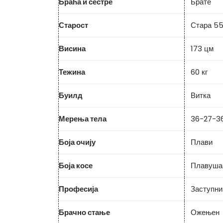
Браћа и сестре
Брате
Старост
Стара 55
Висина
173 цм
Тежина
60 кг
Буилд
Витка
Мерења тела
36-27-36
Боја очију
Плави
Боја косе
Плавуша
Професија
Заступни
Брачно стање
Ожењен