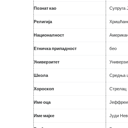
Познат као
Супруга 
Религија
Хришћан
Националност
Америка
Етничка припадност
бео
Универзитет
Универзи
Школа
Средња 
Хороскоп
Стрелац
Име оца
Јеффреи
Име мајке
Јуди Нев