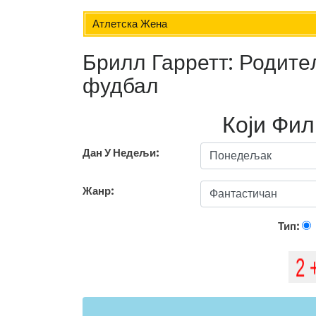
Атлетска Жена
Брилл Гарретт: Родите
фудбал
Који Фи
Дан У Недељи:
Жанр:
Тип: