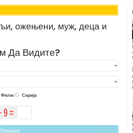
љи, ожењени, муж, деца и
лм Да Видите?
Филм
Серија
Прикажи