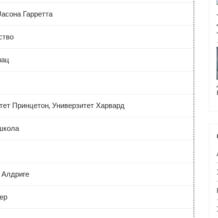
Јасона Гарретта
ство
нац
тет Принцетон, Универзитет Харвард
школа
 Алдриге
ер