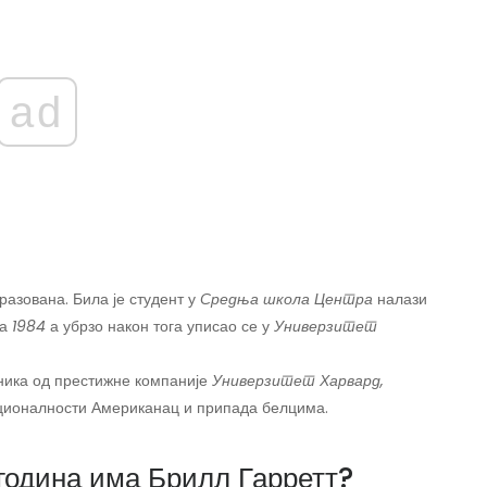
ad
разована. Била је студент у
Средња школа Центра
налази
ла
1984
а убрзо након тога уписао се у
Универзитет
вника од престижне компаније
Универзитет Харвард,
ационалности Американац и припада белцима.
 година има Брилл Гарретт?