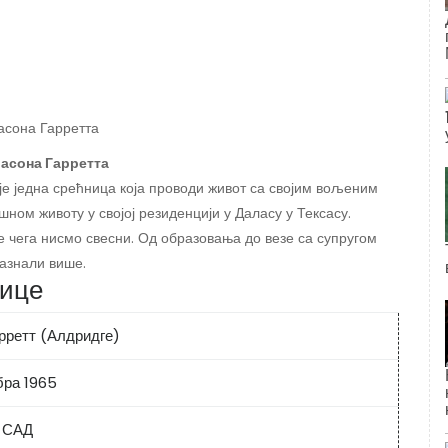
Јасона Гарретта
е једна срећница која проводи живот са својим вољеним
шном животу у својој резиденцији у Даласу у Тексасу.
 чега нисмо свесни. Од образовања до везе са супругом
сазнали више.
нице
рретт (Алдридге)
бра 1965
, САД