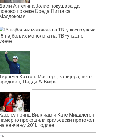
Да ли Ангелина Јолие покушава да
поново повеже Бреда Питта са
Маддоком?
15 најбољих монолога на ТВ-у касно
увече
Тиррелл Хаттон: Мастерс, каријера, нето
вредност, Цадди & Вифе
Како су принц Виллиам и Кате Миддлетон
намерно прекршили краљевски протокол
на венчању 2011. године