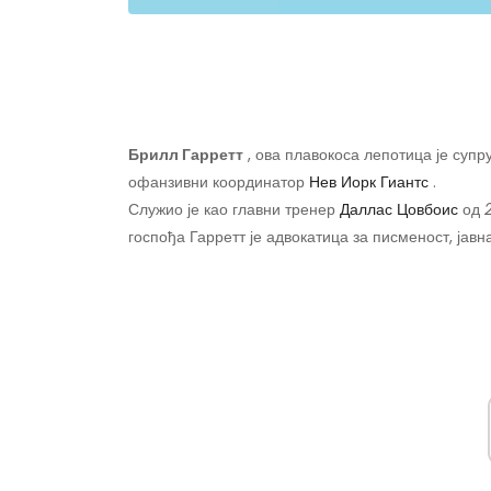
Брилл Гарретт
, ова плавокоса лепотица је супр
офанзивни координатор
Нев Иорк Гиантс
.
Служио је као главни тренер
Даллас Цовбоис
од
госпођа Гарретт је адвокатица за писменост, јавн