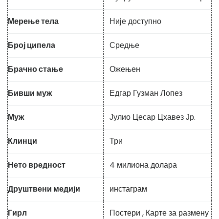
Мерење тела
Није доступно
Број ципела
Средње
Брачно стање
Ожењен
Бивши муж
Едгар Гузман Лопез
Муж
Јулио Цесар Цхавез Јр.
Клинци
Три
Нето вредност
4 милиона долара
Друштвени медији
инстаграм
Гирл
Постери
,
Карте за размену