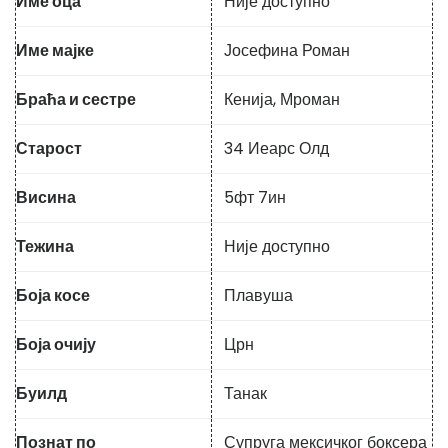
Име оца
Није доступно
Име мајке
Јосефина Роман
Браћа и сестре
Кенија, Мроман
Старост
34 Иеарс Олд
Висина
5фт 7ин
Тежина
Није доступно
Боја косе
Плавуша
Боја очију
Црн
Буилд
Танак
Познат по
Супруга мексичког боксера