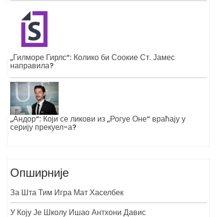
„Гилморе Гирлс“: Колико би Соокие Ст. Јамес
направила?
„Андор“: Који се ликови из „Рогуе Оне“ враћају у
серију прекуел-а?
Опширније
За Шта Тим Игра Мат Хаселбек
У Коју Је Школу Ишао Антхони Давис