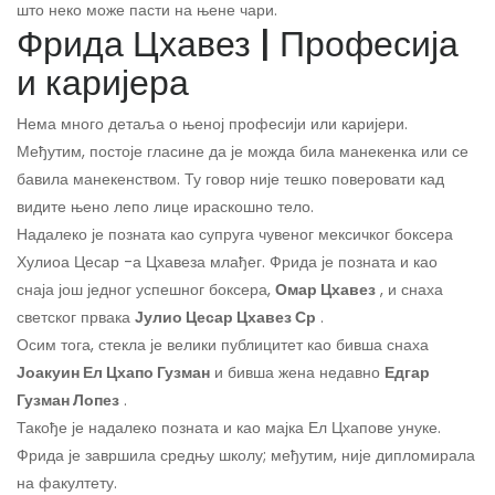
што неко може пасти на њене чари.
Фрида Цхавез | Професија
и каријера
Нема много детаља о њеној професији или каријери.
Међутим, постоје гласине да је можда била манекенка или се
бавила манекенством. Т
у говор није тешко поверовати кад
видите њено лепо лице и
раскошно тело.
Надалеко је позната као супруга чувеног мексичког боксера
Хулиоа Цесар -а Цхавеза млађег. Фрида је позната и као
снаја још једног успешног боксера,
Омар Цхавез
, и снаха
светског првака
Јулио Цесар Цхавез Ср
.
Осим тога, стекла је велики публицитет као бивша снаха
Јоакуин Ел Цхапо Гузман
и бивша жена недавно
Едгар
Гузман Лопез
.
Такође је надалеко позната и као мајка Ел Цхапове унуке.
Фрида је завршила средњу школу; међутим, није дипломирала
на факултету.