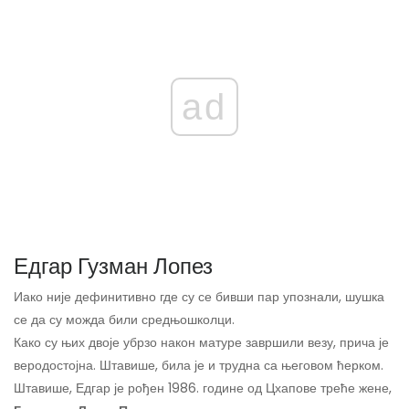
ad
Едгар Гузман Лопез
Иако није дефинитивно где су се бивши пар упознали, шушка
се да су можда били средњошколци.
Како су њих двоје убрзо након матуре завршили везу, прича је
веродостојна. Штавише, била је и трудна са његовом ћерком.
Штавише, Едгар је рођен 1986. године од Цхапове треће жене,