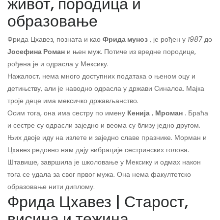
живот, породица и
образовање
Фрида Цхавез, позната и као
Фрида муноз
, је рођен у
1987
до
Јосефина Роман
и њен муж. Потиче из вредне породице,
рођена је и одрасла у Мексику.
Нажалост, нема много доступних података о њеном оцу и
детињству, али је наводно одрасла у држави Синалоа. Мајка
троје деце има мексичко држављанство.
Осим тога, она има сестру по имену
Кенија
,
Мроман
. Браћа
и сестре су одрасли заједно и веома су близу једно другом.
Њих двоје иду на излете и заједно славе празнике. Морман и
Цхавез редовно нам дају вибрације сестринских голова.
Штавише, завршила је школовање у Мексику и одмах након
тога се удала за свог првог мужа. Она нема факултетско
образовање нити диплому.
Фрида Цхавез | Старост,
висина и тежина