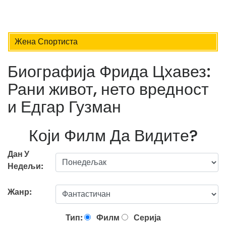
Жена Спортиста
Биографија Фрида Цхавез:
Рани живот, нето вредност
и Едгар Гузман
Који Филм Да Видите?
Дан У
Недељи:
Жанр:
Тип:
Филм
Серија