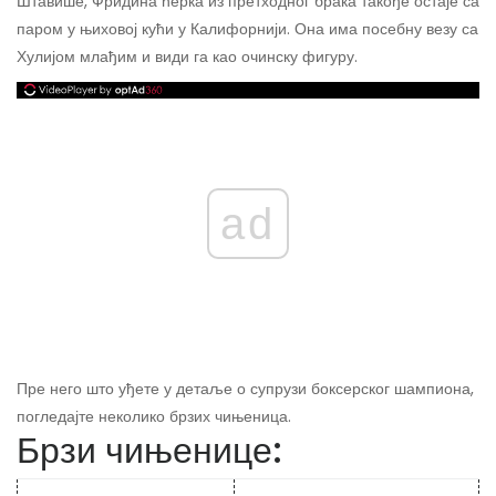
Штавише, Фридина ћерка из претходног брака такође остаје са
паром у њиховој кући у Калифорнији. Она има посебну везу са
Хулијом млађим и види га као очинску фигуру.
ad
Пре него што уђете у детаље о супрузи боксерског шампиона,
погледајте неколико брзих чињеница.
Брзи чињенице: