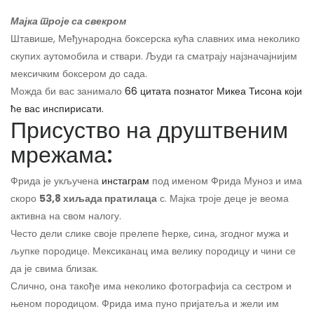
Мајка троје са свекром
Штавише, Међународна боксерска кућа славних има неколико
скупих аутомобила и ствари. Људи га сматрају најзначајнијим
мексичким боксером до сада.
Можда би вас занимало
66 цитата познатог Микеа Тисона који
ће вас инспирисати.
Присуство на друштвеним
мрежама:
Фрида је укључена
инстаграм
под именом Фрида Муноз и има
скоро
53,8 хиљада пратилаца
с. Мајка троје деце је веома
активна на свом налогу.
Често дели слике своје прелепе ћерке, сина, згодног мужа и
љупке породице. Мексиканац има велику породицу и чини се
да је свима близак.
Слично, она такође има неколико фотографија са сестром и
њеном породицом. Фрида има пуно пријатеља и жели им