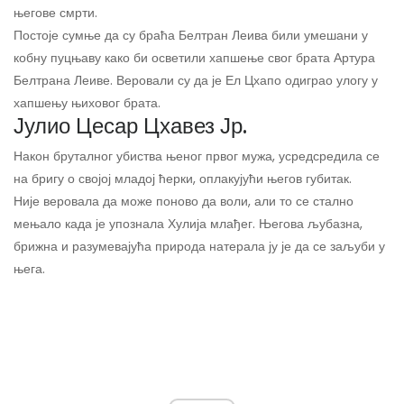
његове смрти.
Постоје сумње да су браћа Белтран Леива били умешани у
кобну пуцњаву како би осветили хапшење свог брата Артура
Белтрана Леиве. Веровали су да је Ел Цхапо одиграо улогу у
хапшењу њиховог брата.
Јулио Цесар Цхавез Јр.
Након бруталног убиства њеног првог мужа, усредсредила се
на бригу о својој младој ћерки, оплакујући његов губитак.
Није веровала да може поново да воли, али то се стално
мењало када је упознала Хулија млађег. Његова љубазна,
брижна и разумевајућа природа натерала ју је да се заљуби у
њега.