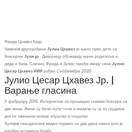
Фрида Цхавез Кидс
Чавезов другорођени
Јулиа Цхавез
је њено прво дете са
боксером
Јули јр
. Девојчицу обожавају њени родитељи и
деда и бака. Слично, Фрида и Јулио такође имају сина
Јулио
Цесар Цхавез ИИИ
рођен
Септембра 2020
.
Јулио Цесар Цхавез Јр. |
Варање гласина
У фебруару
2019,
Интернетом се проширио снимак боксера са
две жене. Жене су биле полу-голе и мазиле су га по грудима
док се ожењени момак опуштао и опуштао.
Хулијев скандалозни видео појавио се два дана након што је
изгубио истакнуту борбу.