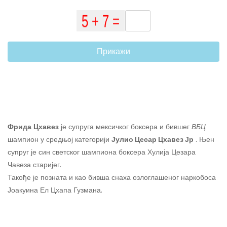
Прикажи
Фрида
Цхавез
је супруга мексичког боксера и бившег
ВБЦ
шампион у средњој категорији
Јулио Цесар Цхавез Јр
. Њен
супруг је син светског шампиона боксера Хулија Цезара
Чавеза старијег.
Такође је позната и као бивша снаха озлоглашеног наркобоса
Јоакуина Ел Цхапа Гузмана.