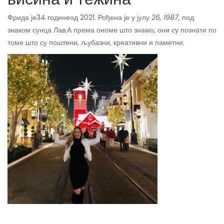
Фрида је
34 године
од 2021. Рођена је у јулу
26, 1987,
под
знаком сунца Лав
.
А према ономе што знамо, они су познати по
томе што су поштени, љубазни, креативни и паметни.