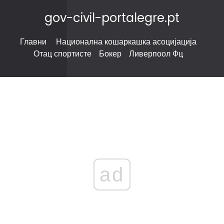
gov-civil-portalegre.pt
Главни
Национална кошаркашка асоцијација
Отац спортисте
Бокер
Ливерпоол Фц
ad