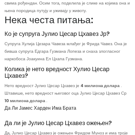
свима рођендан. Осим тога, поделила је слике на којима она и
њена породица путују и уживају у животу.
Нека честа питања:
Ко је супруга Јулио Цесар Цхавез Јр?
Супруга Хулија Цезара Чавеза млађег је Фрида Чавез. Она је
бивша супруга Едгара Гузмана Лопеза и снаха злогласног
наркобоса Јоакуина Ел Цхапа Гузмана.
Колика је нето вредност Хулио Цесар
Цхавез?
Нето вредност Јулио Цесар Цхавез је
4 милиона долара
.
Штавише, нето вредност његовог оца Јулио Цесар Цхавез Ср
10 милиона долара
.
Да Ли Јамес Харден Има Брата
Да ли је Јулио Цесар Цхавез ожењен?
Да, Јулио Цесар Цхавез је ожењен Фридом Муноз и има троје