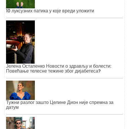
10 луксузних патика у које вреди уложити
Јелена Остапенко Новости о здрављу и болести:
Повећање телесне тежине због дијабетеса?
Тужни разлог зашто Целине Дион није спремна за
датум