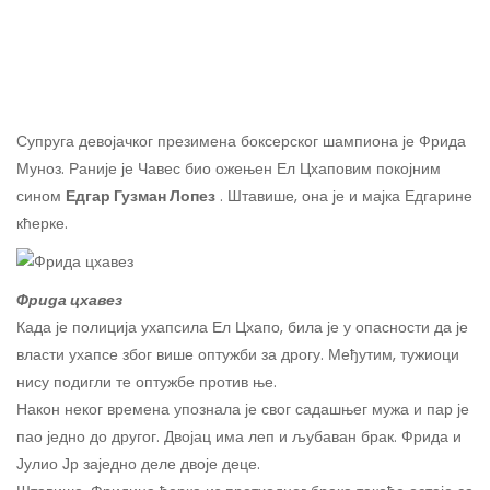
Супруга девојачког презимена боксерског шампиона је Фрида
Муноз. Раније је Чавес био ожењен Ел Цхаповим покојним
сином
Едгар Гузман Лопез
. Штавише, она је и мајка Едгарине
кћерке.
Фрида цхавез
Када је полиција ухапсила Ел Цхапо, била је у опасности да је
власти ухапсе због више оптужби за дрогу. Међутим, тужиоци
нису подигли те оптужбе против ње.
Након неког времена упознала је свог садашњег мужа и пар је
пао једно до другог. Двојац има леп и љубаван брак. Фрида и
Јулио Јр заједно деле двоје деце.