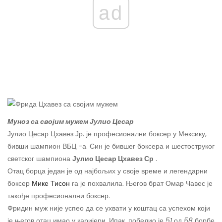
ad
Муноз са својим мужем Јулио Цесар
Јулио Цесар Цхавез Јр. је професионални боксер у Мексику,
бивши шампион ВБЦ -а. Син је бившег боксера и шестоструког
светског шампиона
Јулио Цесар Цхавез Ср
.
Отац борца један је од најбољих у своје време и легендарни
боксер
Мике Тисон
га је похвалила. Његов брат Омар Чавес је
такође професионални боксер.
Фридин муж није успео да се ухвати у коштац са успехом који
је његов отац имао у каријери. Ипак, победио је
51
од
58
борбе