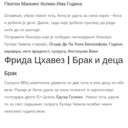
Пеитон Маннинг Колико Има Година
Штавише, убрзо након тога, била је удата за сина нарко -боса
и добила је дете. Дакле, тада није добила прилику да ради
нити да се школује.
Потражите боксера који је победио легендарног боксера
Хулија Чавеза старијег,
Осцар Де Ла Хоиа Биографија: Године,
каријера, нето вредност, супруга, Инстаграм Вики.
Фрида Цхавез | Брак и деца
Брак
Супруга ВБЦ шампиона удавала се два пута и има децу из обе
везе. Раније је била удата за сина познатог и најопаснијег
господара дроге Ел Цхапа,
Едгар Гузман
. Након тога, удала
се за свог садашњег супруга Хулија Чавеза млађег након
неколико година везе.