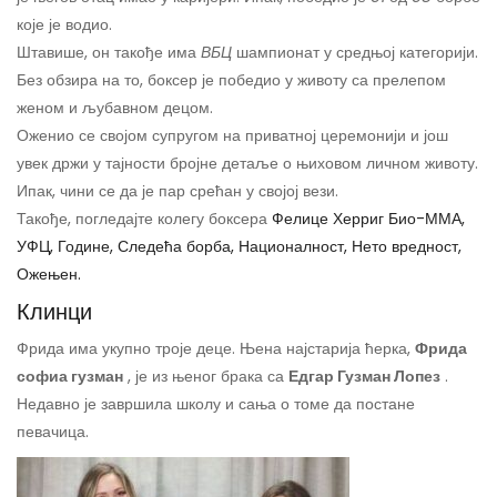
које је водио.
Штавише, он такође има
ВБЦ
шампионат у средњој категорији.
Без обзира на то, боксер је победио у животу са прелепом
женом и љубавном децом.
Оженио се својом супругом на приватној церемонији и још
увек држи у тајности бројне детаље о њиховом личном животу.
Ипак, чини се да је пар срећан у својој вези.
Такође, погледајте колегу боксера
Фелице Херриг Био-ММА,
УФЦ, Године, Следећа борба, Националност, Нето вредност,
Ожењен.
Клинци
Фрида има укупно троје деце. Њена најстарија ћерка,
Фрида
софиа гузман
, је из њеног брака са
Едгар Гузман Лопез
.
Недавно је завршила школу и сања о томе да постане
певачица.