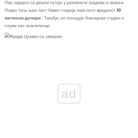
Пар заједно са децом путује у различите градове и земље.
Поврх тога, њен таст Чавес старији има нето вредност
10
милиона долара
. Такође, он поседује боксерски студио и
служи као аналитичар.
ad