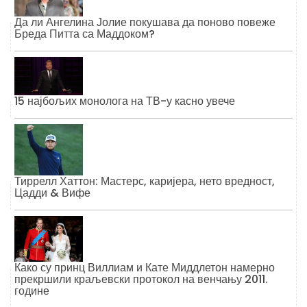
Да ли Ангелина Јолие покушава да поново повеже
Бреда Питта са Маддоком?
15 најбољих монолога на ТВ-у касно увече
Тиррелл Хаттон: Мастерс, каријера, нето вредност,
Цадди & Вифе
Како су принц Виллиам и Кате Миддлетон намерно
прекршили краљевски протокол на венчању 2011.
године