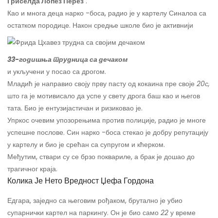
Гриселда Лопез Перез
.
Као и многа деца нарко -боса, радио је у картелу Синалоа са
остатком породице. Након средње школе био је активнији
33-годишња трудница са дечаком
и укључени у посао са дрогом.
Младић је направио своју прву пасту од кокаина пре своје
20с,
што га је мотивисало да успе у свету дрога баш као и његов
тата. Био је ентузијастичан и ризиковао је.
Упркос очевим упозорењима против полиције, радио је многе
успешне послове. Син нарко -боса стекао је добру репутацију
у картелу и био је срећан са супругом и кћерком.
Међутим, ствари су се брзо поквариле, а брак је дошао до
трагичног краја.
Колика Је Нето Вредност Џефа Гордона
Едгара, заједно са његовим рођаком, брутално је убио
супарнички картел на паркингу. Он је био само
22
у време