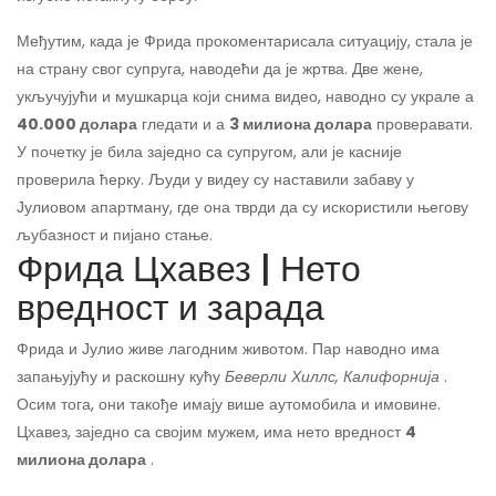
Међутим, када је Фрида прокоментарисала ситуацију, стала је
на страну свог супруга, наводећи да је жртва. Две жене,
укључујући и мушкарца који снима видео, наводно су украле а
40.000 долара
гледати и а
3 милиона долара
проверавати.
У почетку је била заједно са супругом, али је касније
проверила ћерку. Људи у видеу су наставили забаву у
Јулиовом апартману, где она тврди да су искористили његову
љубазност и пијано стање.
Фрида Цхавез | Нето
вредност и зарада
Фрида и Јулио живе лагодним животом. Пар наводно има
запањујућу и раскошну кућу
Беверли Хиллс, Калифорнија
.
Осим тога, они такође имају више аутомобила и имовине.
Цхавез, заједно са својим мужем, има нето вредност
4
милиона долара
.