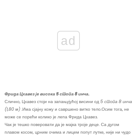
ad
Фрида Цхавез је висока 5 стопа 8 инча.
Слично, Цхавез стоји на запањујућој висини од
5 стопа 8 инча
(1,80 м)
.
Има сјајну кожу и савршено витко тело.
Осим тога, не
може се порећи колико је лепа Фрида Цхавез.
Чак је тешко поверовати да је мајка троје деце. Са дугом
плавом косом, црним очима и лицем попут лутке, није ни чудо