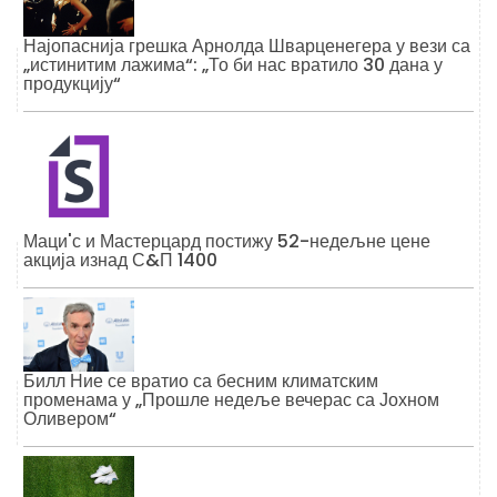
Најопаснија грешка Арнолда Шварценегера у вези са
„истинитим лажима“: „То би нас вратило 30 дана у
продукцију“
Маци'с и Мастерцард постижу 52-недељне цене
акција изнад С&П 1400
Билл Ние се вратио са бесним климатским
променама у „Прошле недеље вечерас са Јохном
Оливером“