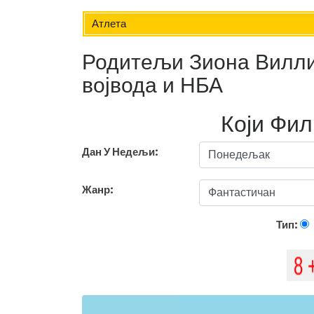
Атлета
Родитељи Зиона Виллиа
војвода и НБА
Који Фи
Дан У Недељи:
Жанр:
Тип: