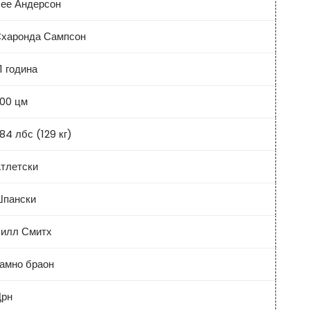
ее Андерсон
харонда Сампсон
1 година
00 цм
84 лбс (129 кг)
тлетски
пански
илл Смитх
амно браон
рн