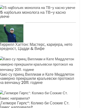
15 најбољих монолога на ТВ-у касно
увече
Тиррелл Хаттон: Мастерс, каријера, нето
вредност, Цадди & Вифе
Како су принц Виллиам и Кате Миддлетон
намерно прекршили краљевски протокол
на венчању 2011. године
„Гилморе Гирлс“: Колико би Соокие Ст.
Јамес направила?