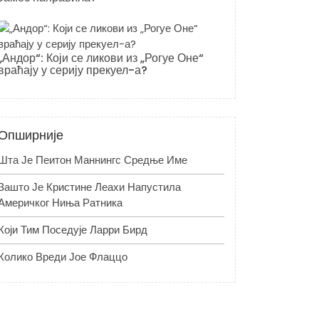
„Андор“: Који се ликови из „Рогуе Оне“
враћају у серију прекуел-а?
Опширније
Шта Је Пеитон Маннингс Средње Име
Зашто Је Кристине Леахи Напустила
Америчког Ниња Ратника
Који Тим Поседује Ларри Бирд
Колико Вреди Јое Флаццо