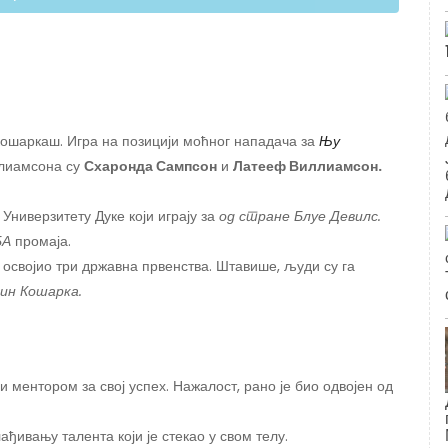
ошаркаш. Игра на позицији моћног нападача за
Њу
лиамсона су
Схаронда Сампсон
и
Латееф Виллиамсон.
Универзитету Дуке који играју за
од стране
Блуе Девилс.
БА
промаја.
 освојио три државна првенства. Штавише, људи су га
ин Кошарка.
 ментором за свој успех. Нажалост, рано је био одвојен од
ађивању талента који је стекао у свом телу.