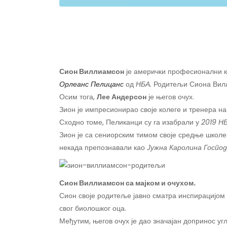
Сион Виллиамсон
је амерички професионални к
Орлеанс Пелицанс
од
НБА.
Родитељи Сиона Вил
Осим тога,
Лее Андерсон
је његов очух.
Зион је импресионирао своје колеге и тренера на 
Сходно томе, Пеликанци су га изабрали у
2019 Н
Зион је са сениорским тимом своје средње школе
некада препознавали као
Јужна Каролина Господ
Сион Виллиамсон са мајком и очухом.
Сион своје родитеље јавно сматра инспирацијом и
свог биолошког оца.
Међутим, његов очух је дао значајан допринос угл