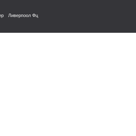
ер
Ливерпоол Фц