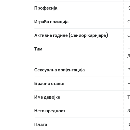
Професија
К
Играћа позиција
С
Активне године (Сениор Каријера)
О
Тим
Н
Д
Сексуална оријентација
Р
Брачно стање
Н
Име девојке
Т
Нето вредност
8
Плата
1