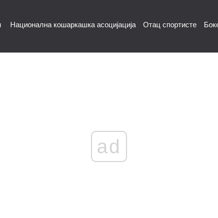
и
Национална кошаркашка асоцијација
Отац спортисте
Бок
ad