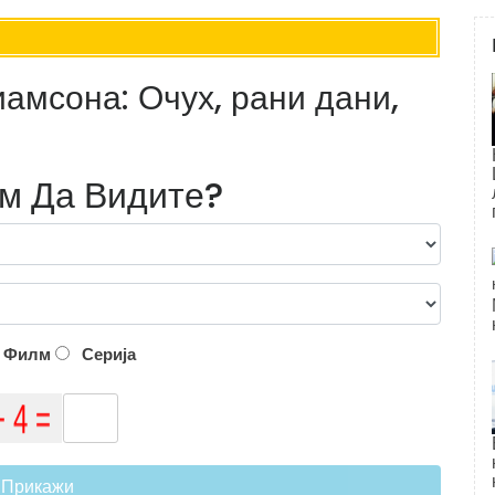
мсона: Очух, рани дани,
лм Да Видите?
Филм
Серија
Прикажи