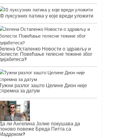
10 луксузних патика у које вреди уложити
Јелена Остапенко Новости о здрављу и
болести: Повећање телесне тежине због
дијабетеса?
Тужни разлог зашто Целине Дион није
спремна за датум
Да ли Ангелина Јолие покушава да
поново повеже Бреда Питта са
Маддоком?