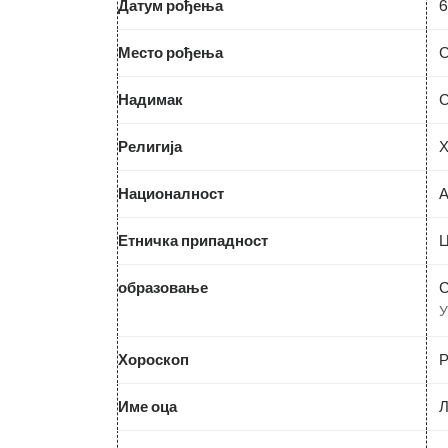
Датум рођења
6
Место рођења
С
Надимак
С
Религија
Х
Националност
А
Етничка припадност
Ц
образовање
С
У
Хороскоп
Р
Име оца
Л