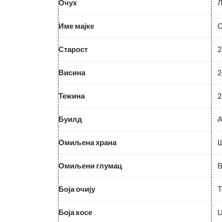
Очух
Л
Име мајке
С
Старост
2
Висина
2
Тежина
2
Буилд
А
Омиљена храна
Ш
Омиљени глумац
В
Боја очију
Т
Боја косе
Ц