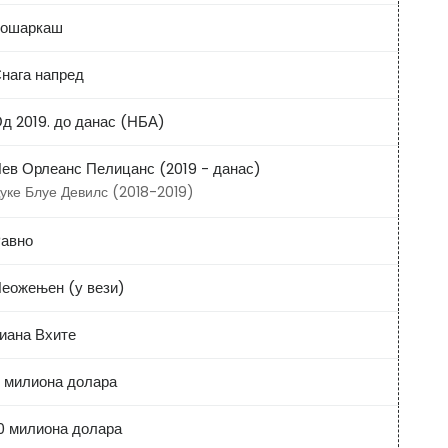
ошаркаш
нага напред
д 2019. до данас (НБА)
ев Орлеанс Пелицанс (2019 - данас)
уке Блуе Девилс (2018-2019)
авно
еожењен (у вези)
иана Вхите
 милиона долара
0 милиона долара