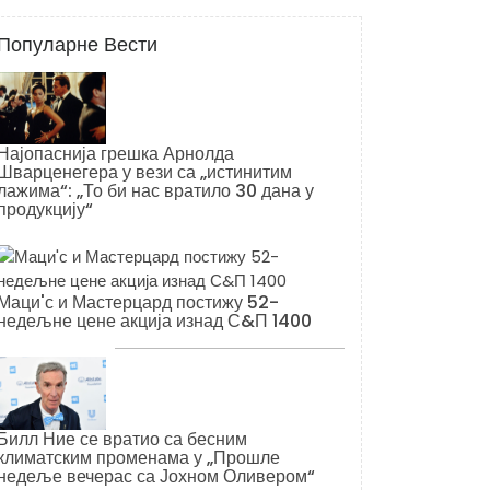
Популарне Вести
Најопаснија грешка Арнолда
Шварценегера у вези са „истинитим
лажима“: „То би нас вратило 30 дана у
продукцију“
Маци'с и Мастерцард постижу 52-
недељне цене акција изнад С&П 1400
Билл Ние се вратио са бесним
климатским променама у „Прошле
недеље вечерас са Јохном Оливером“