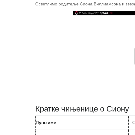
Осветлимо родитеље Сиона Виллиамсона и звезду 
Кратке чињенице о Сиону
Пуно име
С