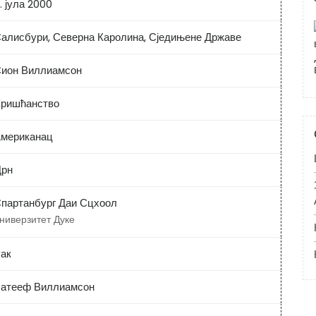
. јула 2000
алисбури, Северна Каролина, Сједињене Државе
ион Виллиамсон
ришћанство
мериканац
рн
партанбург Даи Сцхоол
ниверзитет Дуке
ак
атееф Виллиамсон