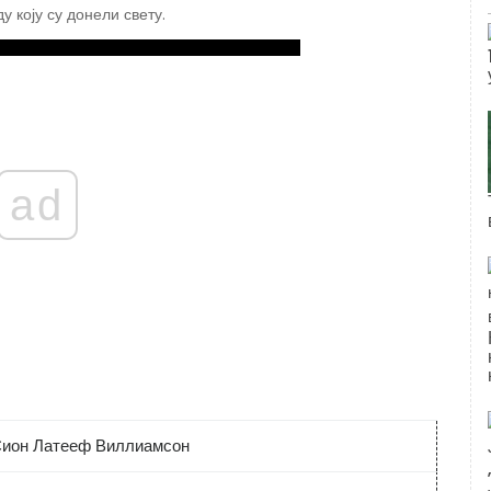
коју су донели свету.
ad
ион Латееф Виллиамсон