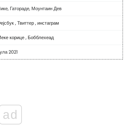
ике, Гатораде, Моунтаин Дев
ејсбук
,
Твиттер
,
инстаграм
еке корице
,
Бобблехеад
ула 2021
ad