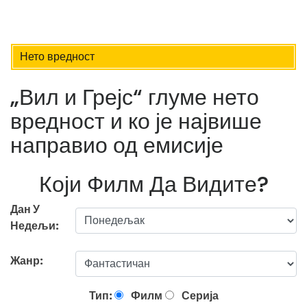
Нето вредност
„Вил и Грејс“ глуме нето
вредност и ко је највише
направио од емисије
Који Филм Да Видите?
Дан У
Недељи:
Жанр:
Тип:
Филм
Серија