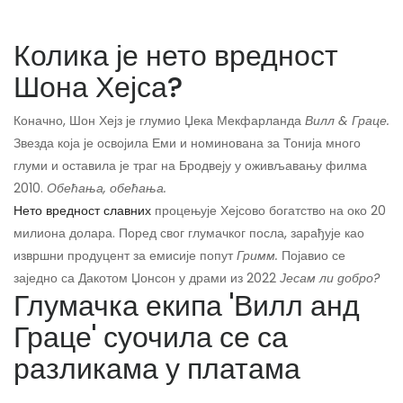
Колика је нето вредност
Шона Хејса?
Коначно, Шон Хејз је глумио Џека Мекфарланда
Вилл & Граце.
Звезда која је освојила Еми и номинована за Тонија много
глуми и оставила је траг на Бродвеју у оживљавању филма
2010.
Обећања, обећања.
Нето вредност славних
процењује Хејсово богатство на око 20
милиона долара. Поред свог глумачког посла, зарађује као
извршни продуцент за емисије попут
Гримм.
Појавио се
заједно са Дакотом Џонсон у драми из 2022
Јесам ли добро?
Глумачка екипа 'Вилл анд
Граце' суочила се са
разликама у платама