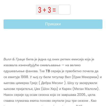
Прикажи
Вилл & Граце
била је једна од оних ретких емисија која је
изазвала изненађујуће оживљавање — на велико
одушевљење фанова. Тхе
ТВ
серија је првобитно почела да
се емитује 1998. У њој су били титулар Вил (Ерик Мекормак) и
његова цимерка Грејс ( Дебра Месинг ). Шоу су заокружили
њихови пријатељи, Џек (Шон Хејз) и Карен (Меган Малоли).
Након серије од осам сезона која се завршава 2006., цела
главна глумачка екипа поново окупили још три сезоне . Као