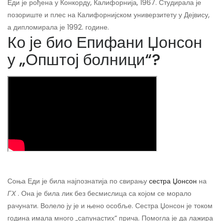
Еди је рођена у Конкорду, Калифорнија, 1967. Студирала је
позориште и плес на Калифорнијском универзитету у Дејвису,
а дипломирала је 1992. године.
Ко је био Епифани Џонсон
у „Општој болници“?
Соња Еди је била најпознатија по свирању
сестра Џонсон
на
ГХ
. Она је била лик без бесмислица са којом се морало
рачунати. Волело ју је и њено особље. Сестра Џонсон је током
година имала много „сапунастих“ прича. Помогла је да лажира