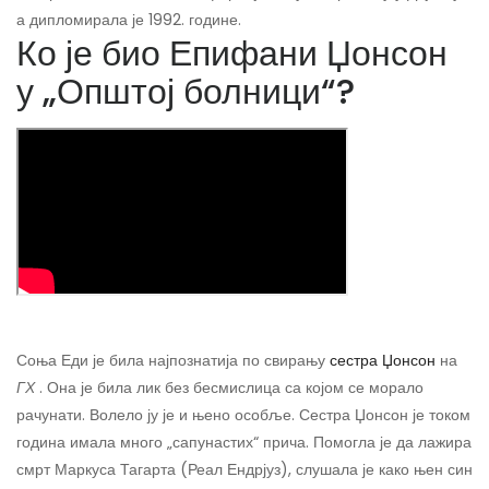
а дипломирала је 1992. године.
Ко је био Епифани Џонсон
у „Општој болници“?
Соња Еди је била најпознатија по свирању
сестра Џонсон
на
ГХ
. Она је била лик без бесмислица са којом се морало
рачунати. Волело ју је и њено особље. Сестра Џонсон је током
година имала много „сапунастих“ прича. Помогла је да лажира
смрт Маркуса Тагарта (Реал Ендрјуз), слушала је како њен син