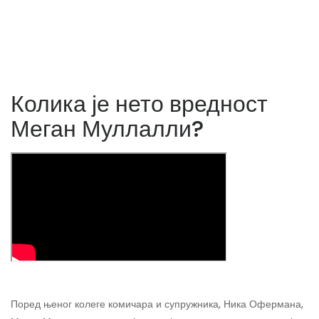
Колика је нето вредност
Меган Муллалли?
Поред њеног колеге комичара и супружника, Ника Офермана,