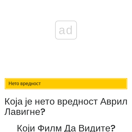
ad
Нето вредност
Која је нето вредност Аврил
Лавигне?
Који Филм Да Видите?