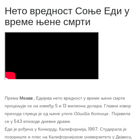
Нето вредност Соње Еди у
време њене смрти
Према
Меавв
, Едијева нето вредност у време њене смрти
процењује се на између 5 и 13 милиона долара. Главни извор
прихода глумца је од њене улоге
Општа болница
. Појавила
се у 543 епизоде ​​дневне драме.
Еди је рођена у Конкорду, Калифорнија, 1967. Студирала је
позориште и плес на Калифорнијском универзитету у Дејвису,