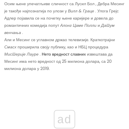
Осим њене упечатљиве сличност са Лусил Бол , Дебра Месинг
је такође најпознатија по улози у
Вилл & Граце
. Улога Грејс
Адлер појавила се на почетку њене каријере и довела до
романтичних комедија попут
Алонг Цаме Полли
и
Датум
венчања
.
Али и Месинг се углавном држао телевизије. Краткотрајни
Смасх
проширила своју публику, као и НБЦ процедура
Мистерије Лауре
.
Нето вредност славних
извештава да
Месинг има нето вредност од 25 милиона долара, са 20
милиона долара у 2019.
ad