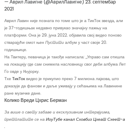
— Аврил Лавигне (@АврилЛавигне)
23. септембар
2021
Аврил Лавин није позната по томе што је а ТикТок звезда, али
је 37-годишњак недавно привукао значајну пажњу на
платформи. Она је 29. јуна 2022. објавила свој видео поново
стварајући омот њен
Пустити
албум у част своје 20.
годишњице.
На Твитеру, певачица је такође написала: „Управо сам отишла
на локацију где сам снимила насловницу свог деби албума Лет
Го овде у Њујорку.
Тхе
ТикТок
видео је прикупио преко 7 милиона лајкова, што
доказује да фанови и даље уживају у сећањима на Лавинине
ране музичке дане.
Колико Вреди Цхрис Берман
За више о свету забаве и ексклузивним интервјуима,
претплатите се на
ИоуТубе канал Сховбиз Цхеат Схеет-а
.