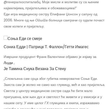
@генералхоспиталабц. Моје мисли и молитве су са њеним
најмилијима, пријатељима и обожаваоцима!”
Еди игра медицинску сестру Епифани Џонсон у сапуну од
2006. Многе од ње
Општа болница
саиграчи су одали почаст
свом колеги и пријатељу.
Сониа Едди | Патрицк Т. Фаллон/Гетти Имагес
Извршни продуцент Франк Валентини објавио је изјаву за
Људи
,
Је Тамина Снука Везана За Стену
„Сломљена сам срца због губитка невероватне Соње Еди.
Заиста сам је волео не само као глумицу, већ и као пријатеља.
Светла у центру медицинске сестре сада ће бити мало
пригушена, али њен дух и светлост ће живети и у емисији и у
нашем сету. У име целог
ГХ
глумцима и екипи, изражавамо
најдубље саучешће њеној породици, пријатељима и