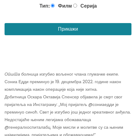
Тип:
Филм
Серија
Прикажи
Општа болница
изгубио вољеног члана глумачке екипе.
Сониа Едди преминуо је 19. децембра 2022. године након
компликација након операције која није хитна.
Добитница Оскара Октавија Спенсер објавила је смрт свог
пријатеља на Инстаграму: „Мој пријатељ @сониаедди је
преминуо синоћ. Свет је изгубио још једног креативног анђела.
Недостајаће њеним легијама обожавалаца
@генералхоспиталабц. Моје мисли и молитве су са њеним
најмилијима, пријатељима и обожаваоцима!”