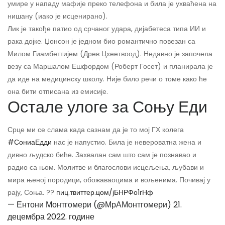
умире у нападу мафије преко телефона и била је ухваћена на
нишану (иако је исценирано).
Лик је такође патио од срчаног удара, дијабетеса типа ИИ и
рака дојке. Џонсон је једном био романтично повезан са
Милом Гиамбеттијем (Древ Цхеетвоод). Недавно је започела
везу са Маршалом Ешфордом (Роберт Госет) и планирала је
да иде на медицинску школу. Није било речи о томе како ће
она бити отписана из емисије.
Остале улоге за Соњу Еди
Срце ми се слама када сазнам да је то мој ГХ колега
#СониаЕдди
нас је напустио. Била је невероватна жена и
дивно људско биће. Захвалан сам што сам је познавао и
радио са њом. Молитве и благослови исцељења, љубави и
мира њеној породици, обожаваоцима и вољенима. Почивај у
рају, Соња. ??
пиц.твиттер.цом/јБНРФо1гНф
— Ентони Монтгомери (@МрАМонтгомери)
21.
децембра 2022. године