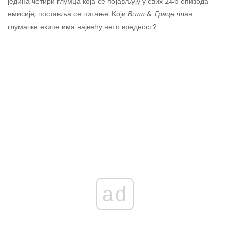
једина четири глумца која се појављују у свих 246 епизода
емисије, поставља се питање: Који
Вилл & Граце
члан
глумачке екипе има највећу нето вредност?
ad