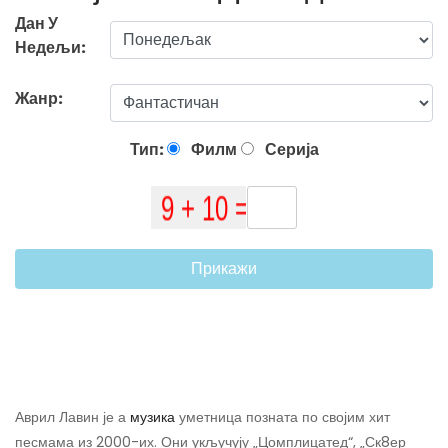
Дан У
Недељи:
Жанр:
Тип:
Филм
Серија
Прикажи
Аврил Лавин је а
музика
уметница позната по својим хит
песмама из 2000-их. Они укључују „Цомплицатед“, „Ск8ер