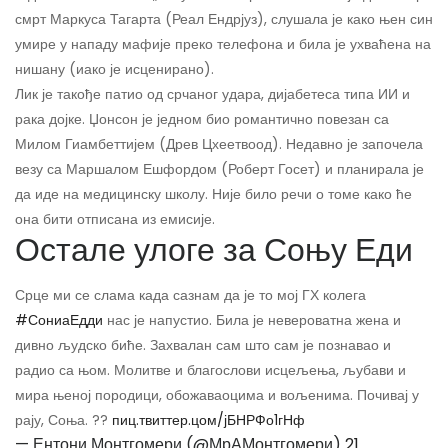
смрт Маркуса Тагарта (Реал Ендрјуз), слушала је како њен син
умире у нападу мафије преко телефона и била је ухваћена на
нишану (иако је исценирано).
Лик је такође патио од срчаног удара, дијабетеса типа ИИ и
рака дојке. Џонсон је једном био романтично повезан са
Милом Гиамбеттијем (Древ Цхеетвоод). Недавно је започела
везу са Маршалом Ешфордом (Роберт Госет) и планирала је
да иде на медицинску школу. Није било речи о томе како ће
она бити отписана из емисије.
Остале улоге за Соњу Еди
Срце ми се слама када сазнам да је то мој ГХ колега
#СониаЕдди
нас је напустио. Била је невероватна жена и
дивно људско биће. Захвалан сам што сам је познавао и
радио са њом. Молитве и благослови исцељења, љубави и
мира њеној породици, обожаваоцима и вољенима. Почивај у
рају, Соња. ??
пиц.твиттер.цом/јБНРФо1гНф
— Ентони Монтгомери (@МрАМонтгомери)
21.