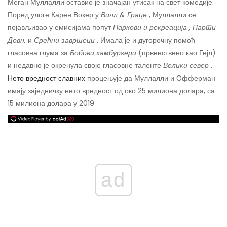
Меган Муллалли оставио је значајан утисак на свет комедије.
Поред улоге Карен Вокер у
Вилл & Граце
, Муллалли се
појављивао у емисијама попут
Паркови и рекреација
, Парти
Довн,
и
Срећни завршеци
. Имала је и дугорочну помоћ
гласовна глума за
Бобови хамбургери
(првенствено као Гејл)
и недавно је окренула своје гласовне таленте
Велики север
.
Нето вредност славних
процењује да Муллалли и Офферман
имају заједничку нето вредност од око 25 милиона долара, са
15 милиона долара у 2019.
ad