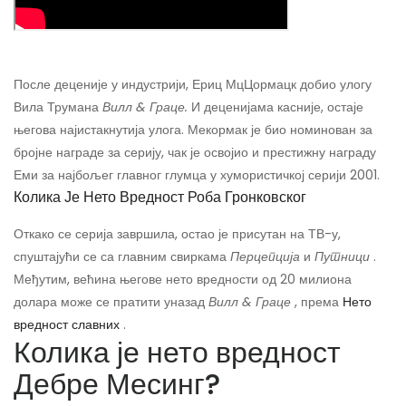
После деценије у индустрији, Ериц МцЦормацк добио улогу
Вила Трумана
Вилл & Граце.
И деценијама касније, остаје
његова најистакнутија улога. Мекормак је био номинован за
бројне награде за серију, чак је освојио и престижну награду
Еми за најбољег главног глумца у хумористичкој серији 2001.
Колика Је Нето Вредност Роба Гронковског
Откако се серија завршила, остао је присутан на ТВ-у,
спуштајући се са главним свиркама
Перцепција
и
Путници
.
Међутим, већина његове нето вредности од 20 милиона
долара може се пратити уназад
Вилл & Граце
, према
Нето
вредност славних
.
Колика је нето вредност
Дебре Месинг?