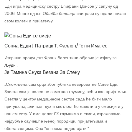
Еди игра медицинску сестру Епифани Џонсон у сапуну од
2006. Многе од ње
Општа болница
саиграчи су одали почаст
свом колеги и пријатељу.
Сониа Едди | Патрицк Т. Фаллон/Гетти Имагес
Извршни продуцент Франк Валентини објавио је изјаву за
Људи
,
Је Тамина Снука Везана За Стену
„Сломљена сам срца због губитка невероватне Соње Еди.
Заиста сам је волео не само као глумицу, већ и као пријатеља.
Светла у центру медицинске сестре сада ће бити мало
пригушена, али њен дух и светлост ће живети и у емисији и у
нашем сету. У име целог
ГХ
глумцима и екипи, изражавамо
најдубље саучешће њеној породици, пријатељима и
обожаваоцима. Она ће веома недостајати.”