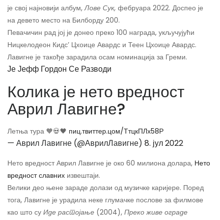
је свој најновији албум,
Лове Сук,
фебруара 2022. Доспео је
на девето место на Билборду 200.
Певачичин рад јој је донео преко 100 награда, укључујући
Ницкелодеон Кидс’ Цхоице Авардс и Теен Цхоице Авардс.
Лавигне је такође зарадила осам номинација за Греми.
Је Јефф Гордон Се Разводи
Колика је нето вредност
Аврил Лавигне?
Летња тура 🧡💀🖤
пиц.твиттер.цом/ТтцкПЛх58Р
— Аврил Лавигне (@АврилЛавигне)
8. јул 2022
Нето вредност Аврил Лавигне је око 60 милиона долара,
Нето
вредност славних
извештаји.
Велики део њене зараде долази од музичке каријере. Поред
тога, Лавигне је урадила неке глумачке послове за филмове
као што су
Иде растојање
(2004),
Преко живе ограде