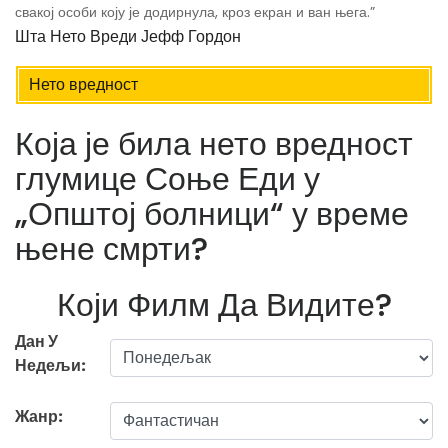
свакој особи коју је додирнула, кроз екран и ван њега.”
Шта Нето Вреди Јефф Гордон
Нето вредност
Која је била нето вредност
глумице Соње Еди у
„Општој болници“ у време
њене смрти?
Који Филм Да Видите?
Дан У
Недељи:
Жанр: