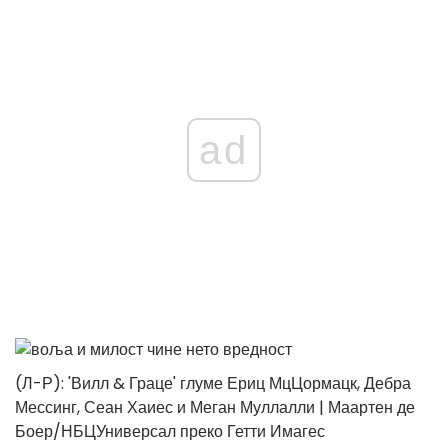
ad
(Л-Р): 'Вилл & Граце' глуме Ериц МцЦормацк, Дебра
Мессинг, Сеан Хаиес и Меган Муллалли | Маартен де
Боер/НБЦУниверсал преко Гетти Имагес