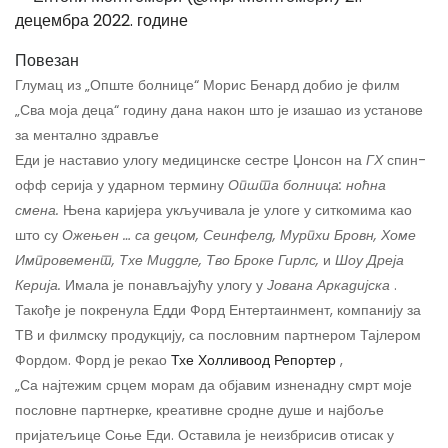
децембра 2022. године
Повезан
Глумац из „Опште болнице“ Морис Бенард добио је филм
„Сва моја деца“ годину дана након што је изашао из установе
за ментално здравље
Еди је наставио улогу медицинске сестре Џонсон на
ГХ
спин-
офф серија у ударном термину
Општа болница: ноћна
смена.
Њена каријера укључивала је улоге у ситкомима као
што су
Ожењен … са децом, Сеинфелд, Мурпхи Бровн, Хоме
Импровемент, Тхе Миддле, Тво Броке Гирлс,
и
Шоу Дреја
Керија.
Имала је понављајућу улогу у
Јована Аркадијска
.
Такође је покренула Едди Форд Ентертаинмент, компанију за
ТВ и филмску продукцију, са пословним партнером Тајлером
Фордом. Форд је рекао
Тхе Холливоод Репортер
,
„Са најтежим срцем морам да објавим изненадну смрт моје
пословне партнерке, креативне сродне душе и најбоље
пријатељице Соње Еди. Оставила је неизбрисив отисак у