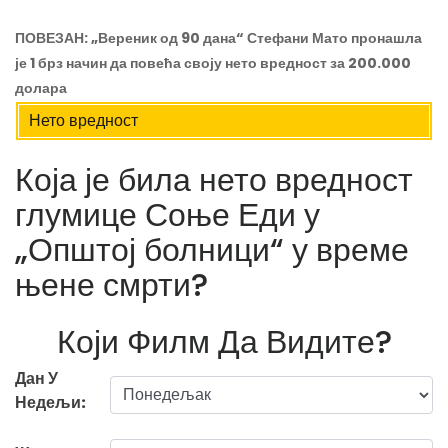
ПОВЕЗАН: „Вереник од 90 дана“ Стефани Мато пронашла
је 1 брз начин да повећа своју нето вредност за 200.000
долара
Нето вредност
Која је била нето вредност
глумице Соње Еди у
„Општој болници“ у време
њене смрти?
Који Филм Да Видите?
Дан У
Недељи: