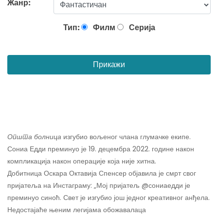
Жанр:
Тип:
Филм
Серија
Прикажи
Општа болница
изгубио вољеног члана глумачке екипе.
Сониа Едди преминуо је 19. децембра 2022. године након
компликација након операције која није хитна.
Добитница Оскара Октавија Спенсер објавила је смрт свог
пријатеља на Инстаграму: „Мој пријатељ @сониаедди је
преминуо синоћ. Свет је изгубио још једног креативног анђела.
Недостајаће њеним легијама обожавалаца