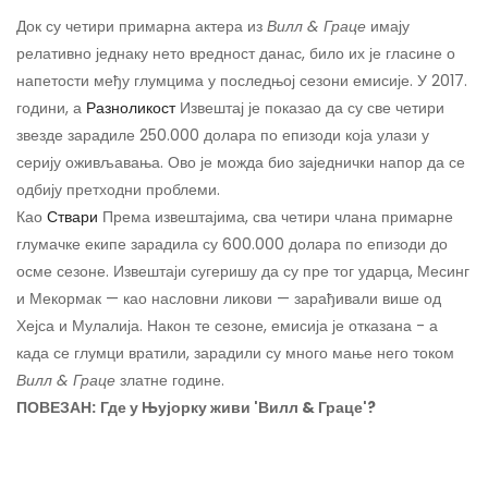
Док су четири примарна актера из
Вилл & Граце
имају
релативно једнаку нето вредност данас, било их је гласине о
напетости међу глумцима у последњој сезони емисије. У 2017.
години, а
Разноликост
Извештај је показао да су све четири
звезде зарадиле 250.000 долара по епизоди која улази у
серију оживљавања. Ово је можда био заједнички напор да се
одбију претходни проблеми.
Као
Ствари
Према извештајима, сва четири члана примарне
глумачке екипе зарадила су 600.000 долара по епизоди до
осме сезоне. Извештаји сугеришу да су пре тог ударца, Месинг
и Мекормак — као насловни ликови — зарађивали више од
Хејса и Мулалија. Након те сезоне, емисија је отказана - а
када се глумци вратили, зарадили су много мање него током
Вилл & Граце
златне године.
ПОВЕЗАН:
Где у Њујорку живи 'Вилл & Граце'?