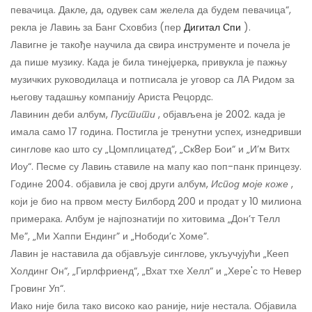
певачица. Дакле, да, одувек сам желела да будем певачица“,
рекла је Лавињ за Банг Сховбиз (пер
Дигитал Спи
).
Лавигне је такође научила да свира инструменте и почела је
да пише музику. Када је била тинејџерка, привукла је пажњу
музичких руководилаца и потписала је уговор са ЛА Ридом за
његову тадашњу компанију Ариста Рецордс.
Лавинин деби албум,
Пустити
, објављена је 2002. када је
имала само 17 година. Постигла је тренутни успех, изнедривши
синглове као што су „Цомплицатед“, „Ск8ер Бои“ и „И’м Витх
Иоу“. Песме су Лавињ ставиле на мапу као поп-панк принцезу.
Године 2004. објавила је свој други албум,
Испод моје коже
,
који је био на првом месту Билборд 200 и продат у 10 милиона
примерака. Албум је најпознатији по хитовима „Дон’т Телл
Ме”, „Ми Хаппи Ендинг” и „Нободи’с Хоме”.
Лавин је наставила да објављује синглове, укључујући „Кееп
Холдинг Он“, „Гирлфриенд“, „Вхат тхе Хелл“ и „Хере'с то Невер
Гровинг Уп“.
Иако није била тако високо као раније, није нестала. Објавила