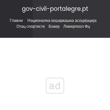
gov-civil-portalegre.pt
Главни
Национална кошаркашка асоцијација
Отац спортисте
Бокер
Ливерпоол Фц
ad