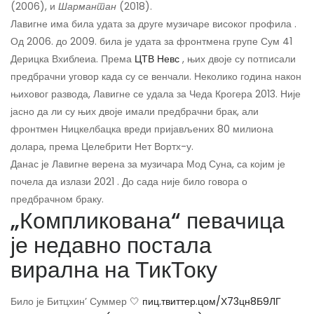
(2006), и
Шармантан
(2018).
Лавигне има била удата за друге музичаре високог профила .
Од 2006. до 2009. била је удата за фронтмена групе Сум 41
Дерицка Вхиблеиа. Према
ЦТВ Невс
, њих двоје су потписали
предбрачни уговор када су се венчали. Неколико година након
њиховог развода, Лавигне се удала за Чеда Крогера 2013. Није
јасно да ли су њих двоје имали предбрачни брак, али
фронтмен Ницкелбацка вреди пријављених 80 милиона
долара, према Целебрити Нет Вортх-у.
Данас је Лавигне верена за музичара Мод Суна, са којим је
почела да излази 2021 . До сада није било говора о
предбрачном браку.
„Компликована“ певачица
је недавно постала
вирална на ТикТоку
Било је Битцхин’ Суммер 🤍
пиц.твиттер.цом/Х73цн8Б9ЛГ