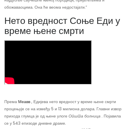
обожаваоцима. Она ће веома недостајати.”
Нето вредност Соње Еди у
време њене смрти
Према
Меавв
, Едијева нето вредност у време њене смрти
процењује се на између 5 и 13 милиона долара. Главни извор
прихода глумца је од њене улоге
Општа болница
. Појавила
се у 543 епизоде ​​дневне драме.