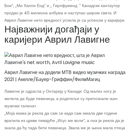
Бои“, „Ми Хаппи Енд“ и „ Гирлфриенд .” Канадски кантаутор
продао је 40 милиона албума и наступао широм света. И
Аврил Лавигне нето вредност успела је са успехом у каријери.
Најважнији догађаји у
каријери Аврил Лавигне
Аврил Лавигне на додели МТВ видео музичких награда
2021 | Акелле/Бауер-Гриффин/ФилмМагиц
Лавигне је одрасла у Онтарију у Канади. Од малих ногу је
желела да буде певачица, а родитељи су препознали њен
музички таленат.
„Моја мама је рекла да сам се када сам имала две године
вратила из цркве певајући „Исус ме воли“, а она је рекла да је
знала да ћу тада бити певачица. Звала ме је њена мала птица