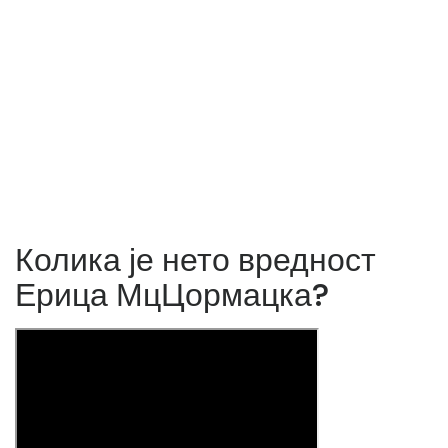
Колика је нето вредност
Ерица МцЦормацка?