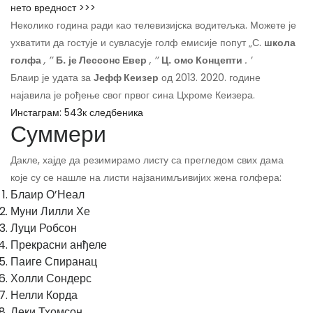
нето вредност >>>
Неколико година ради као телевизијска водитељка. Можете је
ухватити да гостује и сувласује голф емисије попут „С.
школа
голфа
, ’’
Б.
је Лессонс Евер
, ’’
Ц.
омо Концепти
. ’
Блаир је удата за
Јефф Кеизер
од 2013. 2020. године
најавила је рођење свог првог сина Цхроме Кеизера.
Инстаграм: 543к следбеника
Суммери
Дакле, хајде да резимирамо листу са прегледом свих дама
које су се нашле на листи најзанимљивијих жена голфера:
Блаир О’Неал
Муни Лилли Хе
Луци Робсон
Прекрасни анђеле
Паиге Спиранац
Холли Сондерс
Нелли Корда
Леки Тхомсон