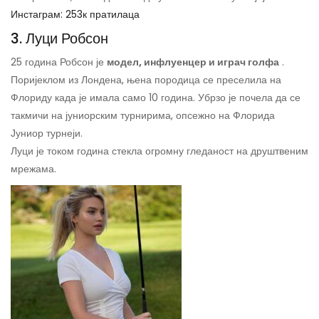
Инстаграм: 253к пратилаца
3. Луци Робсон
25 година Робсон је
модел, инфлуенцер и играч голфа
.
Поријеклом из Лондена, њена породица се преселила на
Флориду када је имала само 10 година. Убрзо је почела да се
такмичи на јуниорским турнирима, опсежно на Флорида
Јуниор турнеји.
Луци је током година стекла огромну гледаност на друштвеним
мрежама.