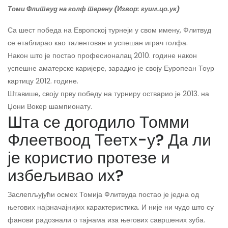
Томи Флитвуд на голф терену (Извор: гуим.цо.ук)
Са шест победа на Европској турнеји у свом имену, Флитвуд
се етаблирао као талентован и успешан играч голфа.
Након што је постао професионалац 2010. године након
успешне аматерске каријере, зарадио је своју Еуропеан Тоур
картицу 2012. године.
Штавише, своју прву победу на турниру остварио је 2013. на
Џони Вокер шампионату.
Шта се догодило Томми
Флеетвоод Теетх-у? Да ли
је користио протезе и
избељивао их?
Заслепљујући осмех Томија Флитвуда постао је једна од
његових најзначајнијих карактеристика. И није ни чудо што су
фанови радознали о тајнама иза његових савршених зуба.