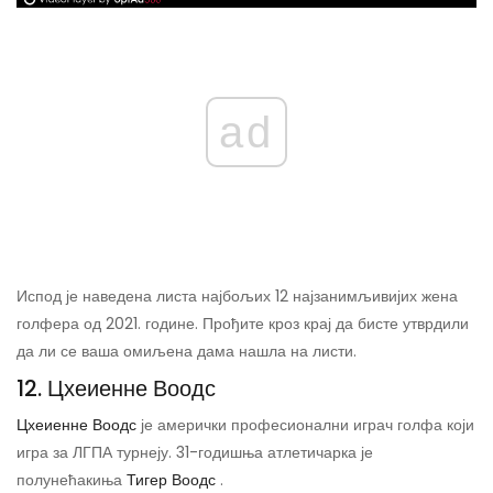
ad
Испод је наведена листа најбољих 12 најзанимљивијих жена
голфера од 2021. године. Прођите кроз крај да бисте утврдили
да ли се ваша омиљена дама нашла на листи.
12. Цхеиенне Воодс
Цхеиенне Воодс
је амерички професионални играч голфа који
игра за ЛГПА турнеју. 31-годишња атлетичарка је
полунећакиња
Тигер Воодс
.