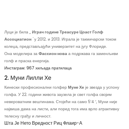
Луци је била „
Играч године Треасуре Цоаст Голф
Ассоциатион
'
у 2012. и 2013. Играла је такмичарски током
колеџа, представљајући универзитет на југу Флориде.
Она моделира за
Фасхион нова
а подржава га заменљиви
голф и праска енергија.
Инстаграм: 967 хиљада пратилаца
2. Муни Лилли Хе
Кинески професионални голфер
Муне Хе
је звезда у успону
голфа. У 22. години живота заузела је свет голфа својим
невероватним вештинама. Стојећи на само 5’4 ′, Муни није
највиша дама на листи, али поред тога има врло атрактивну
телесну грађу и личност.
Шта Је Нето Вредност Риц Флаир-А