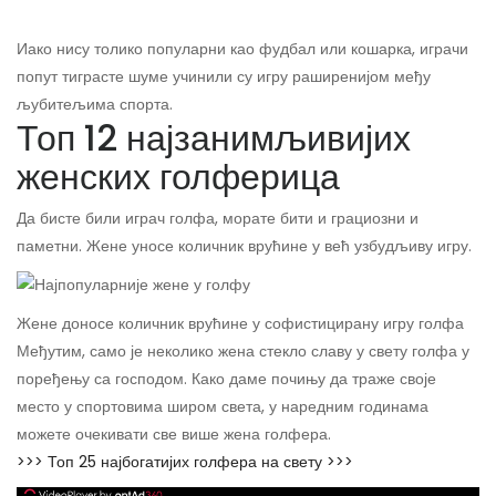
Иако нису толико популарни као фудбал или кошарка, играчи
попут тиграсте шуме учинили су игру раширенијом међу
љубитељима спорта.
Топ 12 најзанимљивијих
женских голферица
Да бисте били играч голфа, морате бити и грациозни и
паметни. Жене уносе количник врућине у већ узбудљиву игру.
Жене доносе количник врућине у софистицирану игру голфа
Међутим, само је неколико жена стекло славу у свету голфа у
поређењу са господом. Како даме почињу да траже своје
место у спортовима широм света, у наредним годинама
можете очекивати све више жена голфера.
>>> Топ 25 најбогатијих голфера на свету >>>