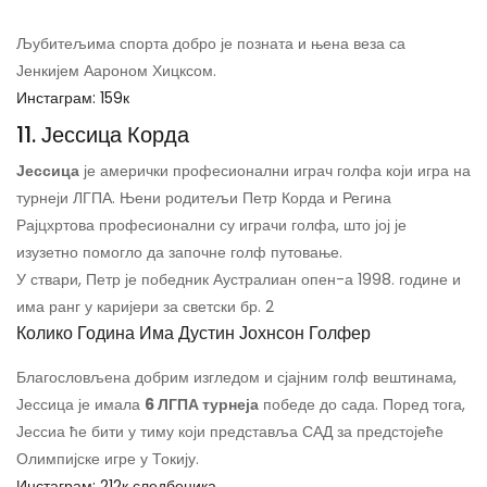
Љубитељима спорта добро је позната и њена веза са
Јенкијем Аароном Хицксом.
Инстаграм: 159к
11. Јессица Корда
Јессица
је амерички професионални играч голфа који игра на
турнеји ЛГПА. Њени родитељи Петр Корда и Регина
Рајцхртова професионални су играчи голфа, што јој је
изузетно помогло да започне голф путовање.
У ствари, Петр је победник Аустралиан опен-а 1998. године и
има ранг у каријери за светски бр. 2
Колико Година Има Дустин Јохнсон Голфер
Благословљена добрим изгледом и сјајним голф вештинама,
Јессица је имала
6 ЛГПА турнеја
победе до сада. Поред тога,
Јессиа ће бити у тиму који представља САД за предстојеће
Олимпијске игре у Токију.
Инстаграм: 212к следбеника