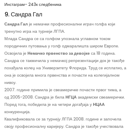
Инстаграм- 243к следбеника
9. Сандра Гал
Сандра Гал
је немачки професионални играч голфа који
тренутно игра на турнеји ЛГПА.
Млада Сандра се са голфом упознала углавном током
породичних путовања у голф одмаралишта широм Европе.
Освојила је
Немачко првенство за девојке
са 18 година.
Сандра се такмичила у немачкој репрезентацији док је такође
похађала колеџ на Универзитету Флорида. Труд се исплатио, а
она је освојила многа првенства и почасти на колегијалном
нивоу.
2007. године примила је свеамеричке почасти првог тима, а
од 2005-2008. Сандра је била
НГЦА
академски свеамерички.
Поред тога, победила је на четири догађаја у
НЦАА
конкуренција.
Квалификовала се за турнеју ЛГПА 2008. године и започела
своју професионалну каријеру. Сандра је такође учествовала