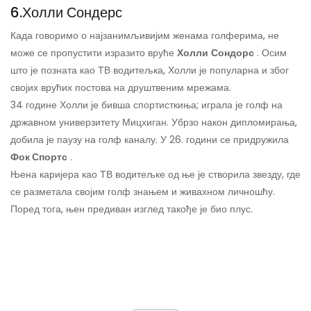
6.
Холли Сондерс
Када говоримо о најзанимљивијим женама голферима, не
може се пропустити изразито вруће
Холли
Сондорс
. Осим
што је позната као ТВ водитељка, Холли је популарна и због
својих врућих постова на друштвеним мрежама.
34 године Холли је бивша спортисткиња; играла је голф на
државном универзитету Мицхиган. Убрзо након дипломирања,
добила је паузу на голф каналу. У 26. години се придружила
Фок Спортс
.
Њена каријера као ТВ водитељке од ње је створила звезду, где
се разметала својим голф знањем и живахном личношћу.
Поред тога, њен предиван изглед такође је био плус.