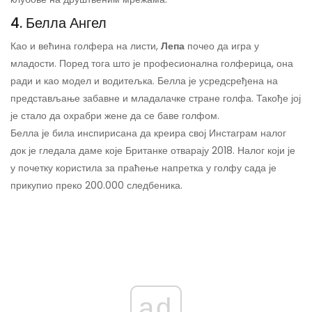
4. Белла Ангел
Као и већина голфера на листи,
Лепа
почео да игра у
младости. Поред тога што је професионална голферица, она
ради и као модел и водитељка. Белла је усредсређена на
представљање забавне и младалачке стране голфа. Такође јој
је стало да охрабри жене да се баве голфом.
Белла је била инспирисана да креира свој Инстаграм налог
док је гледала даме које Британке отварају 2018. Налог који је
у почетку користила за праћење напретка у голфу сада је
прикупио преко 200.000 следбеника.
ad