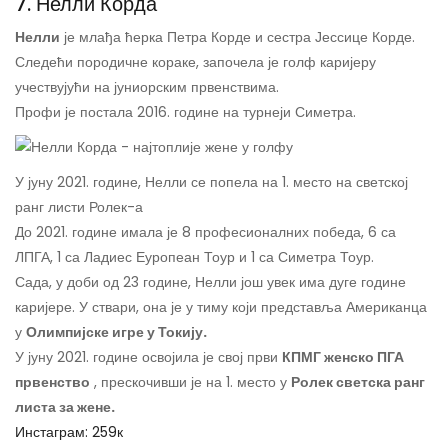
7. Нелли Корда
Нелли
је млађа ћерка Петра Корде и сестра Јессице Корде.
Следећи породичне кораке, започела је голф каријеру
учествујући на јуниорским првенствима.
Профи је постала 2016. године на турнеји Симетра.
У јуну 2021. године, Нелли се попела на 1. место на светској
ранг листи Ролек-а
До 2021. године имала је 8 професионалних победа, 6 са
ЛПГА, 1 са Ладиес Еуропеан Тоур и 1 са Симетра Тоур.
Сада, у доби од 23 године, Нелли још увек има дуге године
каријере. У ствари, она је у тиму који представља Американца
у
Олимпијске игре у Токију.
У јуну 2021. године освојила је свој први
КПМГ женско ПГА
првенство
, прескочивши је на 1. место у
Ролек светска ранг
листа за жене.
Инстаграм: 259к