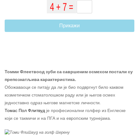
Прикажи
Томми Флеетвоод зуби са савршеним осмехом постали су
препознатљива карактеристика.
Обожаваоци се питају да ли је био подвргнут било каквом
козметичком стоматолошком раду или је његов осмех
једноставно одраз његове магнетске личности.
Томас Пол Флитвуд
је професионални голфер из Енглеске
који се такмичи и на ПГА и на европским турнејама.