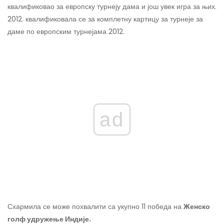
квалификовао за европску турнеју дама и још увек игра за њих.
2012. квалификовала се за комплетну картицу за турнеје за
даме по европским турнејама 2012.
ad
Схармила се може похвалити са укупно 11 победа на
Женско
голф удружење Индије.