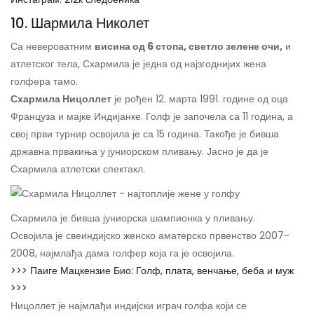
10. Шармила Николет
Са невероватним
висина од 6 стопа, светло зелене очи,
и
атлетског тела, Схармила је једна од најзгоднијих жена
голфера тамо.
Схармила Ницоллет
је рођен 12. марта 1991. године од оца
Француза и мајке Индијанке. Голф је започела са 11 година, а
свој први турнир освојила је са 15 година. Такође је бивша
државна првакиња у јуниорском пливању. Јасно је да је
Схармила атлетски спектакл.
Схармила је бивша јуниорска шампионка у пливању.
Освојила је свеиндијско женско аматерско првенство 2007-
2008, најмлађа дама голфер која га је освојила.
>>> Паиге Мацкензие Био: Голф, плата, венчање, беба и муж
>>>
Ницоллет је најмлађи индијски играч голфа који се