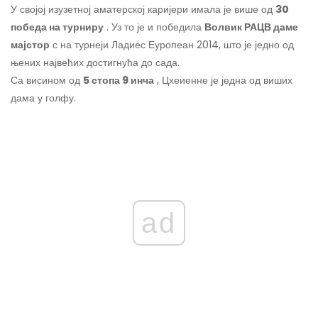
У својој изузетној аматерској каријери имала је више од
30
победа на турниру
. Уз то је и победила
Волвик РАЦВ даме
мајстор
с на турнеји Ладиес Еуропеан 2014, што је једно од
њених највећих достигнућа до сада.
Са висином од
5 стопа 9 инча
, Цхеиенне је једна од виших
дама у голфу.
ad