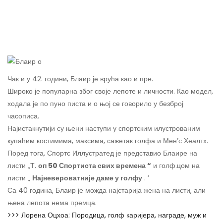
Чак и у 42. години, Блаир је врућа као и пре.
Широко је популарна због своје лепоте и личности. Као модел,
ходала је по пуно писта и о њој се говорило у безброј
часописа.
Најистакнутији су њени наступи у спортским илустрованим
купаћим костимима, максима, сажетак голфа и Мен’с Хеалтх.
Поред тога, Спортс Иллустратед је представио Блаире на
листи „Т.
оп 50 Спортиста свих времена “
и голф.цом на
листи „
Најневероватније даме у голфу
. ’
Са 40 година, Блаир је можда најстарија жена на листи, али
њена лепота нема премца.
>>> Лорена Оцхоа: Породица, голф каријера, награде, муж и