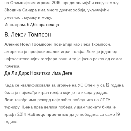
на Олимпијским играма 2016. представљајући своју земљу.
31
година Сандра има много других хобија, укључујући
уметност, музику и моду.
Инстаграм: 67,6к пратилаца
8. Лекси Томпсон
Алекис Ноел Тхомпсон,
познатији као Леки Тхомпсон,
амерички је професионални играч голфа. Леки је један од
најталентованијих голфера вани и то је јасно рекла од самог
почетка.
Да Ли Дирк Новитзки Има Дете
Када се квалификовала за играње на УС Опен-у са 12 година,
била је најмлађи играч голфа који је то икада урадио.
Леки такође има рекорд најмлађег победника на ЛПГА
турниру. Њена прва велика победа у шампионату била је
крафт 2014
Набисцо првенство
да је победила са само 19
година.