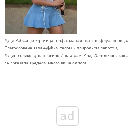
Луци Робсон је играчица голфа, манекенка и инфлуенцерица.
Благословене запањујућим телом и природном лепотом,
Луцине слике су направиле Инстаграм. Али, 26-годишњакиња
се показала вредном много више од тога.
ad