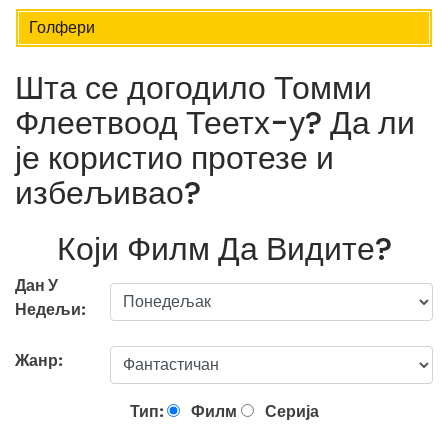
Голфери
Шта се догодило Томми
Флеетвоод Теетх-у? Да ли
је користио протезе и
избељивао?
Који Филм Да Видите?
Дан У
Недељи:
Жанр:
Тип:
Филм
Серија