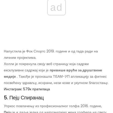
ad
Напустила је Фок Спортс 2019. године и од тада ради на
личним пројектима.
Холли је покренула своју веб страницу која садржи
ексклузивни садржај који је
превише вруће за друштвене
медије
. Такође је пронашла ТЕАМ-УП апликацију за фитнес
посвећену здрављу, исхрани, нези коже и укупном благостању.
Инстаграм: 579к пратилаца
5. Пејџ Спиранац
Упркос повлачењу из професионалног голфа 2016. године,
Пејџ
је и даље једна од најпознатијих жена голфера на свету.