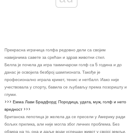
Прекрасна играчица голфа редовно дели са својим
навијачима савете за срећан и здрав животни стил.
Белла је почела да игра такмичарски голф са 5 година и до
данас је освојила безброј шампионата. Такође је
професионално играла крикет, тенис и нетбалл. Иако није
учествовала у спорту, бавила се љубављу према позоришту и
глуми.
>>> Емма Лави Брадфорд: Породица, удата, муж, голф и нето
вредност >>>
Британска лепотица је желела да се пресели у Америку ради
бољих прилика, али није могла због личних проблема. Без
обзира на то, она и даље води успешан живот у својој земљи.