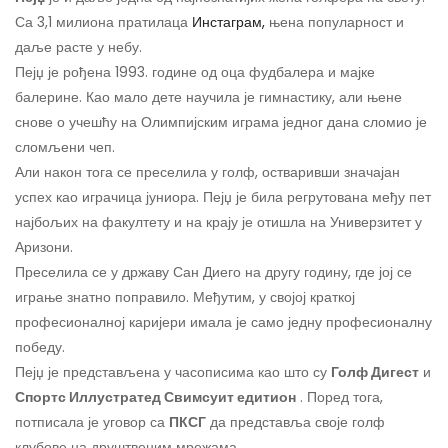
Са 3,1 милиона пратилаца
Инстаграм,
њена популарност и
даље расте у небу.
Пејџ је рођена 1993. године од оца фудбалера и мајке
балерине. Као мало дете научила је гимнастику, али њене
снове о учешћу на Олимпијским играма једног дана сломио је
сломљени чеп.
Али након тога се преселила у голф, остваривши значајан
успех као играчица јуниора. Пејџ је била регрутована међу пет
најбољих на факултету и на крају је отишла на Универзитет у
Аризони.
Преселила се у државу Сан Диего на другу годину, где јој се
играње знатно поправило. Међутим, у својој краткој
професионалној каријери имала је само једну професионалну
победу.
Пејџ је представљена у часописима као што су
Голф Дигест
и
Спортс Иллустратед Свимсуит едитион
. Поред тога,
потписала је уговор са
ПКСГ
да представља своје голф
клубове на друштвеним мрежама.