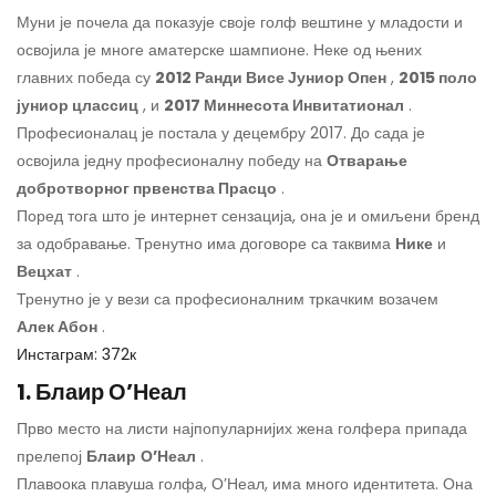
Муни је почела да показује своје голф вештине у младости и
освојила је многе аматерске шампионе. Неке од њених
главних победа су
2012 Ранди Висе Јуниор Опен
,
2015 поло
јуниор цлассиц
, и
2017 Миннесота Инвитатионал
.
Професионалац је постала у децембру 2017. До сада је
освојила једну професионалну победу на
Отварање
добротворног првенства Прасцо
.
Поред тога што је интернет сензација, она је и омиљени бренд
за одобравање. Тренутно има договоре са таквима
Нике
и
Вецхат
.
Тренутно је у вези са професионалним тркачким возачем
Алек Абон
.
Инстаграм: 372к
1. Блаир О’Неал
Прво место на листи најпопуларнијих жена голфера припада
прелепој
Блаир
О’Неал
.
Плавоока плавуша голфа, О’Неал, има много идентитета. Она