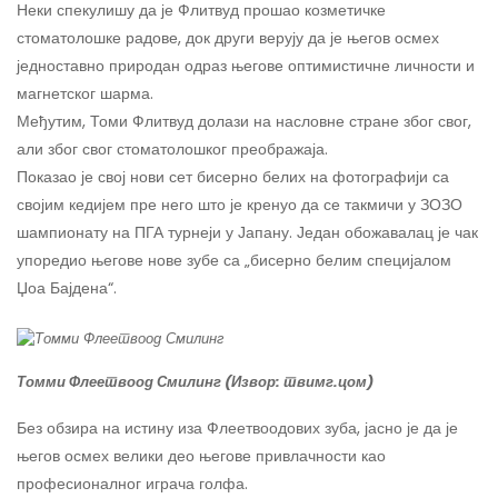
Неки спекулишу да је Флитвуд прошао козметичке
стоматолошке радове, док други верују да је његов осмех
једноставно природан одраз његове оптимистичне личности и
магнетског шарма.
Међутим, Томи Флитвуд долази на насловне стране због свог,
али због свог стоматолошког преображаја.
Показао је свој нови сет бисерно белих на фотографији са
својим кедијем пре него што је кренуо да се такмичи у ЗОЗО
шампионату на ПГА турнеји у Јапану. Један обожавалац је чак
упоредио његове нове зубе са „бисерно белим специјалом
Џоа Бајдена“.
Томми Флеетвоод Смилинг (Извор: твимг.цом)
Без обзира на истину иза Флеетвоодових зуба, јасно је да је
његов осмех велики део његове привлачности као
професионалног играча голфа.