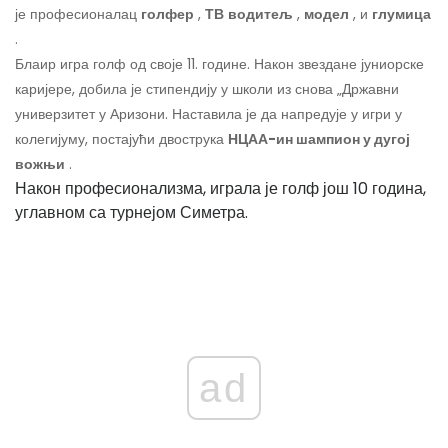
је професионалац
голфер
,
ТВ
водитељ
,
модел
, и
глумица
.
Блаир игра голф од своје 11. године. Након звездане јуниорске
каријере, добила је стипендију у школи из снова „Државни
универзитет у Аризони. Наставила је да напредује у игри у
колегијуму, постајући двострука
НЦАА-ин шампион у дугој
вожњи
.
Након професионализма, играла је голф још 10 година,
углавном са турнејом Симетра.
ad