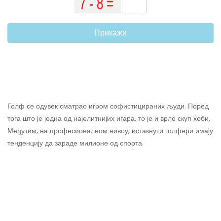
Прикажи
Голф се одувек сматрао игром софистицираних људи. Поред
тога што је једна од најелитнијих игара, то је и врло скуп хоби.
Међутим, на професионалном нивоу, истакнути голфери имају
тенденцију да зараде милионе од спорта.