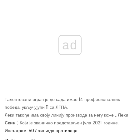
ad
Талентовани играч је до сада имао 14 професионалних
победа, укључујући 11 са ЛГПА.
Леки такође има своју линију производа за негу коже „
Леки
Скин
‘, Који је званично представљен јула 2021. године.
Инстаграм: 507 хиљада пратилаца