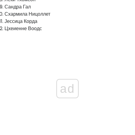
Сандра Гал
Схармила Ницоллет
Јессица Корда
Цхеиенне Воодс
ad