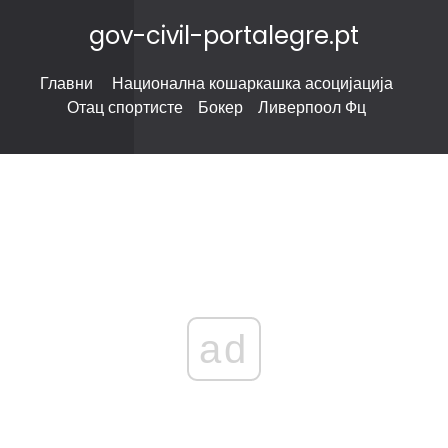
gov-civil-portalegre.pt
Главни
Национална кошаркашка асоцијација
Отац спортисте
Бокер
Ливерпоол Фц
ad