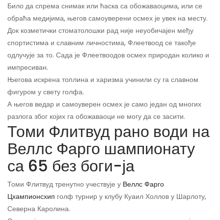
Било да спрема снимак или ћаска са обожаваоцима, или се
обраћа медијима, његов самоуверени осмех је увек на месту.
Док козметички стоматолошки рад није неуобичајен међу
спортистима и славним личностима, Флеетвоод се такође
одлучује за то. Сада је Флеетвоодов осмех природан колико и
импресиван.
Његова искрена топлина и харизма учинили су га славном
фигуром у свету голфа.
А његов ведар и самоуверен осмех је само један од многих
разлога због којих га обожаваоци не могу да се засити.
Томи Флитвуд рано води на
Веллс Фарго шампионату
са 65 без боги-ја
Томи Флитвуд тренутно учествује у
Веллс Фарго
Цхампионсхип
голф турнир у клубу Куаил Холлов у Шарлоту,
Северна Каролина.