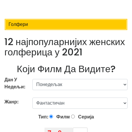
Голфери
12 најпопуларнијих женских
голферица у 2021
Који Филм Да Видите?
Дан У
Недељи:
Жанр:
Тип:
Филм
Серија