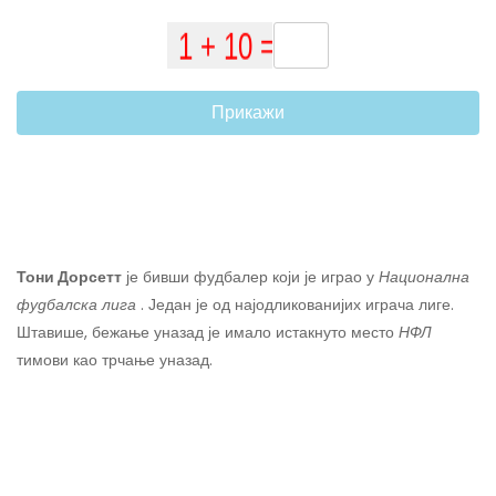
Прикажи
Тони Дорсетт
је бивши фудбалер који је играо у
Национална
фудбалска лига
. Један је од најодликованијих играча лиге.
Штавише, бежање уназад је имало истакнуто место
НФЛ
тимови као трчање уназад.