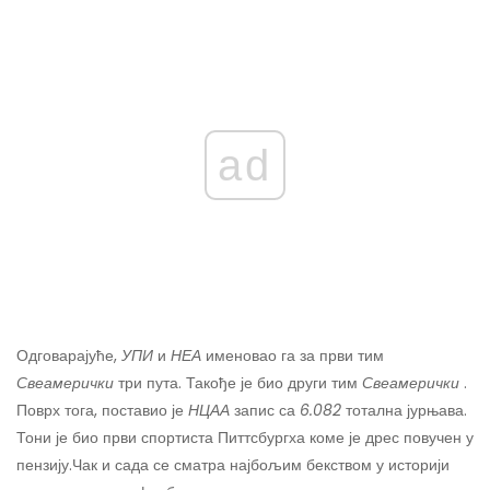
ad
Одговарајуће,
УПИ
и
НЕА
именовао га за први тим
Свеамерички
три пута. Такође је био други тим
Свеамерички
.
Поврх тога, поставио је
НЦАА
запис са
6.082
тотална јурњава.
Тони је био први спортиста Питтсбургха коме је дрес повучен у
пензију.
Чак и сада се сматра најбољим бекством у историји