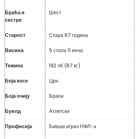
Браћа и
Шест
сестре
Старост
Стара 67 година
Висина
5 стопа 11 инча
Тежина
192 лб (87 кг)
Боја косе
Црн
Боја очију
Браон
Буилд
Атлетски
Професија
Бивши играч НФЛ-а