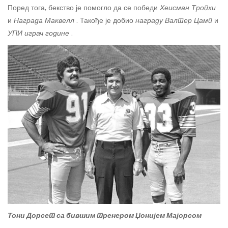
Поред тога, бекство је помогло да се победи
Хеисман Тропхи
и
Награда Маквелл
. Такође је добио
награду Валтер Цамп
и
УПИ играч године
.
Тони Дорсет са бившим тренером Џонијем Мајорсом