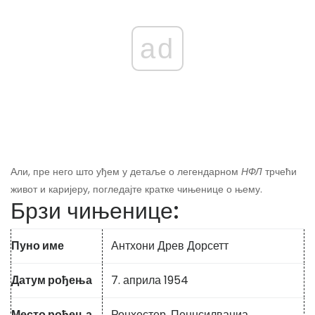
ad
Али, пре него што уђем у детаље о легендарном
НФЛ
трчећи
живот и каријеру, погледајте кратке чињенице о њему.
Брзи чињенице:
Пуно име
Антхони Древ Дорсетт
Датум рођења
7. априла 1954
Место рођења
Роцхестер, Пеннсилваниа,