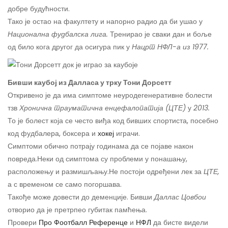
добре будућности.
Тако је остао на факултету и напорно радио да би ушао у
Национална фудбалска лига.
Тренирао је сваки дан и боље
од било кога другог да осигура пик у
Нацрт НФЛ-а из 1977.
Бивши каубој из Далласа у трку Тони Дорсетт
Откривено је да има симптоме неуродегенеративне болести
тзв
Хронична трауматична енцефалопатија (ЦТЕ)
у
2013.
То је болест која се често виђа код бивших спортиста, посебно
код фудбалера, боксера и
хокеј
играчи.
Симптоми обично потрају годинама да се појаве након
повреда.
Неки од симптома су проблеми у понашању,
расположењу и размишљању.
Не постоји одређени лек за
ЦТЕ,
а с временом се само погоршава.
Такође може довести до деменције. Бивши
Даллас Цовбои
отворио да је претрпео губитак памћења.
Провери
Про Фоотбалл Референце
и
НФЛ
да бисте видели