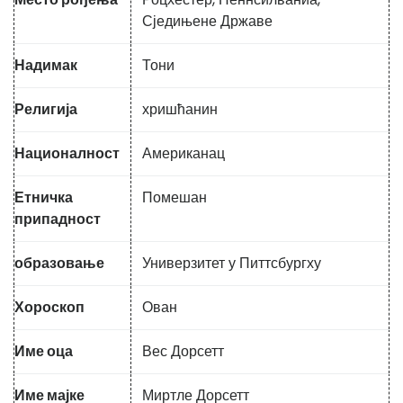
Сједињене Државе
Надимак
Тони
Религија
хришћанин
Националност
Американац
Етничка
Помешан
припадност
образовање
Универзитет у Питтсбургху
Хороскоп
Ован
Име оца
Вес Дорсетт
Име мајке
Миртле Дорсетт