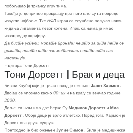
побољшао је тркачку игру тима.
Такође је допринео прекршају пре него што су га повреде
извукле најбоље. Тхе
НФЛ
играч се службено повукао након
кидања лигамента левог колена. Ипак, са њима је имао
изванредну каријеру.
Да бисте успели, морате пронаћи нешто за шта ћете се
држати, нешто што вас мотивише, нешто што вас
надахњује.
- цитира Тони Дорсетт
Тони Дорсетт | Брак и деца
Бивши Каубој који је трчао назад је ожењен
Јанет Хармон
.
Двојац се упознао касно
90-их
и на крају се венчао године
2000.
Даље, са њом има две ћерке.
Су
Мадисон Дорсетт
и
Миа
Дорсетт
. Обоје деце је врло атлетско. Поред тога, Хармон је
Дорсеттова друга супруга.
Претходно је био ожењен
Јулие Симон
. Била је медицинска