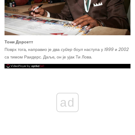
Тони Дорсетт
Поврх тога, направио је два
супер боул
наступа у
1999
и
2002
са тимом Раидерс. Даље, он је ујак Ти Лова.
ad