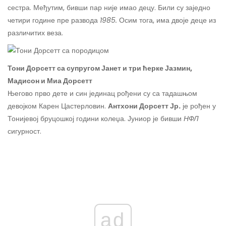
сестра. Међутим, бивши пар није имао децу. Били су заједно
четири године пре развода
1985.
Осим тога, има двоје деце из
различитих веза.
Тони Дорсетт са супругом Јанет и три ћерке Јазмин,
Мадисон и Миа Дорсетт
Његово прво дете и син јединац рођени су са тадашњом
девојком Карен Цастерловин.
Антхони Дорсетт Јр.
је рођен у
Тонијевој бруцошкој години колеџа. Јуниор је бивши
НФЛ
сигурност.
ad