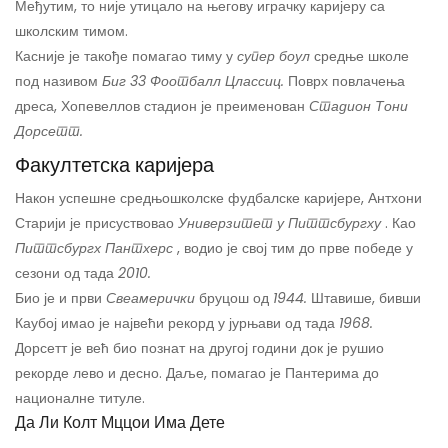
Међутим, то није утицало на његову играчку каријеру са
школским тимом.
Касније је такође помагао тиму у
супер боул
средње школе
под називом
Биг 33 Фоотбалл Цлассиц.
Поврх повлачења
дреса, Хопевеллов стадион је преименован
Стадион Тони
Дорсетт.
Факултетска каријера
Након успешне средњошколске фудбалске каријере, Антхони
Старији је присуствовао
Универзитет у Питтсбургху
. Као
Питтсбургх Пантхерс
, водио је свој тим до прве победе у
сезони од тада
2010.
Био је и први
Свеамерички
бруцош од
1944.
Штавише, бивши
Каубој имао је највећи рекорд у јурњави од тада
1968.
Дорсетт је већ био познат на другој години док је рушио
рекорде лево и десно. Даље, помагао је Пантерима до
националне титуле.
Да Ли Колт Мццои Има Дете