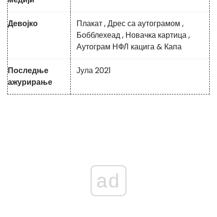
Девојко
Плакат
,
Дрес са аутограмом
,
Бобблехеад
,
Новачка картица
,
Аутограм НФЛ кацига
&
Капа
Последње
Јула 2021
ажурирање
ad