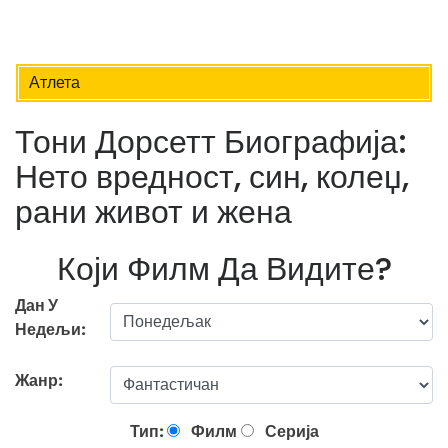
Атлета
Тони Дорсетт Биографија:
Нето вредност, син, колеџ,
рани живот и жена
Који Филм Да Видите?
Дан У
Недељи:
Жанр:
Тип:
Филм
Серија