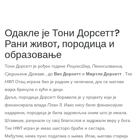
Одакле је Тони Дорсетт?
Рани живот, породица и
образовање
Тони Дорсетт је рођен године
Роцхестер, Пеннсилваниа,
Сједињене Државе
, до
Вес Дорсетт
и
Миртле Дорсетт
. Тхе
НФЛ
Отац играча био је радник у челичани, док се његова
мајка бринула о кући и деци.
Даље, породица Дорсетт боравила је у пројекту који је
финансирала влада
План 11.
Иако нису били финансијски
надарени, породица је била задовољна оним што је имала.
Штавише, рачунали су свој благослов и задржали веру у бога.
Тхе
НФЛ
играч је имао шесторо браће и сестара.
Међутим, нема пуно података о њима. Ипак, његова старија