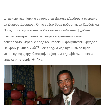
Штавише, каријеру је започео са
Даллас Цовбоис
и завршио
са
Денвер Бронцос
. Он је
супер боул
победник са Каубојима.
Поред тога, од малена је био велики љубитељ фудбала.
Његово интересовање за спорт се временом само
повећавало. Играо је средњошколски и факултетски фудбал.
На крају је ушао у
1997. НФЛ радна верзија
и имао врло
успешну каријеру. Сматрају га једним од најбољих тркача
уназад у историји НФЛ-а.