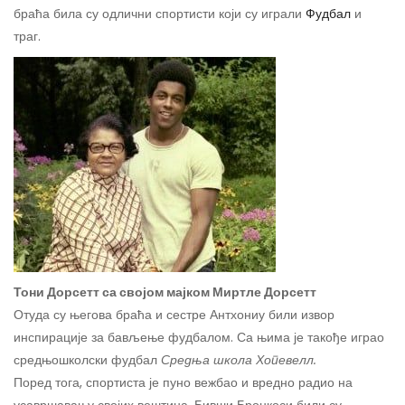
браћа била су одлични спортисти који су играли
Фудбал
и
траг.
Тони Дорсетт са својом мајком Миртле Дорсетт
Отуда су његова браћа и сестре Антхониу били извор
инспирације за бављење фудбалом. Са њима је такође играо
средњошколски фудбал
Средња школа Хопевелл.
Поред тога, спортиста је пуно вежбао и вредно радио на
усавршавању својих вештина. Бивши Бронкоси били су