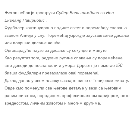
Његов нећак је троструки
Супер Бовл шампион
са
Нев
Енгланд Патриотс
.
Фудбалер континуирано подиже свест о поремећају спавања
званом Апнеја у сну. Поремећај узрокује заустављање дисања
или површно дисање чешће.
Одговарајуће паузе за дисање су секунде и минуте.
Као резултат тога, редовне рутине спавања су поремећене,
што доводи до поспаности и умора. Дорсетт је помогао
150
бивши фудбалери превазилазе овај поремећај.
Дакле, данас у овом чланку сазнајте више о Тонијевом животу.
Овде смо поменули све његове детаље у вези са његовим
раним животом, породицом, професионалном каријером, нето
вредностом, личним животом и многим другима.