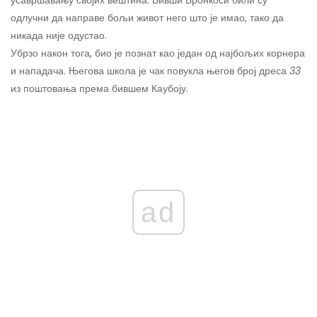
одлучни да направе бољи живот него што је имао, тако да
никада није одустао.
Убрзо након тога, био је познат као један од најбољих корнера
и нападача. Његова школа је чак повукла његов број дреса
33
из поштовања према бившем Каубоју.
ad