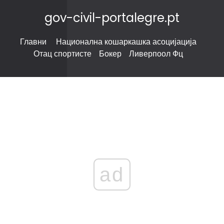
gov-civil-portalegre.pt
Главни
Национална кошаркашка асоцијација
Отац спортисте
Бокер
Ливерпоол Фц
ad