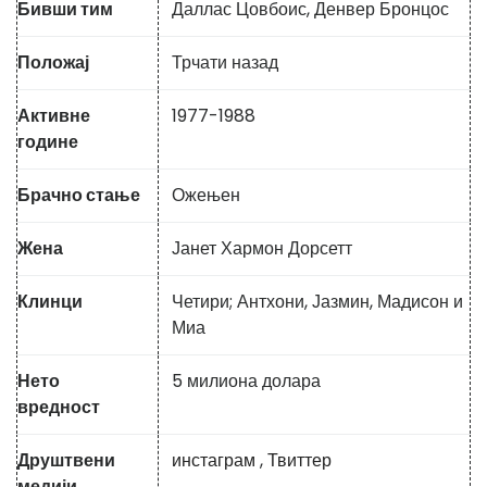
Бивши тим
Даллас Цовбоис, Денвер Бронцос
Положај
Трчати назад
Активне
1977-1988
године
Брачно стање
Ожењен
Жена
Јанет Хармон Дорсетт
Клинци
Четири; Антхони, Јазмин, Мадисон и
Миа
Нето
5 милиона долара
вредност
Друштвени
инстаграм
,
Твиттер
медији