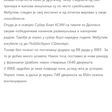
тренера и њихова мишљења су се често сукобљавала.
Међутим, следио је свој инстинкт и од почетка веровао у своје
способности.
Отуда је и освојио
Супер Бовл КСИИ
са тимом из Далласа
својим победничким начином размишљања и напорним
радом. Такође је играо у
супер боул
наредне године. Међутим,
изгубили су до
Питтсбургх Стеелерс.
Тони
је био познат по постизању додира од 99 јарди у
1983
. За
то је добио много штампе. Након тога, поставио је нови рекорд
у франшизи Цовбоис након стварања
1.646
дворишта.
У
1986,
задобио је неке повреде ноге, услед чега је успорио.
Упркос томе, и даље је журио
748
дворишта за
10тх
сезона
континуирано.