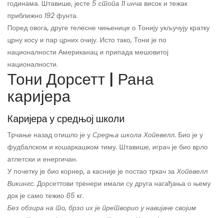
годинама. Штавише, јесте
5 стопа 11 инча
висок и тежак
приближно
192
фунта.
Поред овога, друге телесне чињенице о Тонију укључују кратку
црну косу и пар црних очију. Исто тако, Тони је по
националности Американац и припада мешовитој
националности.
Тони Дорсетт | Рана
каријера
Каријера у средњој школи
Трчање назад отишло је у
Средња школа Хопевелл.
Био је у
фудбалском и кошаркашком тиму. Штавише, играч је био врло
атлетски и енергичан.
У почетку је био корнер, а касније је постао тркач за
Хопевелл
Викингс.
Дорсеттови тренери имали су друга нагађања о њему
док је само тежио
65
кг.
Без обзира на то, брзо их је претворио у навијаче својим