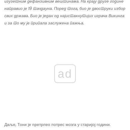
изузетним дефанзивним вештинама. На крају друге године
направио је 19 тачдауна. Поред тога, био је двоструки избор
свих држава. Био је један од најистакнутијих играча Викинга
и за то му је припала заслужена пажња.
ad
Даље, Тони је претрпео потрес мозга у старијој години.