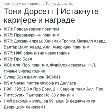
статистику свих времена Тонија Дорсетта.
Тони Дорсетт | Истакнуте
каријере и награде
1973: Првоамерички први тим
1975: Првоамерички први тим
1976: Државни првак, Хеисман Тропхи, Маквелл Авард,
Валтер Цамп Авард, Алл-Америцан први тим
1977: НФЛ офанзивни новак године
1978: Про Бовл
1981: Алл-Про, први тим, Фудбалски сажетак НФЛ,
трчање уназад године
Супер Бовл шампион (КСИИ)
1994: Часни прстен каубоја из Далласа
(1981–1983) 3 × Про Бовл, 2 × Сецонд-теам Алл-Про
Питтсбургх Пантхерс Но. 33 у пензији
НФЛ рекордни јуриш од 99 јарди (изједначено са
Деррицком Хенријем)