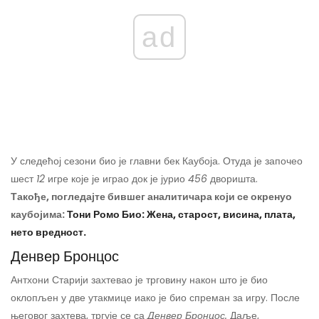
ad
У следећој сезони био је главни бек Каубоја. Отуда је започео
шест
12
игре које је играо док је јурио
456
дворишта.
Такође, погледајте бившег аналитичара који се окренуо
каубојима:
Тони Ромо Био: Жена, старост, висина, плата,
нето вредност.
Денвер Бронцос
Антхони Старији захтевао је трговину након што је био
оклопљен у две утакмице иако је био спреман за игру. После
његовог захтева, тргује се са
Денвер Бронцос.
Даље,