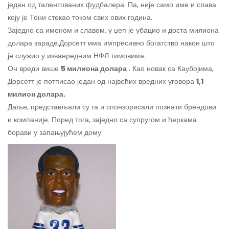
један од талентованих фудбалера. Па, није само име и слава
коју је Тони стекао током свих ових година.
Заједно са именом и славом, у џеп је убацио и доста милиона
долара зараде.
Дорсетт има импресивно богатство након што
је служио у изванредним НФЛ тимовима.
Он вреди више
5 милиона долара
. Као новак са Каубојима,
Дорсетт је потписао један од највећих вредних уговора
1,1
милион долара.
Даље, представљали су га и спонзорисали познати брендови
и компаније. Поред тога, заједно са супругом и ћеркама
борави у запањујућем дому.