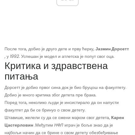
После тога, добио је друго дете и прву ћерку,
Јазмин Дорсетт
, у
1992.
Успешан је модел и атлетска је попут свог оца.
Критика и здравствена
питања
Дорсетт је добио првог сина док је био бруцош на факултету.
Добио је много критика због детета пре брака.
Поред тога, неколико људи је инсистирало да он напусти
факултет да би се бринуо о свом детету.
Штавише, желели су да се ожени мајком свог детета,
Карен
Цастерловин
.
Међутим
НФЛ
играч је боље знао да је
најбољи начин да се брине о свом детету обезбеђивање