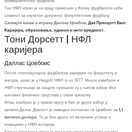
универзитетског фудбала.
Тхе
НФЛ
играч је на крају примљен у
Колеџ фудбалска кућа
славних
за изузетан допринос факултетском фудбалу.
Сазнајте више о играчу Даллас Цовбои,
Дак Пресцотт Био:
Каријера, образовање, односи и нето вредност.
Тони Дорсетт | НФЛ
каријера
Даллас Цовбоис
После спектакуларне фудбалске каријере на факултету и
матуре, ушао је у
Нацрт НФЛ-а из 1977.
Многи извиђачи и
НФЛ
стручњаци за нацрте сумњали су у његов избор због
његових физичких својстава у овом тренутку.
Ипак, изабран је у првом кругу и био је други избор у
целини.
Даље, Дорсетт је наводно потписао са Цовбоис за
1,1
милион долара.
То је био други по величини уговор о
новацима у
НФЛ
историја.
Бивши спортиста имао је другачију тачку гледишта од свог