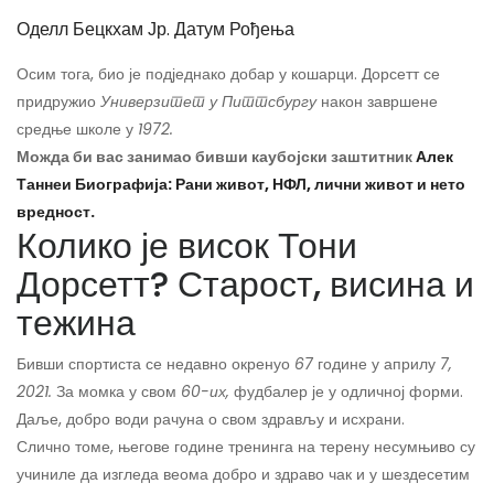
Оделл Бецкхам Јр. Датум Рођења
Осим тога, био је подједнако добар у кошарци. Дорсетт се
придружио
Универзитет у Питтсбургу
након завршене
средње школе у
1972.
Можда би вас занимао бивши каубојски заштитник
Алек
Таннеи Биографија: Рани живот, НФЛ, лични живот и нето
вредност.
Колико је висок Тони
Дорсетт? Старост, висина и
тежина
Бивши спортиста се недавно окренуо
67
године у априлу
7,
2021.
За момка у свом
60-их,
фудбалер је у одличној форми.
Даље, добро води рачуна о свом здрављу и исхрани.
Слично томе, његове године тренинга на терену несумњиво су
учиниле да изгледа веома добро и здраво чак и у шездесетим