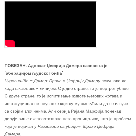
ПОВЕЗАН:
Адвокат Џефрија Дамера назвао га је
'аберацијом људског бића'
Чудовиште – Дамер: Прича о Џефрију Дамеру
покушава да
хода шкакљивом линијом. С једне стране, то је портрет убице.
С друге стране, то је испитивање животе његових жртава и
институционалне неуспехе који су му омогућили да се извуче
са својим злочинима. Али серија Рајана Марфија понекад
делује више експлоатативно него проницљиво, што је проблем
који је појачан у
Разговори са убицом: траке Џефрија
Дамера.