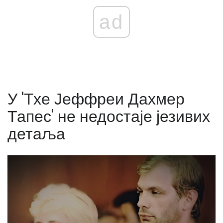
ad
У 'Тхе Јеффреи Дахмер
Тапес' не недостаје језивих
детаља