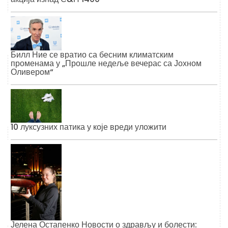
Билл Ние се вратио са бесним климатским
променама у „Прошле недеље вечерас са Јохном
Оливером“
10 луксузних патика у које вреди уложити
Јелена Остапенко Новости о здрављу и болести: