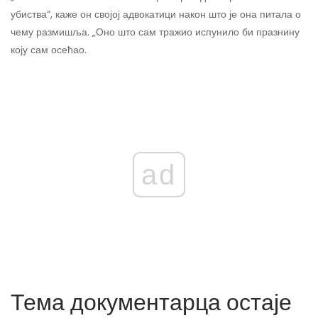
убиства“, каже он својој адвокатици након што је она питала о
чему размишља. „Оно што сам тражио испунило би празнину
коју сам осећао.
ad
Тема документарца остаје