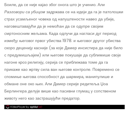
Боиле, да се није кајао због онога што је учинио. Али
Разговори са убицом
задржава се на идеји да га је патолошки
страх усамљеног човека од напуштености навео да убије,
наговештавајући да је немоћан да се одупре својим
смртоносним жељама. Када одлучи да нагласи дуг период
између његовог првог убиства 1978. и његовог другог убиства
скоро деценију касније (за које Дамер инсистира да није било
с предумишљајем) или његове покушаје да сублимише своје
нагоне кроз религију, серија се приближава томе да га
прикаже као жртву сила ван његове контроле. Повремено се
спомиње његова способност да шармира, манипулише и
обмане оне око њих. Али Дамер серије редитеља Џоа
Берлингера делује више као пасивни глумац у сопственом
животу него као застрашујући предатор.