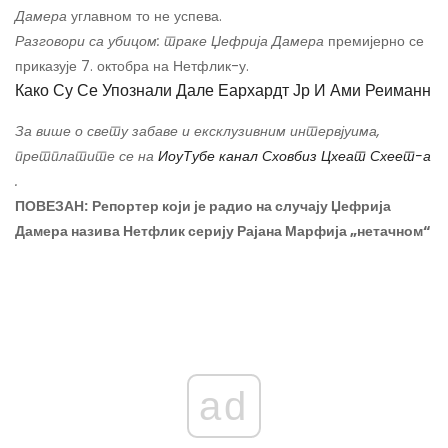
Дамера
углавном то не успева.
Разговори са убицом: траке Џефрија Дамера
премијерно се
приказује 7. октобра на Нетфлик-у.
Како Су Се Упознали Дале Еархардт Јр И Ами Реиманн
За више о свету забаве и ексклузивним интервјуима,
претплатите се на
ИоуТубе канал Сховбиз Цхеат Схеет-а
.
ПОВЕЗАН:
Репортер који је радио на случају Џефрија
Дамера назива Нетфлик серију Рајана Марфија „нетачном“
ad