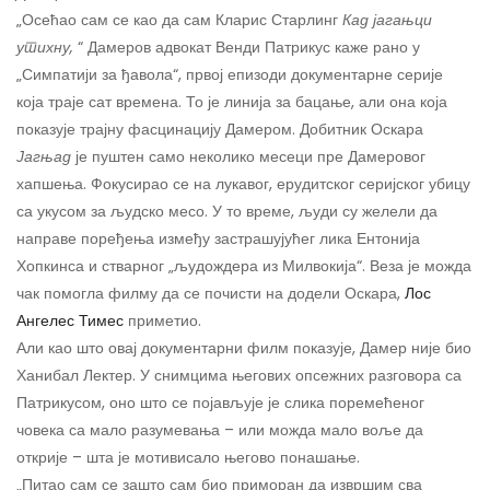
„Осећао сам се као да сам Кларис Старлинг
Кад јагањци
утихну,
“ Дамеров адвокат Венди Патрикус каже рано у
„Симпатији за ђавола“, првој епизоди документарне серије
која траје сат времена. То је линија за бацање, али она која
показује трајну фасцинацију Дамером. Добитник Оскара
Јагњад
је пуштен само неколико месеци пре Дамеровог
хапшења. Фокусирао се на лукавог, ерудитског серијског убицу
са укусом за људско месо. У то време, људи су желели да
направе поређења између застрашујућег лика Ентонија
Хопкинса и стварног „људождера из Милвокија“. Веза је можда
чак помогла филму да се почисти на додели Оскара,
Лос
Ангелес Тимес
приметио.
Али као што овај документарни филм показује, Дамер није био
Ханибал Лектер. У снимцима његових опсежних разговора са
Патрикусом, оно што се појављује је слика поремећеног
човека са мало разумевања – или можда мало воље да
открије – шта је мотивисало његово понашање.
„Питао сам се зашто сам био приморан да извршим сва