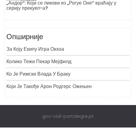
„Андор“: Који се ликови из „Рогуе Оне“ враћају у
серију прекуел-а?
Опширније
За Коју Екипу Игра Окхоа
Колико Тежи Пекар Мејфилд
Ко Је Римски Влада У Браку
Који Је Такође Арон Родгерс Ожењен
gov-civil-portalegre.pt