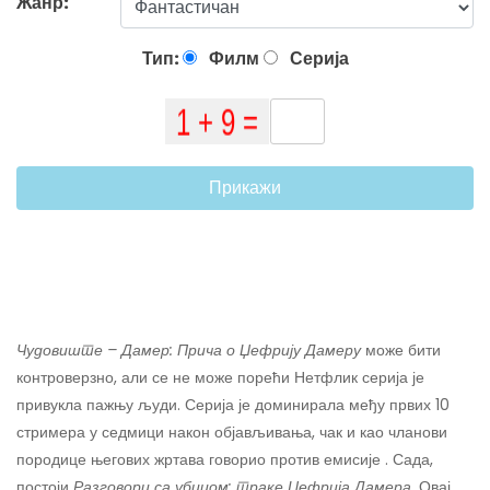
Жанр:
Тип:
Филм
Серија
Прикажи
Чудовиште – Дамер: Прича о Џефрију Дамеру
може бити
контроверзно, али се не може порећи Нетфлик серија је
привукла пажњу људи. Серија је доминирала међу првих 10
стримера у седмици након објављивања, чак и као чланови
породице његових жртава говорио против емисије . Сада,
постоји
Разговори са убицом: траке Џефрија Дамера.
Овај