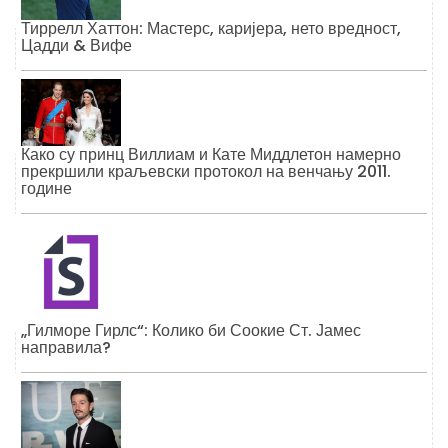
Тиррелл Хаттон: Мастерс, каријера, нето вредност,
Цадди & Вифе
Како су принц Виллиам и Кате Миддлетон намерно
прекршили краљевски протокол на венчању 2011.
године
„Гилморе Гирлс“: Колико би Соокие Ст. Јамес
направила?