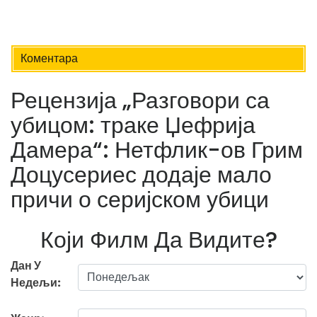
Коментара
Рецензија „Разговори са
убицом: траке Џефрија
Дамера“: Нетфлик-ов Грим
Доцусериес додаје мало
причи о серијском убици
Који Филм Да Видите?
Дан У
Недељи: