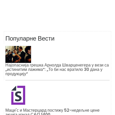
Популарне Вести
Најопаснија грешка Арнолда Шварценегера у вези са
„истинитим лажима“: „То би нас вратило 30 дана у
продукцију“
Маци'с и Мастерцард постижу 52-недељне цене
акција изнад С&П 1400