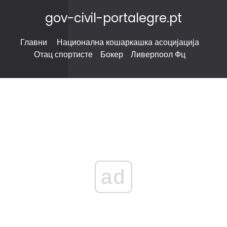
gov-civil-portalegre.pt
Главни
Национална кошаркашка асоцијација
Отац спортисте
Бокер
Ливерпоол Фц
ad