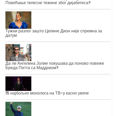
Повећање телесне тежине због дијабетеса?
Тужни разлог зашто Целине Дион није спремна за
датум
Да ли Ангелина Јолие покушава да поново повеже
Бреда Питта са Маддоком?
15 најбољих монолога на ТВ-у касно увече