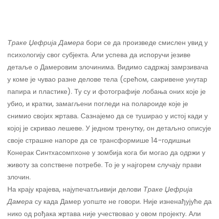
Траке Џефрија Дамера
бори се да произведе смислен увид у
психологију свог субјекта. Али успева да испоручи језиве
детаље о Дамеровим злочинима. Видимо садржај замрзивача
у коме је чувао разне делове тела (срећом, сакривене унутар
папира и пластике). Ту су и фотографије лобања оних које је
убио, и кратки, замагљени погледи на полароиде које је
снимио својих жртава. Сазнајемо да се туширао у истој кади у
којој је скривао лешеве. У једном тренутку, он детаљно описује
своје страшне напоре да се трансформише 14-годишњи
Конерак Синтхасомпхоне у зомбија кога би могао да одржи у
животу за сопствене потребе. То је у најгорем случају прави
злочин.
На крају крајева, најупечатљивији делови
Траке Џефрија
Дамера
су када Дамер уопште не говори. Није изненађујуће да
нико од рођака жртава није учествовао у овом пројекту. Али