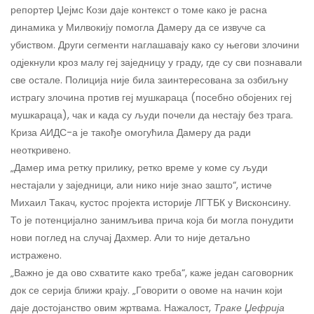
репортер Џејмс Кози даје контекст о томе како је расна
динамика у Милвокију помогла Дамеру да се извуче са
убиством. Други сегменти наглашавају како су његови злочини
одјекнули кроз малу геј заједницу у граду, где су сви познавали
све остале. Полиција није била заинтересована за озбиљну
истрагу злочина против геј мушкараца (посебно обојених геј
мушкараца), чак и када су људи почели да нестају без трага.
Криза АИДС-а је такође омогућила Дамеру да ради
неоткривено.
„Дамер има ретку прилику, ретко време у коме су људи
нестајали у заједници, али нико није знао зашто“, истиче
Михаил Такач, кустос пројекта историје ЛГТБК у Висконсину.
То је потенцијално занимљива прича која би могла понудити
нови поглед на случај Дахмер. Али то није детаљно
истражено.
„Важно је да ово схватите како треба“, каже један саговорник
док се серија ближи крају. „Говорити о овоме на начин који
даје достојанство овим жртвама. Нажалост,
Траке Џефрија