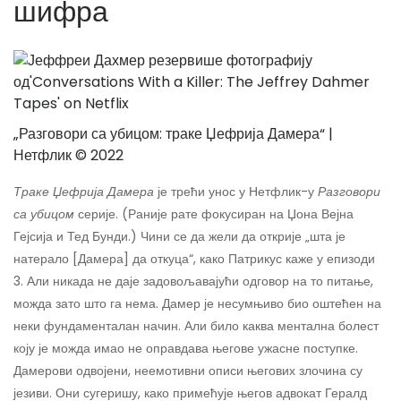
шифра
„Разговори са убицом: траке Џефрија Дамера“ |
Нетфлик © 2022
Траке Џефрија Дамера
је трећи унос у Нетфлик-у
Разговори
са убицом
серије. (Раније рате фокусиран на Џона Вејна
Гејсија и Тед Бунди.) Чини се да жели да открије „шта је
натерало [Дамера] да откуца“, како Патрикус каже у епизоди
3. Али никада не даје задовољавајући одговор на то питање,
можда зато што га нема. Дамер је несумњиво био оштећен на
неки фундаменталан начин. Али било каква ментална болест
коју је можда имао не оправдава његове ужасне поступке.
Дамерови одвојени, неемотивни описи његових злочина су
језиви. Они сугеришу, како примећује његов адвокат Гералд