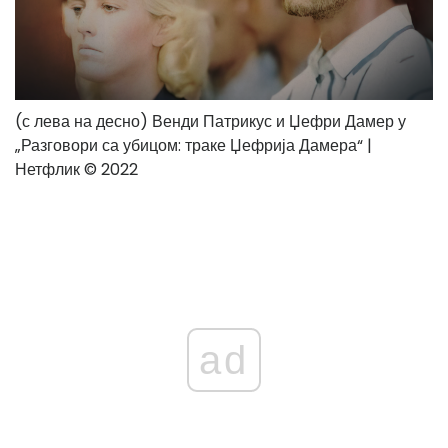
(с лева на десно) Венди Патрикус и Џефри Дамер у
„Разговори са убицом: траке Џефрија Дамера“ |
Нетфлик © 2022
ad