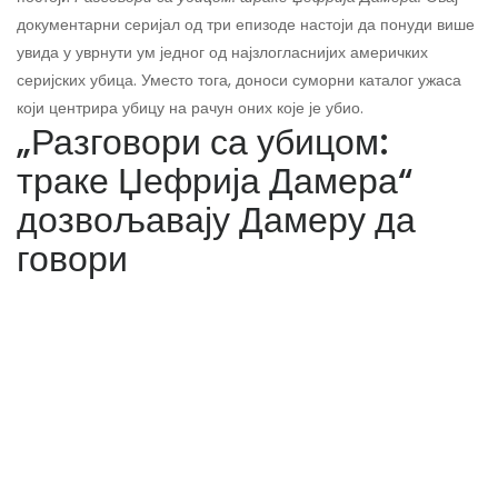
документарни серијал од три епизоде ​​настоји да понуди више
увида у уврнути ум једног од најзлогласнијих америчких
серијских убица. Уместо тога, доноси суморни каталог ужаса
који центрира убицу на рачун оних које је убио.
„Разговори са убицом:
траке Џефрија Дамера“
дозвољавају Дамеру да
говори