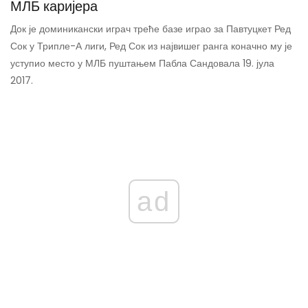
МЛБ каријера
Док је доминикански играч треће базе играо за Павтуцкет Ред
Сок у Трипле-А лиги, Ред Сок из највишег ранга коначно му је
уступио место у МЛБ пуштањем Пабла Сандовала 19. јула
2017.
ad