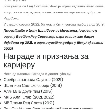
МВП-а у 2019.
Још увек је са Ред Соксима. Иако је играч недавно имао лоша
искуства са повредама, и ове сезоне му иде веома добро за
Ред Сокс.
У ствари, сезона 2022. би могла бити његова најбоља од 2019.
Прочитајте о Џону Шрајберу из Мичигена, још једном
играчу Бостон Ред Сокса који игра за њих као бацач
бејзбола од 2021. и игра изузетно добро у текућој сезони
2022!
Награде и признања за
каријеру
Неке од његових награда и достигнућа су:
Сребрна награда Слуггер (2021)
Шампион Светске серије (2018)
Алл-МЛБ други тим (2018)
МЛБ Алл-Стар (2021, 2022)
МВП тима Ред Сокса (2021)
Ред Сок Минор Леагуе одбрамбени играч месеца