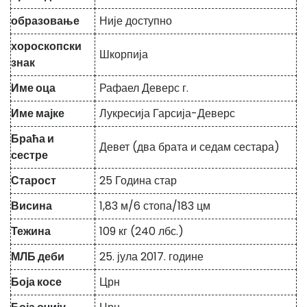
образовање
Није доступно
хороскопски
Шкорпија
знак
Име оца
Рафаел Деверс г.
Име мајке
Лукресија Гарсија-Деверс
Браћа и
Девет (два брата и седам сестара)
сестре
Старост
25
Година стар
Висина
1,83 м/6 стопа/183 цм
Тежина
109 кг (240 лбс.)
МЛБ деби
25. јула 2017. године
Боја косе
Црн