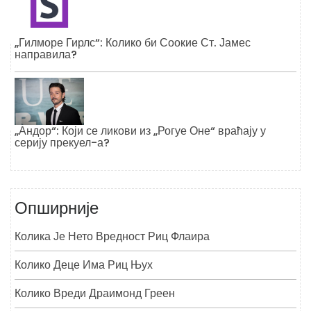
„Гилморе Гирлс“: Колико би Соокие Ст. Јамес
направила?
„Андор“: Који се ликови из „Рогуе Оне“ враћају у
серију прекуел-а?
Опширније
Колика Је Нето Вредност Риц Флаира
Колико Деце Има Риц Њух
Колико Вреди Драимонд Греен