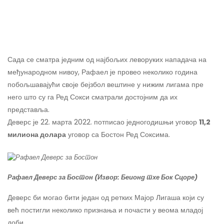
Сада се сматра једним од најбољих леворуких нападача на
међународном нивоу, Рафаел је провео неколико година
побољшавајући своје бејзбол вештине у нижим лигама пре
него што су га Ред Сокси сматрали достојним да их
представља.
Деверс је 22. марта 2022. потписао једногодишњи уговор
11,2
милиона долара
уговор са Бостон Ред Соксима.
Рафаел Деверс за Бостон (Извор: Беионд тхе Бок Сцоре)
Деверс би могао бити један од ретких Мајор Лигаша који су
већ постигли неколико признања и почасти у веома младој
доби.