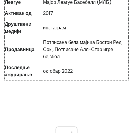
Леагуе
Мајор Леагуе Басебалл (МЛБ)
Активан од
2017
Друштвени
инстаграм
медији
Потписана бела мајица Бостон Ред
Продавница
Сок
,
Потписане Алл-Стар игре
бејзбол
Последње
октобар 2022
ажурирање