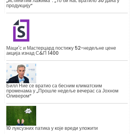
„истинитим лажима“: „То би нас вратило 30 дана у
продукцију“
Маци'с и Мастерцард постижу 52-недељне цене
акција изнад С&П 1400
Билл Ние се вратио са бесним климатским
променама у „Прошле недеље вечерас са Јохном
Оливером“
10 луксузних патика у које вреди уложити