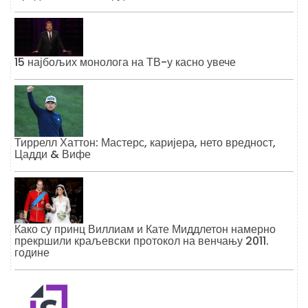
15 најбољих монолога на ТВ-у касно увече
Тиррелл Хаттон: Мастерс, каријера, нето вредност,
Цадди & Вифе
Како су принц Виллиам и Кате Миддлетон намерно
прекршили краљевски протокол на венчању 2011.
године