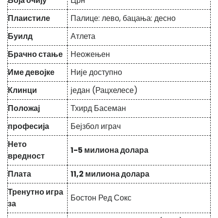
Боја очију
Црн
Плаистиле
Палице: лево, бацања: десно
Буилд
Атлета
Брачно стање
Неожењен
Име девојке
Није доступно
Клинци
један (Рацхелесе)
Положај
Тхирд Басеман
професија
Бејзбол играч
Нето
1-5 милиона долара
вредност
Плата
11,2 милиона долара
Тренутно игра
Бостон Ред Сокс
за