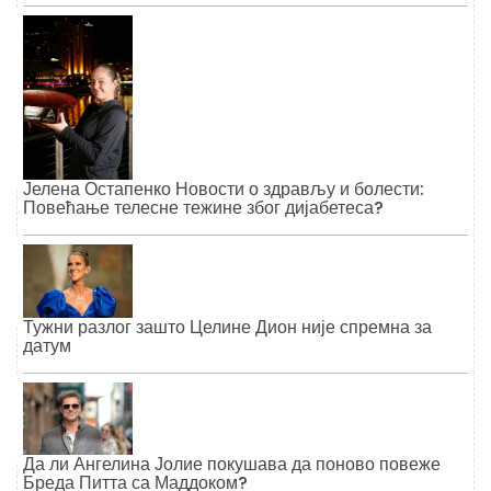
Јелена Остапенко Новости о здрављу и болести:
Повећање телесне тежине због дијабетеса?
Тужни разлог зашто Целине Дион није спремна за
датум
Да ли Ангелина Јолие покушава да поново повеже
Бреда Питта са Маддоком?