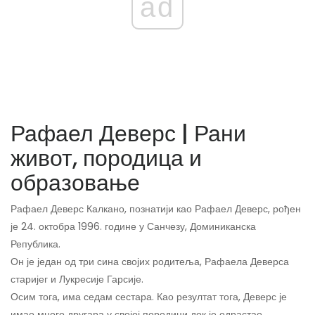
ad
Рафаел Деверс | Рани
живот, породица и
образовање
Рафаел Деверс Калкано, познатији као Рафаел Деверс, рођен
је 24. октобра 1996. године у Санчезу, Доминиканска
Република.
Он је један од три сина својих родитеља, Рафаела Деверса
старијег и Лукресије Гарсије.
Осим тога, има седам сестара. Као резултат тога, Деверс је
имао много другара у својој породици док је одрастао.