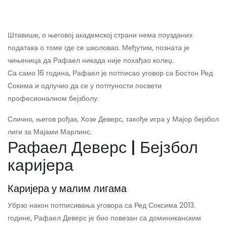
Штавише, о његовој академској страни нема поузданих
података о томе где се школовао. Међутим, позната је
чињеница да Рафаел никада није похађао колеџ.
Са само 16 година, Рафаел је потписао уговор са Бостон Ред
Сокима и одлучио да се у потпуности посвети
професионалном бејзболу.
Слично, његов рођак, Хозе Деверс, такође игра у Мајор бејзбол
лиги за Мајами Марлинс.
Рафаел Деверс | Бејзбол
каријера
Каријера у малим лигама
Убрзо након потписивања уговора са Ред Соксима 2013.
године, Рафаел Деверс је био повезан са доминиканским