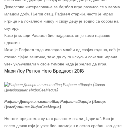
Деверсово интересовање за бејзбол игре развило се у веома
младом добу. Његов отац, Рафаел старији, често је играо
игрице на локалном нивоу и своју децу је водио са собом на
скутеру.
Како је млади Рафаел био најдражи, он је тамо највише
одлазио.
Иако је Рафаел тада изгледао млађи од својих година, већ је
стекао сјајне вештине, тако да су га искусни локални играчи
увек укључивали у своје тимове када је желео да игра.
Мари Лоу Реттон Нето Вредност 2018
Рафаел Деверс и његов отац Рафаел старији (Извор:
Целебритиес ИнфоСееМедиа)
Његови пријатељи су га с разлогом звали „Царита“. Био је
весео дечак који је увек био насмејан и остао срећан као дете.