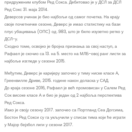
придруженим клубом Ред Сокса. Дебитовао је у ДСЛ за ДСЛ
Ред Сокс 31. маја 2014.
Деверсов учинак је био најбољи од самог почетка. На крају
своје почетничке сезоне, Деверс је имао статистику на бази
плус убацивања (ОПС) од .983, што је било изузетно ретко у
ДСЛ-у.
Сходно томе, освојио је бројна признања за свој наступ, а
Рафаел је скочио са 13. на 5. место на МЛБ-овој ранг листи за
најбоље изгледе у сезони 2015.
Међутим, Деверс је каријеру започео у тиму ниске класе А,
Греенвилле Дриве, 2015. године након доласка у САД.
До краја сезоне 2016, Рафаел је већ промовисан у Салем Ред
Сок високе класе А и био је један од 2 најбоља перспектива
Ред Сокса.
Иако је своју сезону 2017. започео са Портланд Сеа Догсима,
Бостон Ред Сокси су га укључили у списак тима који ће играти
у Мајор бејзбол лиги у сезони 2017.