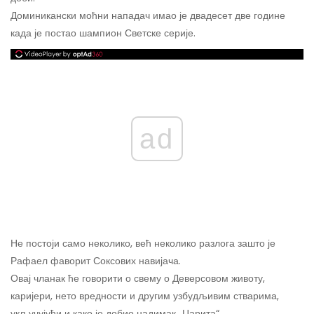
Доминикански моћни нападач имао је двадесет две године
када је постао шампион Светске серије.
ad
Не постоји само неколико, већ неколико разлога зашто је
Рафаел фаворит Соксових навијача.
Овај чланак ће говорити о свему о Деверсовом животу,
каријери, нето вредности и другим узбудљивим стварима,
укључујући и како је добио надимак „Царита“.