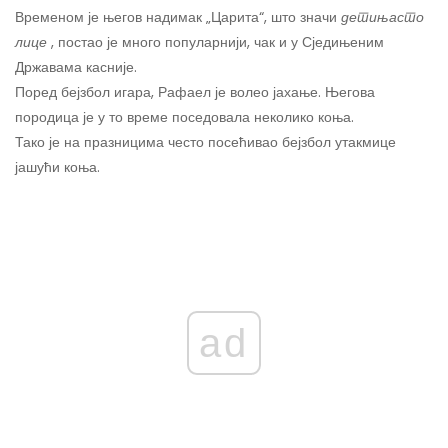
Временом је његов надимак „Царита“, што значи
детињасто
лице
, постао је много популарнији, чак и у Сједињеним
Државама касније.
Поред бејзбол игара, Рафаел је волео јахање. Његова
породица је у то време поседовала неколико коња.
Тако је на празницима често посећивао бејзбол утакмице
јашући коња.
ad