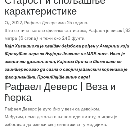
Старост и спољашње
карактеристике
Од
2022, Рафаел Деверс има 25 година.
Што се тиче његове физичке статистике, Рафаел је висок 1,83
метра (6 стопа) и тежи око 240 фунти.
Кајл Хигашиока је хватач бејзбола рођен у Америци који
тренутно игра за Њујорк Јенкисе из МЛБ лиге. Иако је
амерички држављанин, Кајлова прича о томе како се
заинтересовао да сазна о својим јапанским коренима је
фасцинантна. Прочитајте више овде!
Рафаел Деверс | Веза и
ћерка
Рафаел Деверс је дуго био у вези са девојком.
Међутим, нема детаља о њеном идентитету, а играч је
избегавао да износи свој лични живот у медијима.