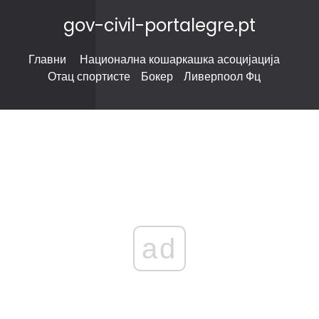
gov-civil-portalegre.pt
Главни
Национална кошаркашка асоцијација
Отац спортисте
Бокер
Ливерпоол Фц
ad