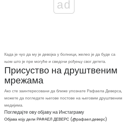
ad
Када је чуо да му је девојка у болници, желео је да буде са
њом што је пре могуће и сведочи рођењу свог детета.
Присуство на друштвеним
мрежама
Ако сте заинтересовани да ближе упознате Рафаела Деверса,
можете да погледате његове постове на његовим друштвеним
медијима.
Погледајте ову објаву на Инстаграму
Објава коју дели РАФАЕЛ ДЕВЕРС (@рафаел.деверс)