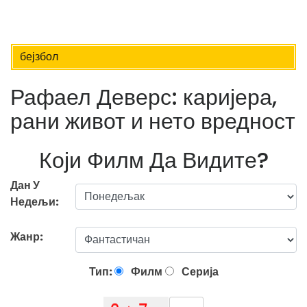
бејзбол
Рафаел Деверс: каријера,
рани живот и нето вредност
Који Филм Да Видите?
Дан У
Недељи:
Жанр:
Тип:
Филм
Серија