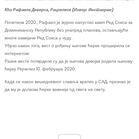
Кћи Рафаела Деверса, Рацхелесе (Извор: Инстаграм)
Почетком 2020., Рафаел је журно напустио камп Ред Сокса за
Доминиканску Републику без унапред планова, остављајући
многе навијаче Ред Сокса у чуду.
Убрзо након тога, вест о рођењу његове ћерке проширила се
интернетом.
Разне вести потврдиле су да је његова девојка родила њихову
ћерку Рејчелиз 10. фебруара 2020.
Када се након вишедневног славља вратио у САД, признао је
да му је долазак ћерке важнији од свега на свету.