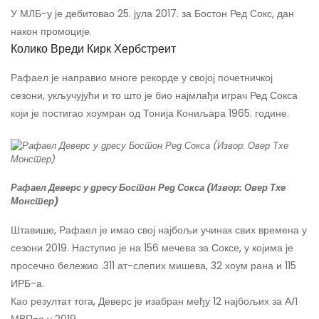
У МЛБ-у је дебитовао 25. јула 2017. за Бостон Ред Сокс, дан
након промоције.
Колико Вреди Кирк Хербстреит
Рафаел је направио многе рекорде у својој почетничкој
сезони, укључујући и то што је био најмлађи играч Ред Сокса
који је постигао хоумран од Тонија Кониљара 1965. године.
Рафаел Деверс у дресу Бостон Ред Сокса (Извор: Овер Тхе
Монстер)
Штавише, Рафаел је имао свој најбољи учинак свих времена у
сезони 2019. Наступио је на 156 мечева за Соксе, у којима је
просечно бележио .311 ат-слепих мишева, 32 хоум рана и 115
ИРБ-а.
Као резултат тога, Деверс је изабран међу 12 најбољих за АЛ