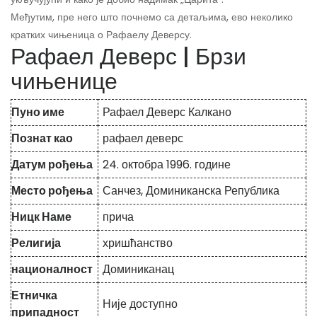
Међутим, пре него што почнемо са детаљима, ево неколико
кратких чињеница о Рафаелу Деверсу.
Рафаел Деверс | Брзи
чињенице
Пуно име
Рафаел Деверс Калкано
Познат као
рафаел деверс
Датум рођења
24. октобра 1996. године
Место рођења
Санчез, Доминиканска Република
Ницк Наме
прича
Религија
хришћанство
националност
Доминиканац
Етничка
Није доступно
припадност