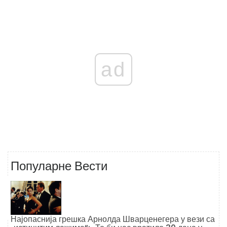
ad
Популарне Вести
Најопаснија грешка Арнолда Шварценегера у вези са