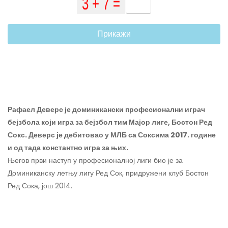
Прикажи
Рафаел Деверс је доминикански професионални играч
бејзбола који игра за бејзбол тим Мајор лиге, Бостон Ред
Сокс. Деверс је дебитовао у МЛБ са Соксима 2017. године
и од тада константно игра за њих.
Његов први наступ у професионалној лиги био је за
Доминиканску летњу лигу Ред Сок, придружени клуб Бостон
Ред Сока, још 2014.