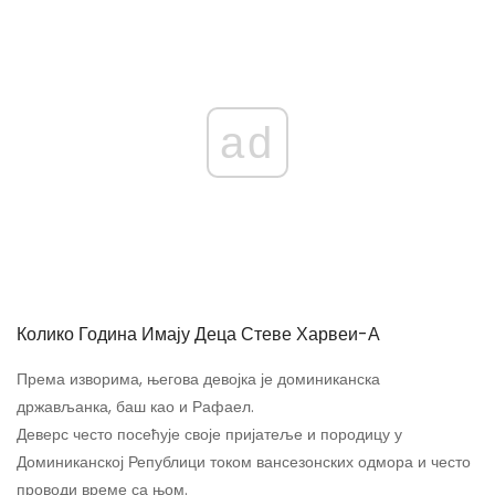
ad
Колико Година Имају Деца Стеве Харвеи-А
Према изворима, његова девојка је доминиканска
држављанка, баш као и Рафаел.
Деверс често посећује своје пријатеље и породицу у
Доминиканској Републици током вансезонских одмора и често
проводи време са њом.