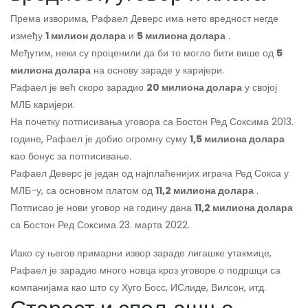
Према изворима, Рафаел Деверс има нето вредност негде
између
1 милион долара
и
5 милиона долара
.
Међутим, неки су проценили да би то могло бити више од
5
милиона долара
на основу зараде у каријери.
Рафаел је већ скоро зарадио
20 милиона долара
у својој
МЛБ каријери.
На почетку потписивања уговора са Бостон Ред Соксима 2013.
године, Рафаел је добио огромну суму
1,5 милиона долара
као бонус за потписивање.
Рафаел Деверс је један од најплаћенијих играча Ред Сокса у
МЛБ-у, са основном платом од
11,2 милиона долара
.
Потписао је нови уговор на годину дана
11,2 милиона долара
са Бостон Ред Соксима 23. марта 2022.
Иако су његов примарни извор зараде лигашке утакмице,
Рафаел је зарадио много новца кроз уговоре о подршци са
компанијама као што су Хуго Босс, ИСлиде, Вилсон, итд.