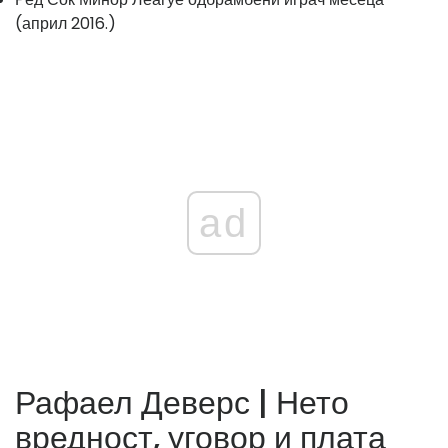
(април 2016.)
ad
Рафаел Деверс | Нето
вредност, уговор и плата