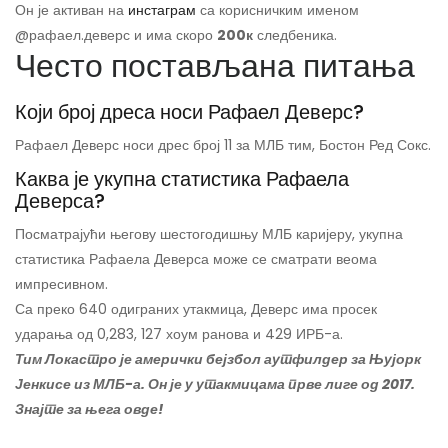
Он је активан на
инстаграм
са корисничким именом
@рафаел.деверс и има скоро
200к
следбеника.
Често постављана питања
Који број дреса носи Рафаел Деверс?
Рафаел Деверс носи дрес број 11 за МЛБ тим, Бостон Ред Сокс.
Каква је укупна статистика Рафаела
Деверса?
Посматрајући његову шестогодишњу МЛБ каријеру, укупна
статистика Рафаела Деверса може се сматрати веома
импресивном.
Са преко 640 одиграних утакмица, Деверс има просек
ударања од 0,283, 127 хоум ранова и 429 ИРБ-а.
Тим Локастро је амерички бејзбол аутфилдер за Њујорк
Јенкисе из МЛБ-а. Он је у утакмицама прве лиге од 2017.
Знајте за њега овде!