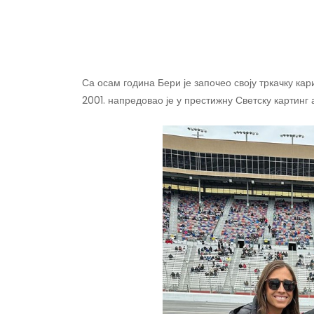
Са осам година Бери је започео своју тркачку кар
2001. напредовао је у престижну Светску картинг