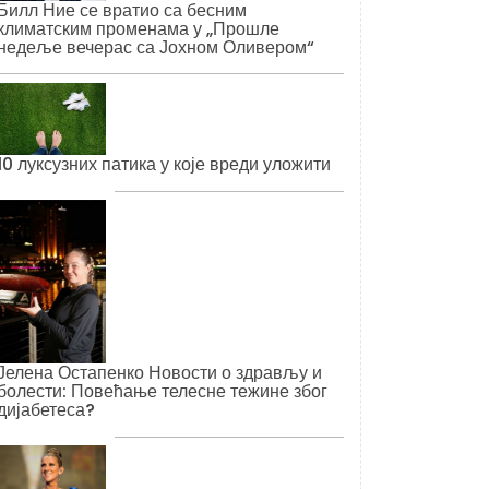
Билл Ние се вратио са бесним
климатским променама у „Прошле
недеље вечерас са Јохном Оливером“
10 луксузних патика у које вреди уложити
Јелена Остапенко Новости о здрављу и
болести: Повећање телесне тежине због
дијабетеса?