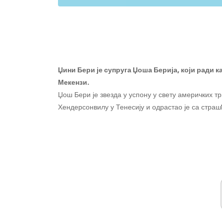
Џини Бери је супруга Џоша Берија, који ради к
Мекензи.
Џош Бери је звезда у успону у свету америчких тр
Хендерсонвилу у Тенесију и одрастао је са страш