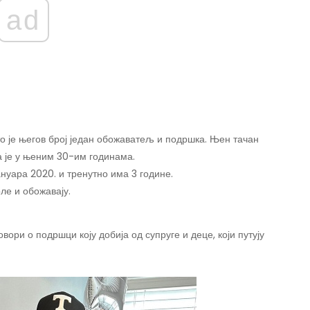
ad
о је његов број један обожаватељ и подршка. Њен тачан
а је у њеним 30-им годинама.
ануара 2020. и тренутно има 3 године.
ле и обожавају.
вори о подршци коју добија од супруге и деце, који путују