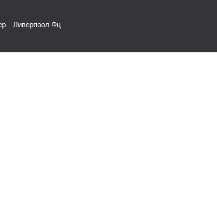
ер
Ливерпоол Фц