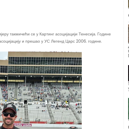
ијеру такмичећи се у Картинг асоцијацији Тенесија. Године
 асоцијацију и прешао у УС Легенд Царс 2006. године.