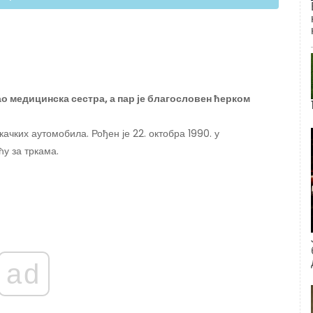
ао медицинска сестра, а пар је благословен ћерком
качких аутомобила. Рођен је 22. октобра 1990. у
ћу за тркама.
ad