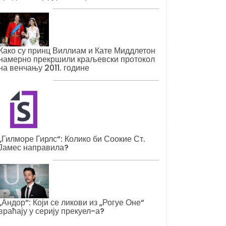
Како су принц Виллиам и Кате Миддлетон
намерно прекршили краљевски протокол
на венчању 2011. године
„Гилморе Гирлс“: Колико би Соокие Ст.
Јамес направила?
„Андор“: Који се ликови из „Рогуе Оне“
враћају у серију прекуел-а?