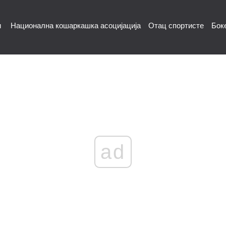
и
Национална кошаркашка асоцијација
Отац спортисте
Бок
ad