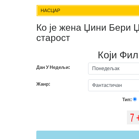
НАСЦАР
Ко је жена Џини Бери 
старост
Који Фи
Дан У Недељи:
Жанр:
Тип: