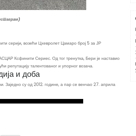
Инстаграм)
ити серији, возећи Цхевролет Цамаро број 5 за ЈР
НАСЦАР Ксфинити Сериес. Од тог тренутка, Бери је наставио
ћи репутацију талентованог и упорног возача.
ија и доба
 Заједно су од 2012. године, а пар се венчао 27. априла