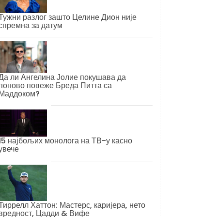
Тужни разлог зашто Целине Дион није
спремна за датум
Да ли Ангелина Јолие покушава да
поново повеже Бреда Питта са
Маддоком?
15 најбољих монолога на ТВ-у касно
увече
Тиррелл Хаттон: Мастерс, каријера, нето
вредност, Цадди & Вифе