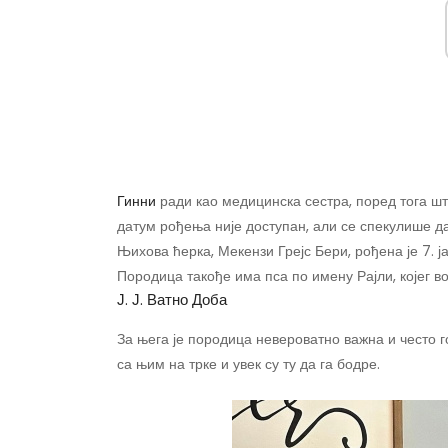
Гинни
ради као медицинска сестра, поред тога шт
датум рођења није доступан, али се спекулише д
Њихова ћерка, Мекензи Грејс Бери, рођена је 7. ј
Породица такође има пса по имену Рајли, којег во
Ј. Ј. Ватно Доба
За њега је породица невероватно важна и често го
са њим на трке и увек су ту да га бодре.