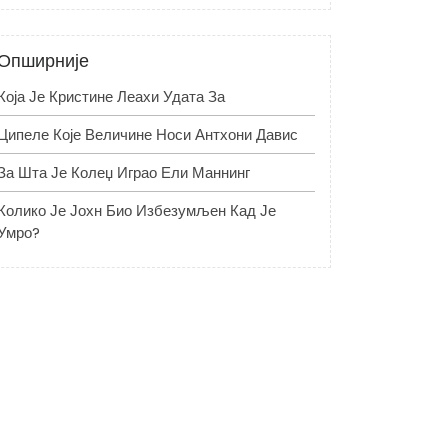
Опширније
Која Је Кристине Леахи Удата За
Ципеле Које Величине Носи Антхони Давис
За Шта Је Колеџ Играо Ели Маннинг
Колико Је Јохн Био Избезумљен Кад Је
Умро?