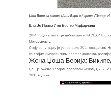
Џош Бери са женом Џини Бери и ћерком (Извор: 
Шта Је Право Име Боогер Мцфарланд
2014. године, возач је дебитовао у НАСЦАР Ксфин
Моторспортс.
Своју репутацију је успоставио 2021. освајањем 
са својим импресивним перформансама, развијају
Жена Џоша Берија: Википед
Џош је ожењен својом прелепом женом, Џини Бери.
2018. године.