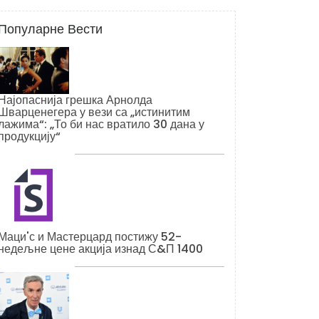
Популарне Вести
Најопаснија грешка Арнолда
Шварценегера у вези са „истинитим
лажима“: „То би нас вратило 30 дана у
продукцију“
Маци'с и Мастерцард постижу 52-
недељне цене акција изнад С&П 1400