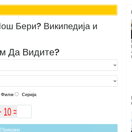
Џош Бери? Википедија и
лм Да Видите?
Филм
Серија
Прикажи