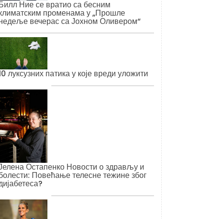
Билл Ние се вратио са бесним
климатским променама у „Прошле
недеље вечерас са Јохном Оливером“
10 луксузних патика у које вреди уложити
Јелена Остапенко Новости о здрављу и
болести: Повећање телесне тежине због
дијабетеса?