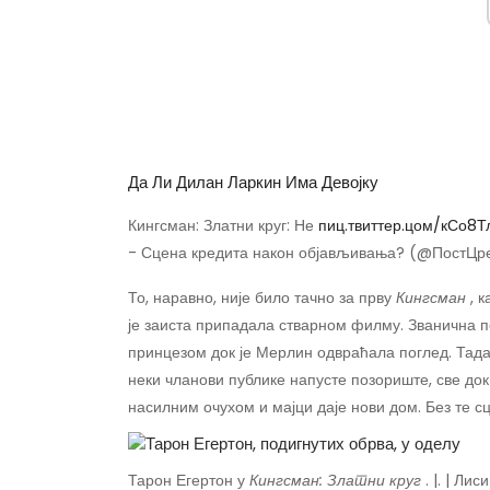
Да Ли Дилан Ларкин Има Девојку
Кингсман: Златни круг: Не
пиц.твиттер.цом/кСо8Т
- Сцена кредита након објављивања? (@ПостЦ
То, наравно, није било тачно за прву
Кингсман
, 
је заиста припадала стварном филму. Званична п
принцезом док је Мерлин одвраћала поглед. Тада
неки чланови публике напусте позориште, све док 
насилним очухом и мајци даје нови дом. Без те с
Тарон Егертон у
Кингсман: Златни круг
. |. | Лис