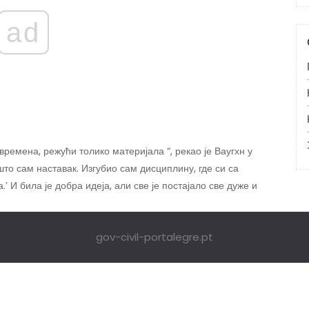
ad
емена, режући толико материјала “, рекао је Ваугхн у
што сам наставак. Изгубио сам дисциплину, где си са
.’ И била је добра идеја, али све је постајало све дуже и
gov-civil-portalegre.pt