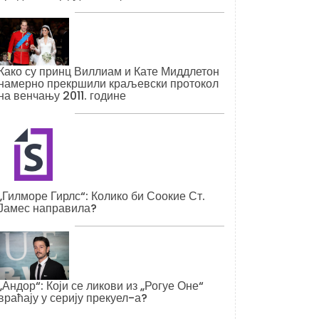
Како су принц Виллиам и Кате Миддлетон
намерно прекршили краљевски протокол
на венчању 2011. године
„Гилморе Гирлс“: Колико би Соокие Ст.
Јамес направила?
„Андор“: Који се ликови из „Рогуе Оне“
враћају у серију прекуел-а?