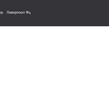
ер
Ливерпоол Фц