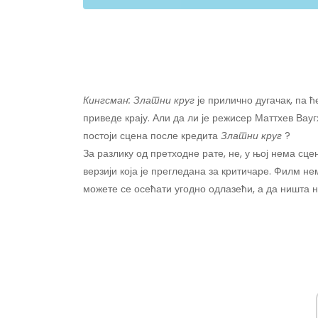
Кингсман: Златни круг
је прилично дугачак, па 
приведе крају. Али да ли је режисер Маттхев Вау
постоји сцена после кредита
Златни круг
?
За разлику од претходне рате, не, у њој нема сц
верзији која је прегледана за критичаре. Филм н
можете се осећати угодно одлазећи, а да ништа н