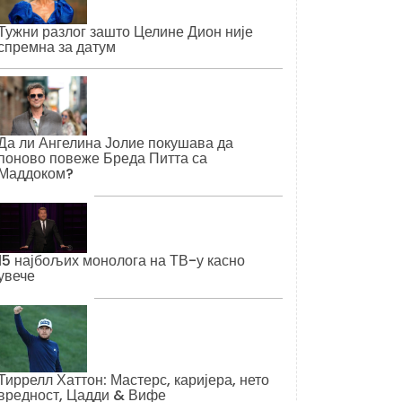
Тужни разлог зашто Целине Дион није
спремна за датум
Да ли Ангелина Јолие покушава да
поново повеже Бреда Питта са
Маддоком?
15 најбољих монолога на ТВ-у касно
увече
Тиррелл Хаттон: Мастерс, каријера, нето
вредност, Цадди & Вифе