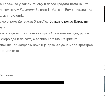
иче налази се у самом филму и после кредита нема ништа
еловом стилу
Кингсман 3
, иако је Маттхев Ваугхн изјавио да
а уму трилогија.
смо о томе
Кингсман 3
такође,'
Ваугхн је рекао Вариетиу
.
уги.'
аугхн није ништа ставио на крају
Кингсман
заслуге, јер се
 скоро два и по сата, а већина негативних критика
спакованог. Заправо, Ваугхн је признао да је мало претерао
 четири сата.
 20. века