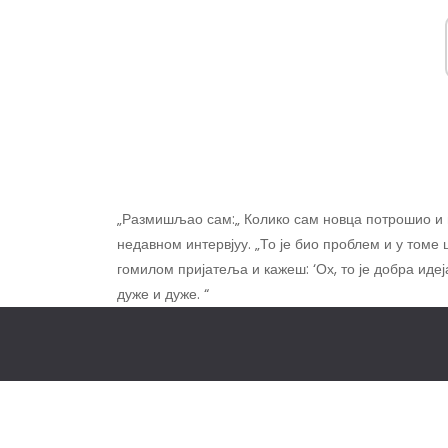
„Размишљао сам:„ Колико сам новца потрошио и вр
недавном интервјуу. „То је био проблем и у томе 
гомилом пријатеља и кажеш: ‘Ох, то је добра идеја
дуже и дуже. “