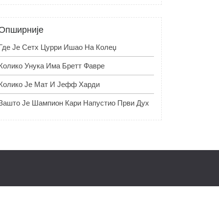
Опширније
Где Је Сетх Цурри Ишао На Колеџ
Колико Унука Има Бретт Фавре
Колико Је Мат И Јефф Харди
Зашто Је Шампион Кари Напустио Први Дух