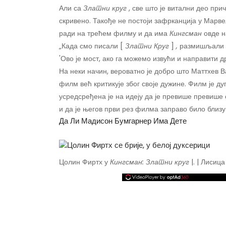
Али са
Златни круг
, све што је витални део пр
скривено. Такође не постоји зафрканција у Марв
ради на трећем филму и да има
Кингсман
овде н
„Када смо писали [
Златни
Круг
]
,
размишљали 
'Ово је мост, ако га можемо извући и направити др
На неки начин, вероватно је добро што Маттхев В
филм већ критикује због своје дужине. Филм је дуг
усредсређена је на идеју да је превише превише 
и да је његов први рез филма заправо било близу
Да Ли Мадисон Бумгарнер Има Дете
Цолин Фиртх у
Кингсман: Златни круг
|. | Лисица