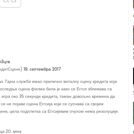
л3цтв
редитСцене)
19. септембра 2017
као
Тајна служба
имао прилично виталну сцену кредита која
оследња сцена филма била је како се Еггси зближава са
 игра око 35 секунди кредита, таман довољно времена да
се не појави сцена Еггсија који се суочава са својим
цене, цела подплетка са Еггсијевим очухом нема резолуције.
ица 20. века