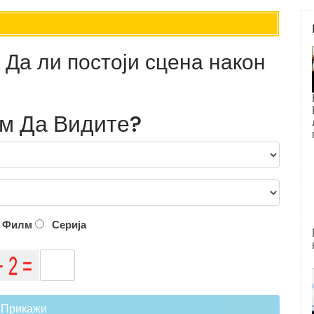
: Да ли постоји сцена након
лм Да Видите?
Филм
Серија
Прикажи