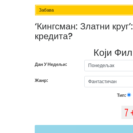
Забава
‘Кингсман: Златни круг’
кредита?
Који Фи
Дан У Недељи:
Жанр:
Тип: