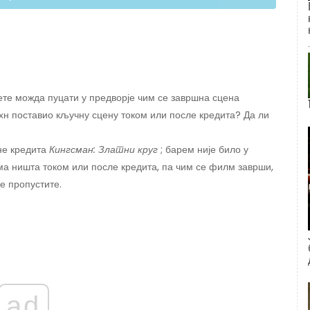
ћете можда пуцати у предворје чим се завршна сцена
гхн поставио кључну сцену током или после кредита? Да ли
ене кредита
Кингсман: Златни круг
; барем није било у
ема ништа током или после кредита, па чим се филм заврши,
е пропустите.
ad