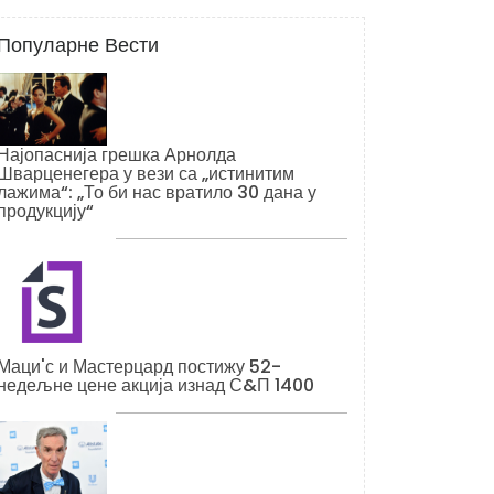
Популарне Вести
Најопаснија грешка Арнолда
Шварценегера у вези са „истинитим
лажима“: „То би нас вратило 30 дана у
продукцију“
Маци'с и Мастерцард постижу 52-
недељне цене акција изнад С&П 1400