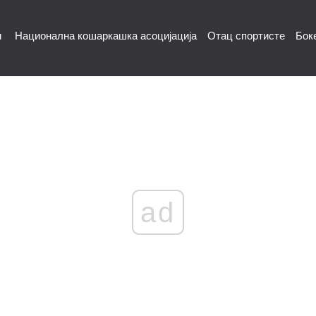
и
Национална кошаркашка асоцијација
Отац спортисте
Бок
ad