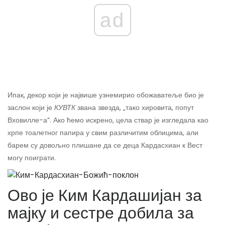
ad
Ипак, декор који је највише узнемирио обожаватеље био је
заслон који је
КУВТК
звана звезда, „тако хировита, попут
Вховилле-а“. Ако ћемо искрено, цела ствар је изгледала као
хрпе тоалетног папира у свим различитим облицима, али
барем су довољно плишане да се деца Кардасхиан к Вест
могу поиграти.
Ово је Ким Кардашијан за
мајку и сестре добила за