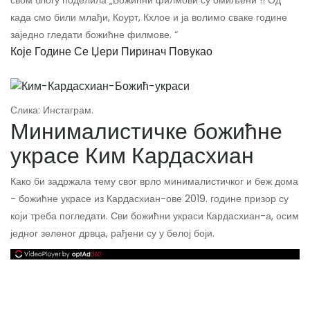
свом блогу поделила „Божићни филмови су омиљени !! Од
када смо били млађи, Коурт, Кхлое и ја волимо сваке године
заједно гледати божићне филмове. “
Које Године Се Џери Пиринач Повукао
Слика: Инстаграм.
Минималистичке божићне
украсе Ким Кардасхиан
Како би задржала тему свог врло минималистичког и беж дома
- божићне украсе из Кардасхиан-ове 2019. године призор су
који треба погледати. Сви божићни украси Кардасхиан-а, осим
једног зеленог дрвца, рађени су у белој боји.