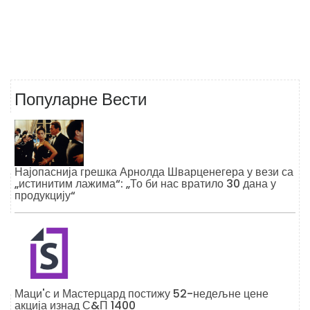
Популарне Вести
Најопаснија грешка Арнолда Шварценегера у вези са
„истинитим лажима“: „То би нас вратило 30 дана у
продукцију“
Маци'с и Мастерцард постижу 52-недељне цене
акција изнад С&П 1400