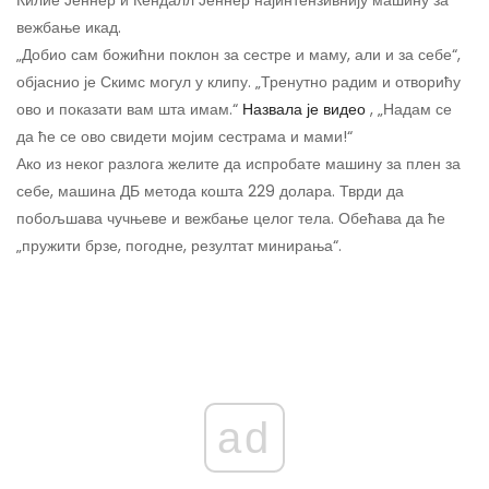
Килие Јеннер и Кендалл Јеннер најинтензивнију машину за
вежбање икад.
„Добио сам божићни поклон за сестре и маму, али и за себе“,
објаснио је Скимс могул у клипу. „Тренутно радим и отворићу
ово и показати вам шта имам.“
Назвала је видео
, „Надам се
да ће се ово свидети мојим сестрама и мами!“
Ако из неког разлога желите да испробате машину за плен за
себе, машина ДБ метода кошта 229 долара. Тврди да
побољшава чучњеве и вежбање целог тела. Обећава да ће
„пружити брзе, погодне, резултат минирања“.
ad