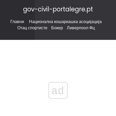
gov-civil-portalegre.pt
Главни
Национална кошаркашка асоцијација
Отац спортисте
Бокер
Ливерпоол Фц
ad