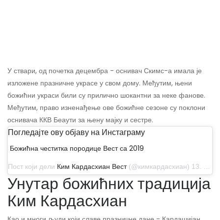
У ствари, од почетка децембра - оснивач Скимс-а имала је
изложене празничне украсе у свом дому. Међутим, њени
божићни украси били су прилично шокантни за неке фанове.
Међутим, право изненађење ове божићне сезоне су поклони
оснивача ККВ Беаути за њену мајку и сестре.
Погледајте ову објаву на Инстаграму
Божићна честитка породице Вест са 2019
Пост који дели
Ким Кардасхиан Вест
(@кимкардасхиан) 13. децембра 2019. у 08:18 ПСТ
Унутар божићних традиција
Ким Кардасхиан
Као и многи људи који славе празничне дане - Кардашијан