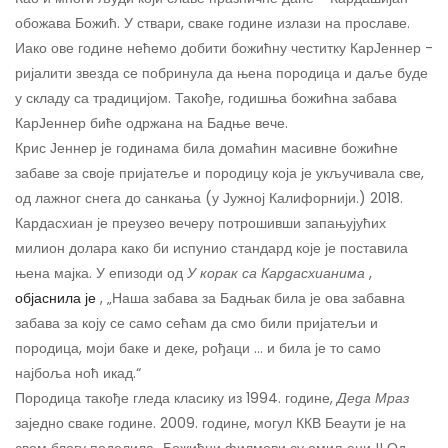
обожава Божић. У ствари, сваке године излази на прославе.
Иако ове године нећемо добити божићну честитку КарЈеннер -
ријалити звезда се побринула да њена породица и даље буде
у складу са традицијом. Такође, годишња божићна забава
КарЈеннер биће одржана на Бадње вече.
Крис Јеннер је годинама била домаћин масивне божићне
забаве за своје пријатеље и породицу која је укључивала све,
од лажног снега до санкања (у Јужној Калифорнији.) 2018.
Кардасхиан је преузео вечеру потрошивши запањујућих
милион долара како би испунио стандард које је поставила
њена мајка. У епизоди од
У корак са Кардасхианима
,
објаснила је
, „Наша забава за Бадњак била је ова забавна
забава за коју се само сећам да смо били пријатељи и
породица, моји баке и деке, рођаци ... и била је то само
најбоља ноћ икад.“
Породица такође гледа класику из 1994. године,
Деда Мраз
заједно сваке године. 2009. године, могул ККВ Беаути је на