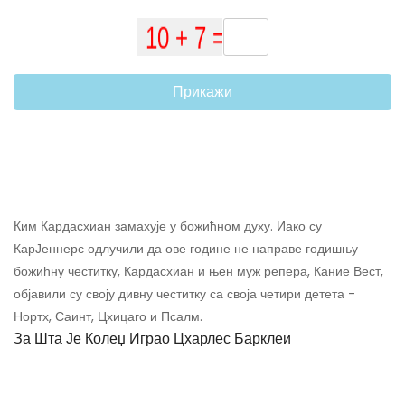
Прикажи
Ким Кардасхиан замахује у божићном духу. Иако су
КарЈеннерс одлучили да ове године не направе годишњу
божићну честитку, Кардасхиан и њен муж репера, Кание Вест,
објавили су своју дивну честитку са своја четири детета -
Нортх, Саинт, Цхицаго и Псалм.
За Шта Је Колеџ Играо Цхарлес Барклеи