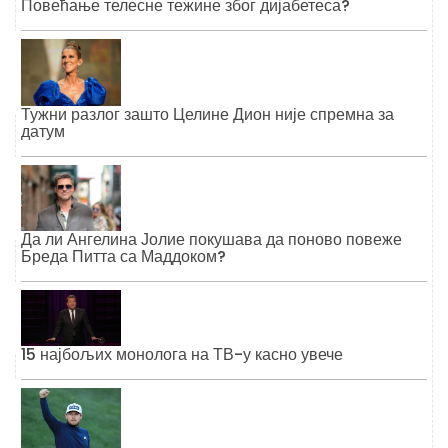
Повећање телесне тежине због дијабетеса?
Тужни разлог зашто Целине Дион није спремна за
датум
Да ли Ангелина Јолие покушава да поново повеже
Бреда Питта са Маддоком?
15 најбољих монолога на ТВ-у касно увече