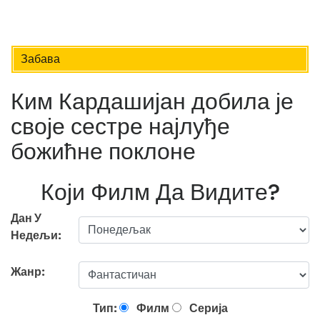
Забава
Ким Кардашијан добила је
своје сестре најлуђе
божићне поклоне
Који Филм Да Видите?
Дан У
Недељи:
Жанр:
Тип:
Филм
Серија