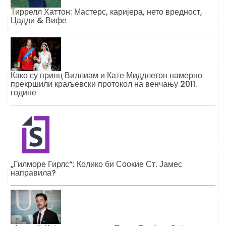
Тиррелл Хаттон: Мастерс, каријера, нето вредност,
Цадди & Вифе
Како су принц Виллиам и Кате Миддлетон намерно
прекршили краљевски протокол на венчању 2011.
године
„Гилморе Гирлс“: Колико би Соокие Ст. Јамес
направила?