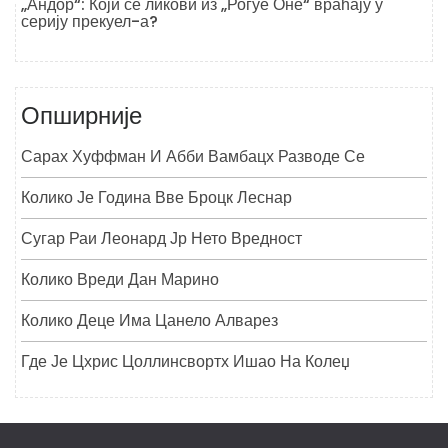
„Андор“: Који се ликови из „Рогуе Оне“ враћају у
серију прекуел-а?
Опширније
Сарах Хуффман И Абби Вамбацх Разводе Се
Колико Је Година Вве Броцк Леснар
Сугар Раи Леонард Јр Нето Вредност
Колико Вреди Дан Марино
Колико Деце Има Цанело Алварез
Где Је Цхрис Цоллинсвортх Ишао На Колеџ