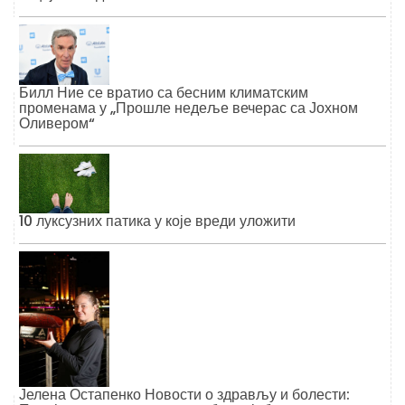
Билл Ние се вратио са бесним климатским
променама у „Прошле недеље вечерас са Јохном
Оливером“
10 луксузних патика у које вреди уложити
Јелена Остапенко Новости о здрављу и болести: