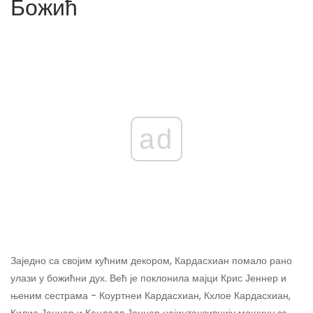
Божић
ad
Заједно са својим кућним декором, Кардасхиан помало рано
улази у божићни дух. Већ је поклонила мајци Крис Јеннер и
њеним сестрама - Коуртнеи Кардасхиан, Кхлое Кардасхиан,