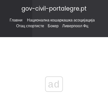
gov-civil-portalegre.pt
Главни
Национална кошаркашка асоцијација
Отац спортисте
Бокер
Ливерпоол Фц
ad