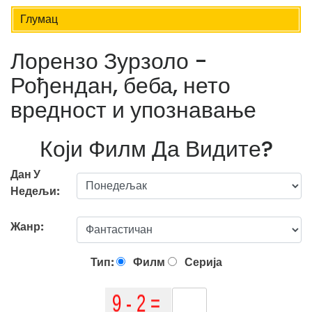
Глумац
Лорензо Зурзоло -
Рођендан, беба, нето
вредност и упознавање
Који Филм Да Видите?
Дан У
Недељи:
Жанр:
Тип:
Филм
Серија