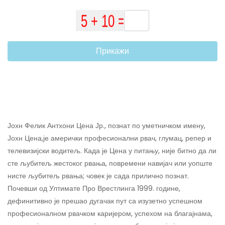
Прикажи
Јохн Фелик Антхони Цена Јр., познат по уметничком имену,
Јохн Цена,
је амерички професионални рвач, глумац, репер и
телевизијски водитељ. Када је Цена у питању, није битно да ли
сте љубитељ жестоког рвања, повремени навијач или уопште
нисте љубитељ рвања; човек је сада прилично познат.
Почевши од Ултимате Про Врестлинга 1999. године,
дефинитивно је прешао дугачак пут са изузетно успешном
професионалном рвачком каријером, успехом на благајнама,