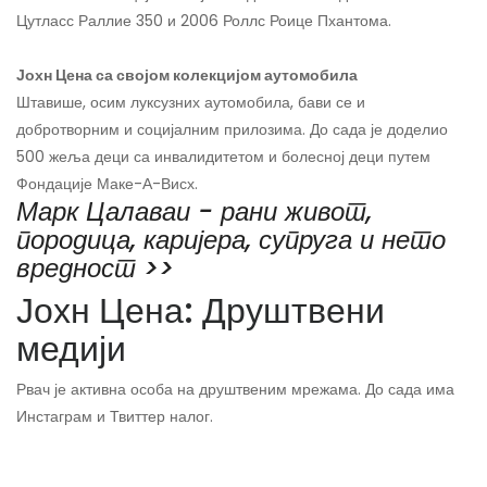
Цутласс Раллие 350 и 2006 Роллс Роице Пхантома.
Јохн Цена са својом колекцијом аутомобила
Штавише, осим луксузних аутомобила, бави се и
добротворним и социјалним прилозима. До сада је доделио
500 жеља деци са инвалидитетом и болесној деци путем
Фондације Маке-А-Висх.
Марк Цалаваи - рани живот,
породица, каријера, супруга и нето
вредност >>
Јохн Цена: Друштвени
медији
Рвач је активна особа на друштвеним мрежама. До сада има
Инстаграм и Твиттер налог.