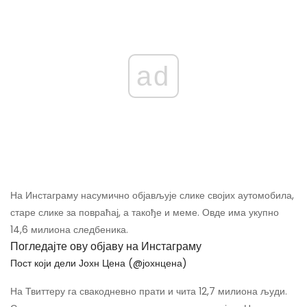
ad
На Инстаграму насумично објављује слике својих аутомобила,
старе слике за повраћај, а такође и меме. Овде има укупно
14,6 милиона следбеника.
Погледајте ову објаву на Инстаграму
Пост који дели Јохн Цена (@јохнцена)
На Твиттеру га свакодневно прати и чита 12,7 милиона људи.