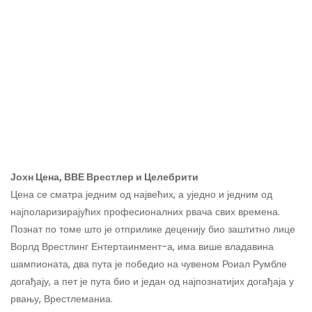
Јохн Цена, ВВЕ Врестлер и Целебрити
Цена се сматра једним од највећих, а уједно и једним од
најполаризирајућих професионалних рвача свих времена.
Познат по томе што је отприлике деценију био заштитно лице
Ворлд Врестлинг Ентертаинмент-а, има више владавина
шампионата, два пута је победио на чувеном Роиал Румбле
догађају, а пет је пута био и један од најпознатијих догађаја у
рвању, Врестлеманиа.