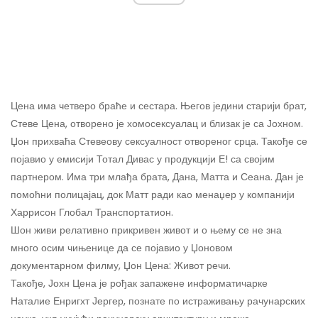
Цена има четверо браће и сестара. Његов једини старији брат,
Стеве Цена, отворено је хомосексуалац ​​и близак је са Јохном.
Џон прихваћа Стевеову сексуалност отвореног срца. Такође се
појавио у емисији Тотал Дивас у продукцији Е! са својим
партнером. Има три млађа брата, Дана, Матта и Сеана. Дан је
помоћни полицајац, док Матт ради као менаџер у компанији
Харрисон Глобал Транспортатион.
Шон живи релативно прикривен живот и о њему се не зна
много осим чињенице да се појавио у Џоновом
документарном филму, Џон Цена: Живот речи.
Такође, Јохн Цена је рођак запажене информатичарке
Наталие Енригхт Јергер, познате по истраживању рачунарских