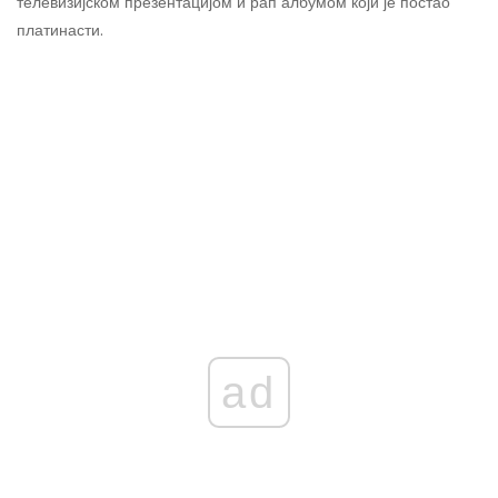
телевизијском презентацијом и рап албумом који је постао
платинасти.
ad