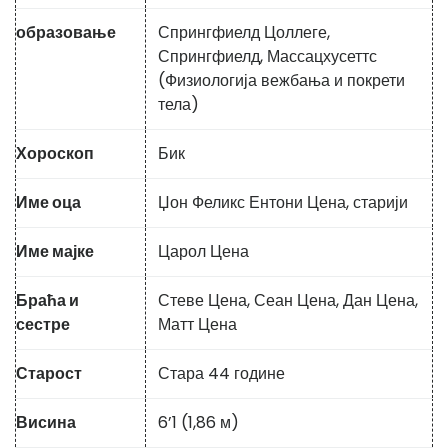
образовање
Спрингфиелд Цоллеге,
Спрингфиелд, Массацхусеттс
(Физиологија вежбања и покрети
тела)
Хороскоп
Бик
Име оца
Џон Феликс Ентони Цена, старији
Име мајке
Царол Цена
Браћа и
Стеве Цена, Сеан Цена, Дан Цена,
сестре
Матт Цена
Старост
Стара 44 године
Висина
6’1 (1,86 м)