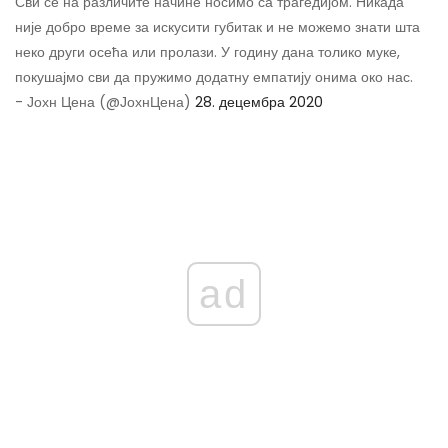
Сви се на различите начине носимо са трагедијом. Никада
није добро време за искусити губитак и не можемо знати шта
неко други осећа или пролази. У годину дана толико муке,
покушајмо сви да пружимо додатну емпатију онима око нас.
- Јохн Цена (@ЈохнЦена)
28. децембра 2020
ad