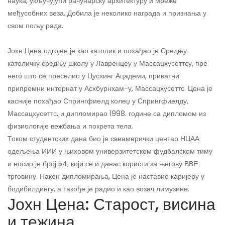
наука, укључујући рачунарску архитектуру и мреже
међусобних веза. Добила је неколико награда и признања у
свом пољу рада.
Јохн Цена одгојен је као католик и похађао је Средњу
католичку средњу школу у Лавренцеу у Массацхусеттсу, пре
него што се преселио у Цусхинг Ацадеми, приватни
припремни интернат у Асхбурнхам-у, Массацхусеттс. Цена је
касније похађао Спрингфиелд колеџ у Спрингфиелду,
Массацхусеттс, и дипломирао 1998. године са дипломом из
физиологије вежбања и покрета тела.
Током студентских дана био је свеамерички центар НЦАА
одељења ИИИ у њиховом универзитетском фудбалском тиму
и носио је број 54, који се и данас користи за његову ВВЕ
трговину. Након дипломирања, Цена је наставио каријеру у
бодибилдингу, а такође је радио и као возач лимузине.
Јохн Цена: Старост, висина
и тежина