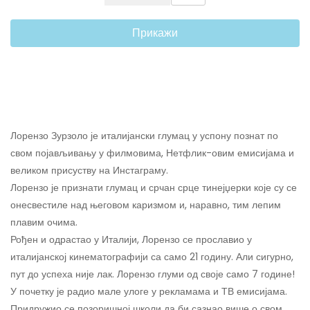
Прикажи
Лорензо Зурзоло је италијански глумац у успону познат по
свом појављивању у филмовима, Нетфлик-овим емисијама и
великом присуству на Инстаграму.
Лорензо је признати глумац и срчан срце тинејџерки које су се
онесвестиле над његовом каризмом и, наравно, тим лепим
плавим очима.
Рођен и одрастао у Италији, Лорензо се прославио у
италијанској кинематографији са само 21 годину. Али сигурно,
пут до успеха није лак. Лорензо глуми од своје само 7 године!
У почетку је радио мале улоге у рекламама и ТВ емисијама.
Придружио се позоришној школи да би сазнао више о свом