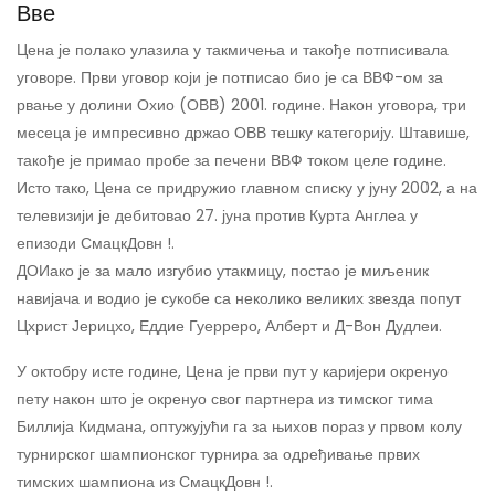
Вве
Цена је полако улазила у такмичења и такође потписивала
уговоре. Први уговор који је потписао био је са ВВФ-ом за
рвање у долини Охио (ОВВ) 2001. године. Након уговора, три
месеца је импресивно држао ОВВ тешку категорију. Штавише,
такође је примао пробе за печени ВВФ током целе године.
Исто тако, Цена се придружио главном списку у јуну 2002, а на
телевизији је дебитовао 27. јуна против Курта Англеа у
епизоди СмацкДовн !.
ДО
Иако је за мало изгубио утакмицу, постао је миљеник
навијача и водио је сукобе са неколико великих звезда попут
Цхрист Јерицхо, Еддие Гуерреро, Алберт и Д-Вон Дудлеи.
У октобру исте године, Цена је први пут у каријери окренуо
пету након што је окренуо свог партнера из тимског тима
Биллија Кидмана, оптужујући га за њихов пораз у првом колу
турнирског шампионског турнира за одређивање првих
тимских шампиона из СмацкДовн !.