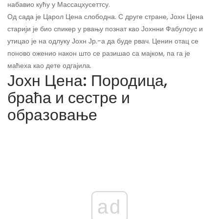
набавио кућу у Массацхусеттсу.
Од сада је Царол Цена слободна. С друге стране, Јохн Цена
старији је био спикер у рвању познат као Јохнни Фабулоус и
утицао је на одлуку Јохн Јр.-а да буде рвач. Ценин отац се
поново оженио након што се разишао са мајком, па га је
маћеха као дете одгајила.
Јохн Цена: Породица,
браћа и сестре и
образовање
ad