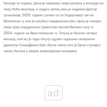
Касније те године, Цена је приказао своје репање у епизоди на
тему Ноћи вештица, а недуго затим узео је надимак Доктор
туганомије. 2003. године суочио се са Ундертакер-ом на
Венгеанце-у, али је изгубио појединачни меч. Цена је освојио
своје прво појединачно првенство против Великог шоу-а
2004. године на Врестлеманиа-и. Титулу је бранио четири
месеца, али му је тада титулу одузео тадашњи генерални
директор СмацкДовна Курт Англе након што је Цена случајно
напао Англеа у својим инвалидским колицима.
ad