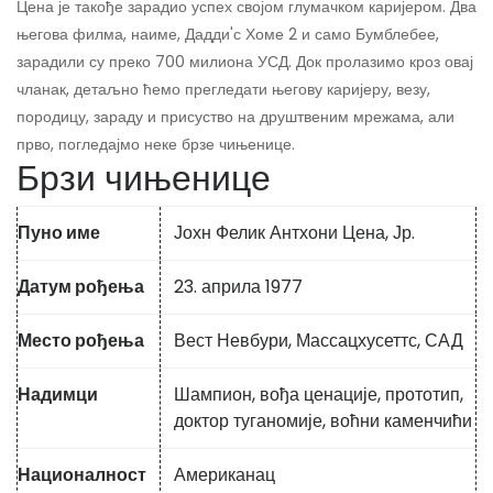
Цена је такође зарадио успех својом глумачком каријером. Два
његова филма, наиме, Дадди'с Хоме 2 и само Бумблебее,
зарадили су преко 700 милиона УСД. Док пролазимо кроз овај
чланак, детаљно ћемо прегледати његову каријеру, везу,
породицу, зараду и присуство на друштвеним мрежама, али
прво, погледајмо неке брзе чињенице.
Брзи чињенице
Пуно име
Јохн Фелик Антхони Цена, Јр.
Датум рођења
23. априла 1977
Место рођења
Вест Невбури, Массацхусеттс, САД
Надимци
Шампион, вођа ценације, прототип,
доктор туганомије, воћни каменчићи
Националност
Американац