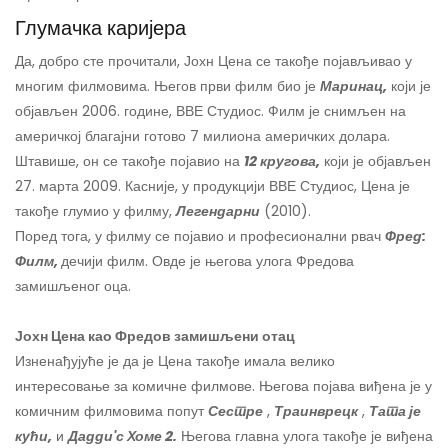
Глумачка каријера
Да, добро сте прочитали, Јохн Цена се такође појављивао у
многим филмовима. Његов први филм био је
Маринац,
који је
објављен 2006. године, ВВЕ Студиос. Филм је снимљен на
америчкој благајни готово 7 милиона америчких долара.
Штавише, он се такође појавио на
12 кругова,
који је објављен
27. марта 2009. Касније, у продукцији ВВЕ Студиос, Цена је
такође глумио у филму,
Легендарни
(2010).
Поред тога, у филму се појавио и професионални рвач
Фред:
Филм,
дечији филм. Овде је његова улога Фредова
замишљеног оца.
Јохн Цена као Фредов замишљени отац
Изненађујуће је да је Цена такође имала велико
интересовање за комичне филмове. Његова појава виђена је у
комичним филмовима попут
Сестре
,
Траинврецк
,
Тата је
кући,
и
Дадди'с Хоме 2.
Његова главна улога такође је виђена