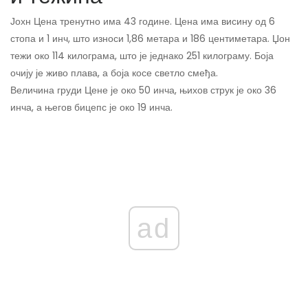
Јохн Цена тренутно има 43 године. Цена има висину од 6
стопа и 1 инч, што износи 1,86 метара и 186 центиметара. Џон
тежи око 114 килограма, што је једнако 251 килограму. Боја
очију је живо плава, а боја косе светло смеђа.
Величина груди Цене је око 50 инча, њихов струк је око 36
инча, а његов бицепс је око 19 инча.
ad