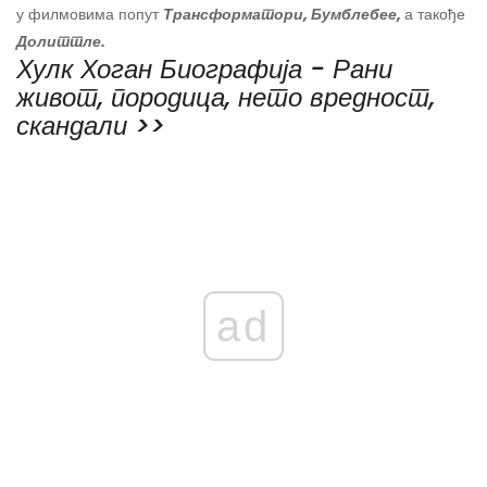
у филмовима попут
Трансформатори,
Бумблебее,
а такође
Долиттле.
Хулк Хоган Биографија - Рани
живот, породица, нето вредност,
скандали >>
ad