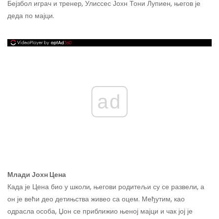
Бејзбол играч и тренер, Улиссес Јохн Тони Лупиен, његов је
деда по мајци.
ad
Млади Јохн Цена
Када је Цена био у школи, његови родитељи су се развели, а
он је већи део детињства живео са оцем. Међутим, као
одрасла особа, Џон се приближио њеној мајци и чак јој је