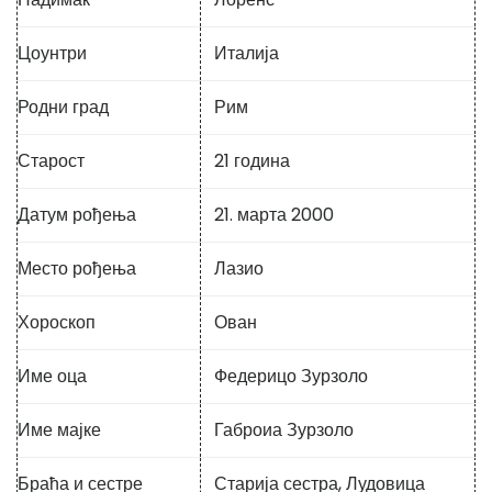
Цоунтри
Италија
Родни град
Рим
Старост
21 година
Датум рођења
21. марта 2000
Место рођења
Лазио
Хороскоп
Ован
Име оца
Федерицо Зурзоло
Име мајке
Габроиа Зурзоло
Браћа и сестре
Старија сестра, Лудовица