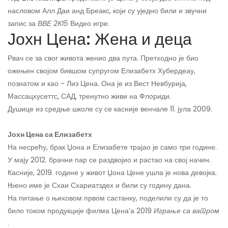
насловом Алл Даи анд Бреакс, који су уједно били и звучни
запис за
ВВЕ 2К15
Видео игре.
Јохн Цена: Жена и деца
Рвач се за свог живота женио два пута. Претходно је био
ожењен својом бившом супругом Елизабетх Хубердеау,
познатом и као - Лиз Цена. Она је из Вест Невбурија,
Массацхусеттс, САД, тренутно живи на Флориди.
Душице из средње школе су се касније венчале 11. јула 2009.
Јохн Цена са Елизабетх
На несрећу, брак Џона и Елизабете трајао је само три године.
У мају 2012. брачни пар се раздвојио и растао на свој начин.
Касније, 2019. године у живот Џона Цене ушла је нова девојка.
Њено име је Схаи Схариатздех и били су годину дана.
На питање о њиховом првом састанку, поделили су да је то
било током продукције филма Цена’а 2019
Играње са ватром
.