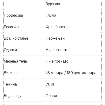
Зурзоло
Професија
Глума
Религија
Хришћанство
Брачно стање
Неожењен
Односи
Није познато
Мерења тела
Није познато
Висина
1,8 метара / 180 центиметара
Тежина
70 кг
Боја очију
Плави