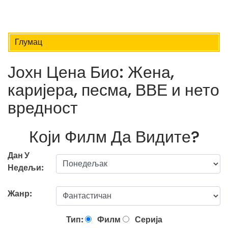
Глумац
Јохн Цена Био: Жена,
каријера, песма, ВВЕ и нето
вредност
Који Филм Да Видите?
Дан У
Недељи:
Жанр:
Тип:
Филм
Серија