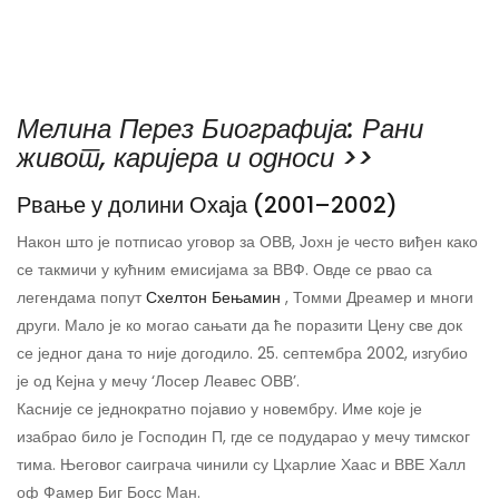
Мелина Перез Биографија: Рани
живот, каријера и односи >>
Рвање у долини Охаја (2001–2002)
Након што је потписао уговор за ОВВ, Јохн је често виђен како
се такмичи у кућним емисијама за ВВФ. Овде се рвао са
легендама попут
Схелтон Бењамин
, Томми Дреамер и многи
други. Мало је ко могао сањати да ће поразити Цену све док
се једног дана то није догодило. 25. септембра 2002, изгубио
је од Кејна у мечу ‘Лосер Леавес ОВВ’.
Касније се једнократно појавио у новембру. Име које је
изабрао било је Господин П, где се подударао у мечу тимског
тима. Његовог саиграча чинили су Цхарлие Хаас и ВВЕ Халл
оф Фамер Биг Босс Ман.