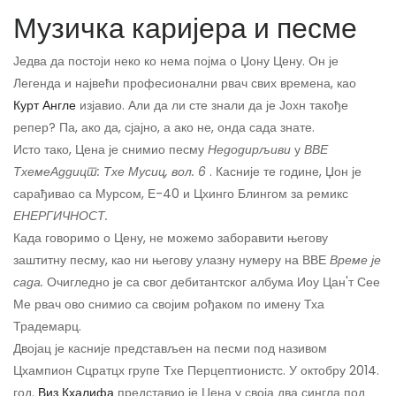
Музичка каријера и песме
Једва да постоји неко ко нема појма о Џону Цену. Он је
Легенда и највећи професионални рвач свих времена, као
Курт Англе
изјавио. Али да ли сте знали да је Јохн такође
репер? Па, ако да, сјајно, а ако не, онда сада знате.
Исто тако, Цена је снимио песму
Недодирљиви
у
ВВЕ
ТхемеАддицт: Тхе Мусиц, вол. 6
. Касније те године, Џон је
сарађивао са Мурсом, Е-40 и Цхинго Блингом за ремикс
ЕНЕРГИЧНОСТ.
Када говоримо о Цену, не можемо заборавити његову
заштитну песму, као ни његову улазну нумеру на ВВЕ
Време је
сада.
Очигледно је са свог дебитантског албума Иоу Цан'т Сее
Ме рвач ово снимио са својим рођаком по имену Тха
Традемарц.
Двојац је касније представљен на песми под називом
Цхампион Сцратцх групе Тхе Перцептионистс. У октобру 2014.
год.
Виз Кхалифа
представио је Цена у своја два сингла под