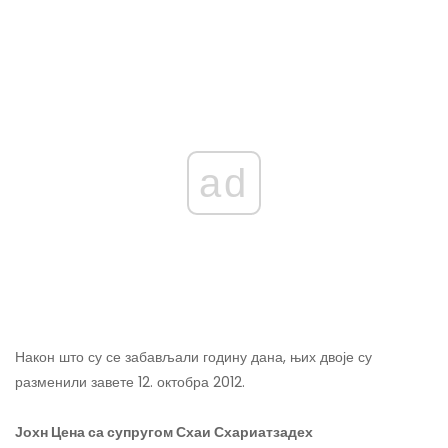
ad
Након што су се забављали годину дана, њих двоје су
разменили завете 12. октобра 2012.
Јохн Цена са супругом Схаи Схариатзадех