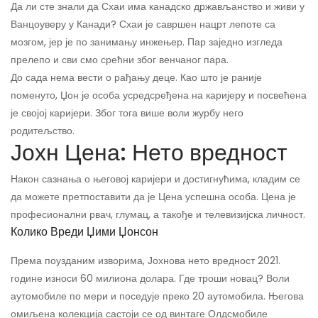
Да ли сте знали да Схаи има канадско држављанство и живи у
Ванцоуверу у Канади? Схаи је савршен нацрт лепоте са
мозгом, јер је по занимању инжењер. Пар заједно изгледа
прелепо и сви смо срећни због венчаног пара.
До сада нема вести о рађању деце. Као што је раније
поменуто, Џон је особа усредсређена на каријеру и посвећена
је својој каријери. Због тога више воли журбу него
родитељство.
Јохн Цена: Нето вредност
Након сазнања о његовој каријери и достигнућима, кладим се
да можете претпоставити да је Цена успешна особа. Цена је
професионални рвач, глумац, а такође и телевизијска личност.
Колико Вреди Џими Џонсон
Према поузданим изворима, Јохнова нето вредност 2021.
године износи 60 милиона долара. Где троши новац? Воли
аутомобиле по мери и поседује преко 20 аутомобила. Његова
омиљена колекција састоји се од винтаге Олдсмобиле