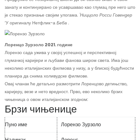
занату и континуирано се усавршавао као глумац пре него што
је стекао признање својим улогама.
'Ниццоло Росси Говендер
‘У оригиналу Нетфлик-а
Беба
.
Лоренцо Зурзоло 2021. године
Лорензо сада ужива у својој успешној и перспективној
глумачкој каријери и љубави фанова широм света. Има још
неколико италијанских филмова у низу, а у блиској будућности
планира да снима холивудске филмове.
Овај чланак ће детаљно размотрити Лоренцово детињство,
каријеру, везе и нето вредност. Прво, ево неколико брзих
чињеница о овом италијанском згодном:
Брзи чињенице
Пуно име
Лорензо Зурзоло
Надимак
Лоренс