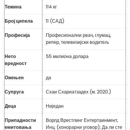
Тежина
114 кг
Број ципела
11 (САД)
Професија
Професионални рвач, глумац,
репер, телевизијски водитељ
Нето
55 милиона долара
вредност
Ожењен
да
Супруга
Схаи Схариатзадех (м. 2020.)
Деца
Ниједан
Припадности
Ворлд Врестлинг Ентертаинмент,
емитовања
Инц. (хонорарни уговор); Да ли сте