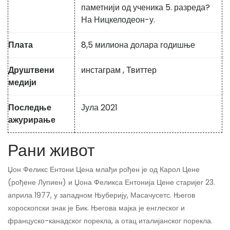
паметнији од ученика 5. разреда?
На Ницкелодеон-у.
Плата
8,5 милиона долара годишње
Друштвени
инстаграм
,
Твиттер
медији
Последње
Јула 2021
ажурирање
Рани живот
Џон Феликс Ентони Цена млађи рођен је од Карол Цене
(рођене Лупиен) и Џона Феликса Ентонија Цене старијег 23.
априла 1977, у западном Њуберију, Масачусетс. Његов
хороскопски знак је Бик. Његова мајка је енглеског и
француско-канадског порекла, а отац италијанског порекла.