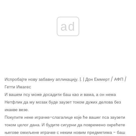
ad
Испробајте нову забавну апликацију. |. | Дон Еммерт / АФП /
Гетти Имагес
И вашем псу може досадити баш као и вама, а он нема
Нетфлик да му мозак буде заузет током дужих делова без
икакве везе.
Покупите неке играчке-слагалице које ће вашег пса заузети
током целог дана. И будите сигурни да повремено окрећете
његове омиљене играчке с неким новим предметима - баш