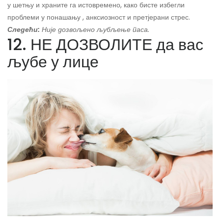
у шетњу и храните га истовремено, како бисте избегли
проблеми у понашању , анксиозност и претјерани стрес.
Следећи:
Није дозвољено љубљење паса.
12. НЕ ДОЗВОЛИТЕ да вас
љубе у лице