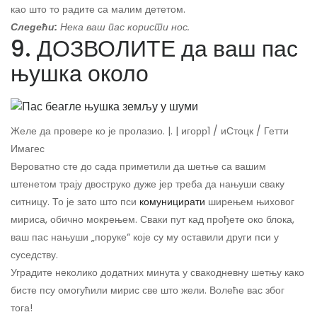
као што то радите са малим дететом.
Следећи:
Нека ваш пас користи нос.
9. ДОЗВОЛИТЕ да ваш пас
њушка около
Желе да провере ко је пролазио. |. | игорр1 / иСтоцк / Гетти
Имагес
Вероватно сте до сада приметили да шетње са вашим
штенетом трају двоструко дуже јер треба да нањуши сваку
ситницу. То је зато што пси
комуницирати
ширењем њиховог
мириса, обично мокрењем. Сваки пут кад прођете око блока,
ваш пас нањуши „поруке“ које су му оставили други пси у
суседству.
Уградите неколико додатних минута у свакодневну шетњу како
бисте псу омогућили мирис све што жели. Волеће вас због
тога!