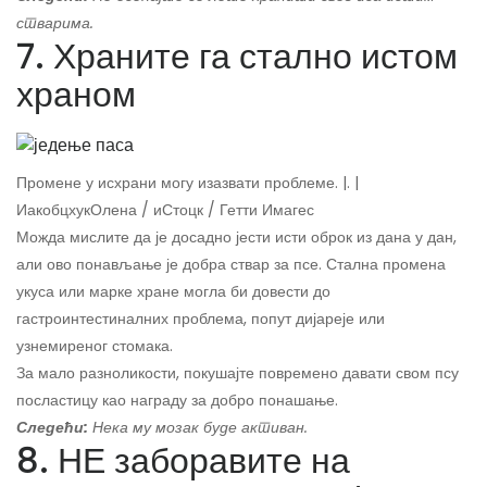
стварима.
7. Храните га стално истом
храном
Промене у исхрани могу изазвати проблеме. |. |
ИакобцхукОлена / иСтоцк / Гетти Имагес
Можда мислите да је досадно јести исти оброк из дана у дан,
али ово понављање је добра ствар за псе. Стална промена
укуса или марке хране могла би довести до
гастроинтестиналних проблема, попут дијареје или
узнемиреног стомака.
За мало разноликости, покушајте повремено давати свом псу
посластицу као награду за добро понашање.
Следећи:
Нека му мозак буде активан.
8. НЕ заборавите на