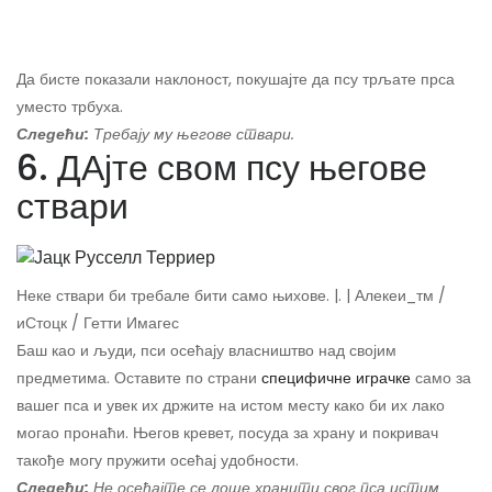
Да бисте показали наклоност, покушајте да псу трљате прса
уместо трбуха.
Следећи:
Требају му његове ствари.
6. ДАјте свом псу његове
ствари
Неке ствари би требале бити само њихове. |. | Алекеи_тм /
иСтоцк / Гетти Имагес
Баш као и људи, пси осећају власништво над својим
предметима. Оставите по страни
специфичне играчке
само за
вашег пса и увек их држите на истом месту како би их лако
могао пронаћи. Његов кревет, посуда за храну и покривач
такође могу пружити осећај удобности.
Следећи:
Не осећајте се лоше хранити свог пса истим