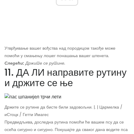
Утврђивање вашег вођства над породицом такође може
помоћи у смањењу лошег понашања вашег штенета.
Следећи:
Држите се рутине.
11. ДА ЛИ направите рутину
и држите се ње
Држите се рутине да бисте били задовољни. |. | Цармелка /
иСтоцк / Гетти Имагес
Предвидљива, доследна рутина помоћи ће вашем псу да се
осећа сигурно и сигурно. Покушајте да сваког дана водите пса