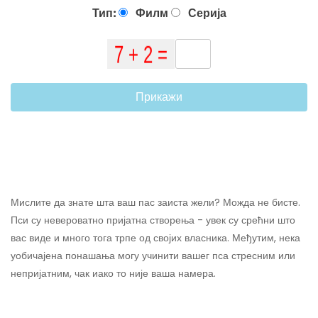
Тип:
Филм
Серија
Прикажи
Мислите да знате шта ваш пас заиста жели? Можда не бисте.
Пси су невероватно пријатна створења - увек су срећни што
вас виде и много тога трпе од својих власника. Међутим, нека
уобичајена понашања могу учинити вашег пса стресним или
непријатним, чак иако то није ваша намера.