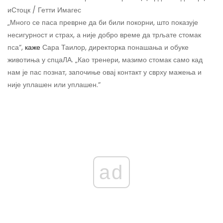
иСтоцк / Гетти Имагес
„Много се паса преврне да би били покорни, што показује
несигурност и страх, а није добро време да трљате стомак
пса“,
каже
Сара Таилор, директорка понашања и обуке
животиња у спцаЛА. „Као тренери, мазимо стомак само кад
нам је пас познат, започиње овај контакт у сврху мажења и
није уплашен или уплашен.“
ad