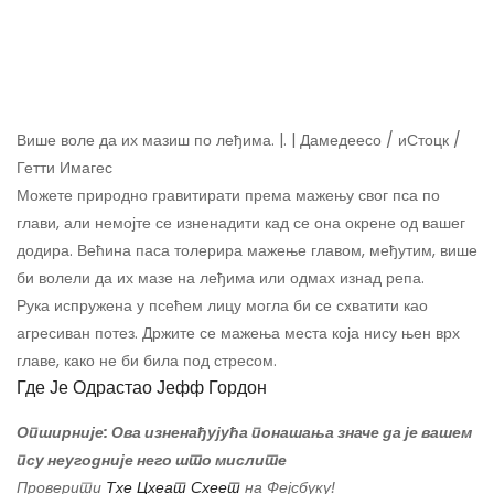
Више воле да их мазиш по леђима. |. | Дамедеесо / иСтоцк /
Гетти Имагес
Можете природно гравитирати према мажењу свог пса по
глави, али немојте се изненадити кад се она окрене од вашег
додира. Већина паса толерира мажење главом, међутим, више
би волели да их мазе на леђима или одмах изнад репа.
Рука испружена у псећем лицу могла би се схватити као
агресиван потез. Држите се мажења места која нису њен врх
главе, како не би била под стресом.
Где Је Одрастао Јефф Гордон
Опширније: Ова изненађујућа понашања значе да је вашем
псу неугодније него што мислите
Проверити
Тхе Цхеат Схеет
на Фејсбуку!