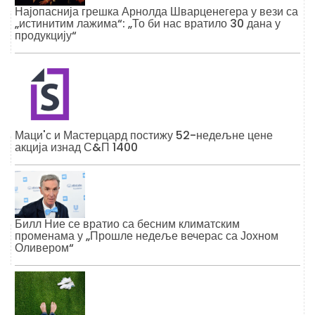
Најопаснија грешка Арнолда Шварценегера у вези са
„истинитим лажима“: „То би нас вратило 30 дана у
продукцију“
Маци'с и Мастерцард постижу 52-недељне цене
акција изнад С&П 1400
Билл Ние се вратио са бесним климатским
променама у „Прошле недеље вечерас са Јохном
Оливером“