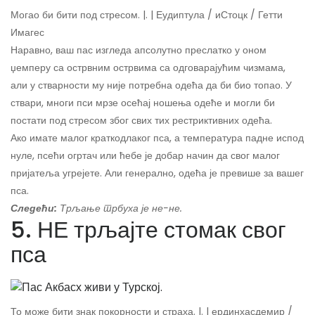
Могао би бити под стресом. |. | Еудиптула / иСтоцк / Гетти
Имагес
Наравно, ваш пас изгледа апсолутно преслатко у оном
џемперу са острвним острвима са одговарајућим чизмама,
али у стварности му није потребна одећа да би био топао. У
ствари, многи пси мрзе осећај ношења одеће и могли би
постати под стресом због свих тих рестриктивних одећа.
Ако имате малог краткодлаког пса, а температура падне испод
нуле, псећи огртач или ћебе је добар начин да свог малог
пријатеља угрејете. Али генерално, одећа је превише за вашег
пса.
Следећи:
Трљање трбуха је не-не.
5. НЕ трљајте стомак свог
пса
То може бити знак покорности и страха. |. | ердинхасдемир /