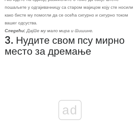
пошаљете у одгајивачницу са старом мајицом коју сте носили
како бисте му помогли да се осећа сигурно и сигурно током
вашег одсуства.
Следећи:
Дајте му мало мира и тишине.
3. Нудите свом псу мирно
место за дремање
ad