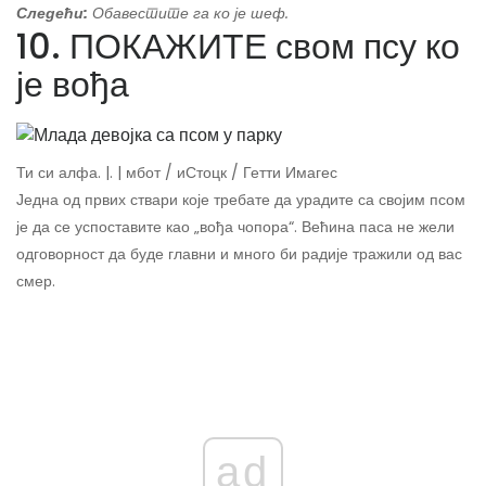
Следећи:
Обавестите га ко је шеф.
10. ПОКАЖИТЕ свом псу ко
је вођа
Ти си алфа. |. | мбот / иСтоцк / Гетти Имагес
Једна од првих ствари које требате да урадите са својим псом
је да се успоставите као „вођа чопора“. Већина паса не жели
одговорност да буде главни и много би радије тражили од вас
смер.
ad