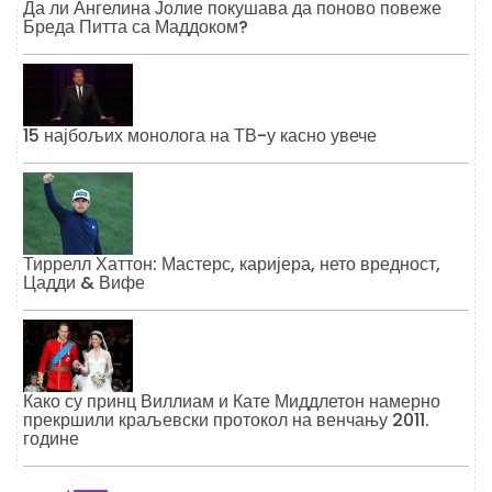
Да ли Ангелина Јолие покушава да поново повеже
Бреда Питта са Маддоком?
15 најбољих монолога на ТВ-у касно увече
Тиррелл Хаттон: Мастерс, каријера, нето вредност,
Цадди & Вифе
Како су принц Виллиам и Кате Миддлетон намерно
прекршили краљевски протокол на венчању 2011.
године