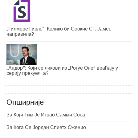
„Гилморе Гирлс“: Колико би Соокие Ст. Јамес
направила?
„Андор“: Који се ликови из „Рогуе Оне“ враћају у
серију прекуел-а?
Опширније
За Који Тим Је Играо Самми Соса
За Кога Се Јордан Спиетх Оженио