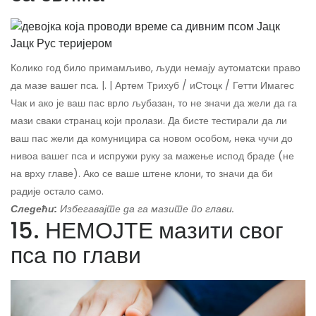
Колико год било примамљиво, људи немају аутоматски право
да мазе вашег пса. |. | Артем Трихуб / иСтоцк / Гетти Имагес
Чак и ако је ваш пас врло љубазан, то не значи да жели да га
мази сваки странац који пролази. Да бисте тестирали да ли
ваш пас жели да комуницира са новом особом, нека чучи до
нивоа вашег пса и испружи руку за мажење испод браде (не
на врху главе). Ако се ваше штене клони, то значи да би
радије остало само.
Следећи:
Избегавајте да га мазите по глави.
15. НЕМОЈТЕ мазити свог
пса по глави