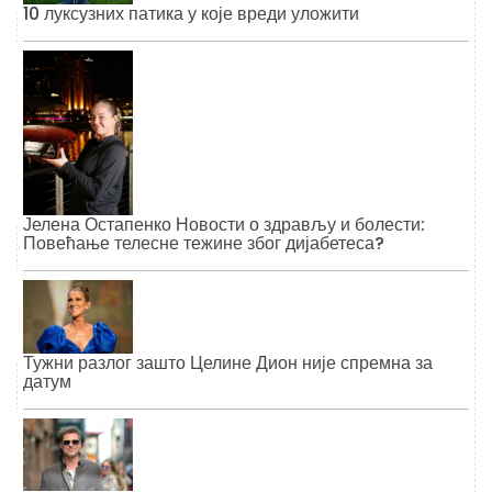
10 луксузних патика у које вреди уложити
Јелена Остапенко Новости о здрављу и болести:
Повећање телесне тежине због дијабетеса?
Тужни разлог зашто Целине Дион није спремна за
датум