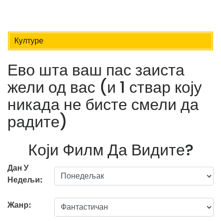
Културе
Ево шта ваш пас заиста
жели од вас (и 1 ствар коју
никада не бисте смели да
радите)
Који Филм Да Видите?
Дан У
Недељи:
Жанр: