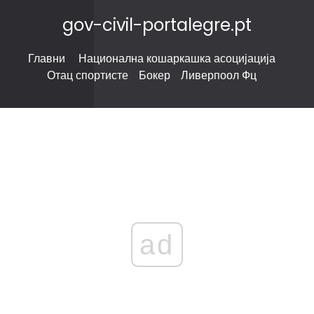
gov-civil-portalegre.pt
Главни
Национална кошаркашка асоцијација
Отац спортисте
Бокер
Ливерпоол Фц
ad