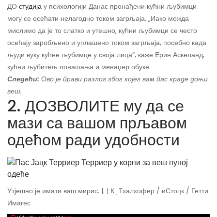
ДО
студија
у психологији Данас пронађени кућни љубимци
могу се осећати нелагодно током загрљаја. „Иако можда
мислимо да је то слатко и утешно, кућни љубимци се често
осећају заробљено и уплашено током загрљаја, посебно када
људи вуку кућне љубимце у своја лица“, каже Ерин Аскеланд,
кућни љубитељ понашања и менаџер обуке.
Следећи:
Ово је прави разлог због којег вам пас краде доњи
веш.
2. ДОЗВОЛИТЕ му да се
мази са вашом прљавом
одећом ради удобности
Утјешно је имати ваш мирис. |. | К_Тхалхофер / иСтоцк / Гетти
Имагес