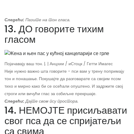
Следећи:
Пазите на тон гласа.
13. ДО говорите тихим
гласом
Појачавају ваш тон. |. | Анцхии / иСтоцк / Гетти Имагес
Није нужно важно шта говорите - пси вам у трену попримају
тон и понашање. Покушајте да разговарате са својим псом
тихо и мирно како би се осећали опуштено. И задржите свој
строги или вичући глас за озбиљне прекршаје.
Следећи:
Дајте свом псу простора.
14. НЕМОЈТЕ присиљавати
свог пса да се спријатељи
са свима