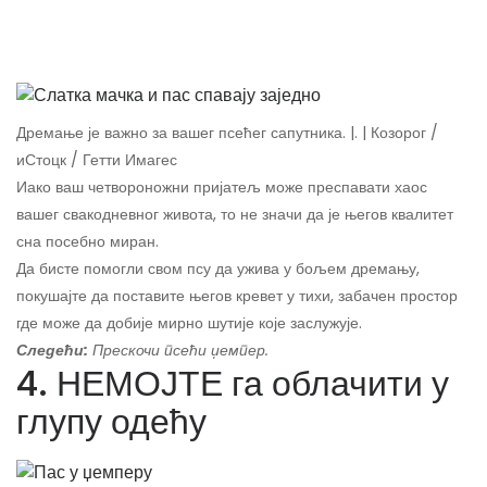
Дремање је важно за вашег псећег сапутника. |. | Козорог /
иСтоцк / Гетти Имагес
Иако ваш четвороножни пријатељ може преспавати хаос
вашег свакодневног живота, то не значи да је његов квалитет
сна посебно миран.
Да бисте помогли свом псу да ужива у бољем дремању,
покушајте да поставите његов кревет у тихи, забачен простор
где може да добије мирно шутије које заслужује.
Следећи:
Прескочи псећи џемпер.
4. НЕМОЈТЕ га облачити у
глупу одећу