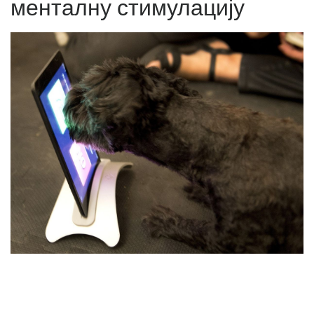
менталну стимулацију