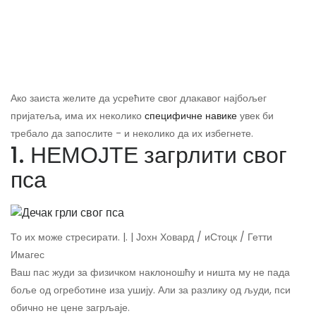
Ако заиста желите да усрећите свог длакавог најбољег
пријатеља, има их неколико
специфичне навике
увек би
требало да запослите - и неколико да их избегнете.
1. НЕМОЈТЕ загрлити свог
пса
То их може стресирати. |. | Јохн Ховард / иСтоцк / Гетти
Имагес
Ваш пас жуди за физичком наклоношћу и ништа му не пада
боље од огреботине иза ушију. Али за разлику од људи, пси
обично не цене загрљаје.