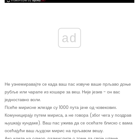
ad
Не узнемиравајте се када ваш пас извуче ваше прљаво доње
рубље или чарапе из кошаре за веш. Није језив - он вас
једноставно воли.
Псеће мирисне жлезде су 1000 пута јаче од човекових.
Комуницирају путем мириса, а не говора (због чега у поздрав
њушкају кундаке). Ваш пас ужива да се осећате блиско с вама
осећајући ваш људски мирис на прљавом вешу.
Ако идете на одмор, размислите о томе да своје штене