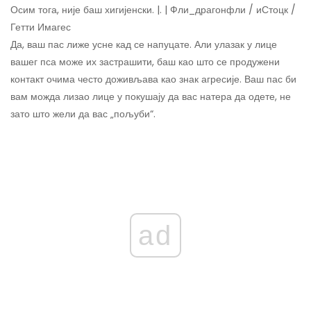
Осим тога, није баш хигијенски. |. | Фли_драгонфли / иСтоцк /
Гетти Имагес
Да, ваш пас лиже усне кад се напуцате. Али улазак у лице
вашег пса може их застрашити, баш као што се продужени
контакт очима често доживљава као знак агресије. Ваш пас би
вам можда лизао лице у покушају да вас натера да одете, не
зато што жели да вас „пољуби“.
ad