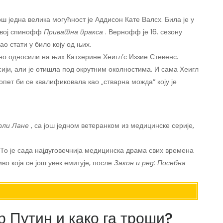
ош једна велика могућност је Аддисон Кате Валсх. Била је у
 свој спинофф
Приватна пракса
. Вернофф је 16. сезону
о стати у било коју од њих.
жно односили на њих Катхерине Хеигл’с Иззие Стевенс.
сији, али је отишла под окрутним околностима. И сама Хеигл
опет би се квалификовала као „стварна можда“ коју је
ли Лане
, са још једном ветеранком из медицинске серије,
 То је сада најдуговечнија медицинска драма свих времена
во која се још увек емитује, после
Закон и ред: Посебна
 Путин и како га троши?