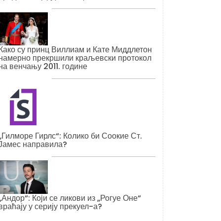
Како су принц Виллиам и Кате Миддлетон
намерно прекршили краљевски протокол
на венчању 2011. године
„Гилморе Гирлс“: Колико би Соокие Ст.
Јамес направила?
„Андор“: Који се ликови из „Рогуе Оне“
враћају у серију прекуел-а?