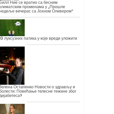
Билл Ние се вратио са бесним
климатским променама у „Прошле
недеље вечерас са Јохном Оливером“
10 луксузних патика у које вреди уложити
Јелена Остапенко Новости о здрављу и
болести: Повећање телесне тежине због
дијабетеса?