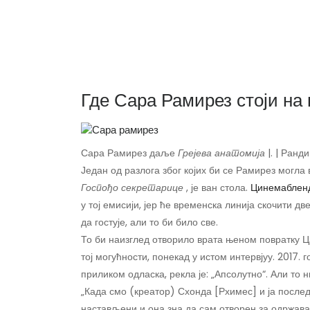
Где Сара Рамирез стоји на 
Сара Рамирез даље
Грејева анатомија
|. | Ранд
Један од разлога због којих би се Рамирез могла 
Госпођо секретарице
, је ван стола.
Цинемабленд
у тој емисији, јер ће временска линија скочити д
да гостује, али то би било све.
То би наизглед отворило врата њеном повратку Ц
тој могућности, понекад у истом интервјуу. 2017. г
приликом одласка, рекла је: „Апсолутно“. Али то н
„Када смо (креатор) Схонда [Рхимес] и ја послед
настављени и она зна да сам отворен за одржавањ