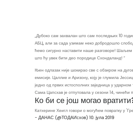
„Дубоко сам захвалан што сам последњих 10 годи
АБЦ, али за сада узимам неко добродошло слобод
ћемо сигурно наставити наше разговоре! Шаљем 
што ћу увек бити део породице Схондаланд! “
Њен одлазак није шокирао све с обзиром на дуго
емисије. Цаллие и Аризону, коју је глумила Јесси
једно од првих истосполних заједница у ударном 
Сама Цапсхав је отпутовала у сезони 14, чинећи 
Ко би се још могао вратити
Катхерине Хеигл говори о могућем повратку у 'Гр
- ДАНАС (@ТОДАИсхов)
10. јула 2019