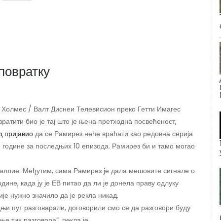
повратку
и Холмес / Валт Диснеи Телевисион преко Гетти Имагес
вратити био је тај што је њена претходна посвећеност,
 пријавио
да се Рамирез неће враћати као редовна серија
ве године за последњих 10 епизода. Рамирез би и тамо могао
аллие. Међутим, сама Рамирез је дала мешовите сигнале о
одине, када ју је ЕВ питао да ли је донела праву одлуку
ије нужно значило да је рекла никад.
њи пут разговарали, договорили смо се да разговори буду
е тих разговора“, рекла је.