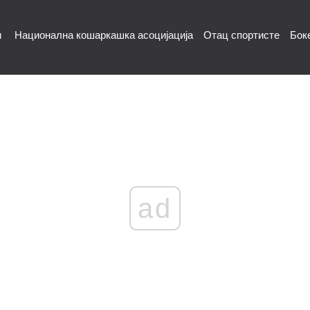
и
Национална кошаркашка асоцијација
Отац спортисте
Бок
ad