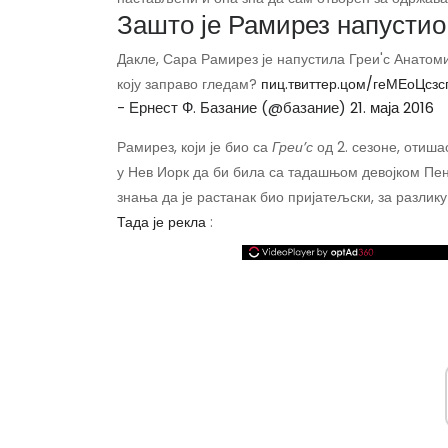
Зашто је Рамирез напустио
Дакле, Сара Рамирез је напустила Греи'с Анатоми
коју заправо гледам?
пиц.твиттер.цом/геМЕоЦсзс
- Ернест Ф. Базание (@базание)
21. маја 2016
Рамирез, који је био са
Греи’с
од 2. сезоне, отиша
у Нев Иорк да би била са тадашњом девојком Пе
знања да је растанак био пријатељски, за разлику
Тада је рекла
: