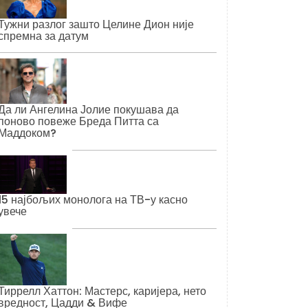
Тужни разлог зашто Целине Дион није
спремна за датум
Да ли Ангелина Јолие покушава да
поново повеже Бреда Питта са
Маддоком?
15 најбољих монолога на ТВ-у касно
увече
Тиррелл Хаттон: Мастерс, каријера, нето
вредност, Цадди & Вифе