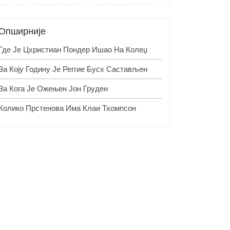
Опширније
Где Је Цхристиан Пондер Ишао На Колеџ
За Коју Годину Је Реггие Бусх Састављен
За Кога Је Ожењен Јон Груден
Колико Прстенова Има Клаи Тхомпсон