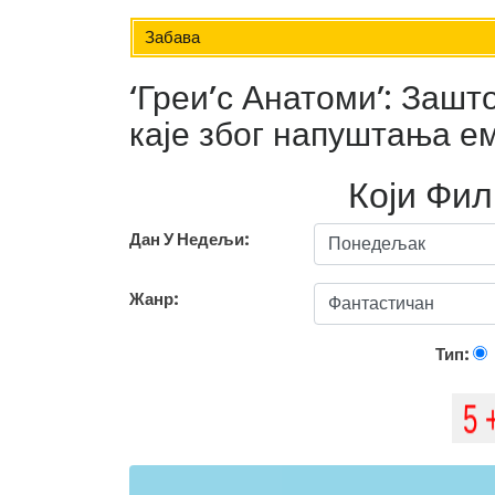
Забава
‘Греи’с Анатоми’: Заш
каје због напуштања е
Који Фи
Дан У Недељи:
Жанр:
Тип: