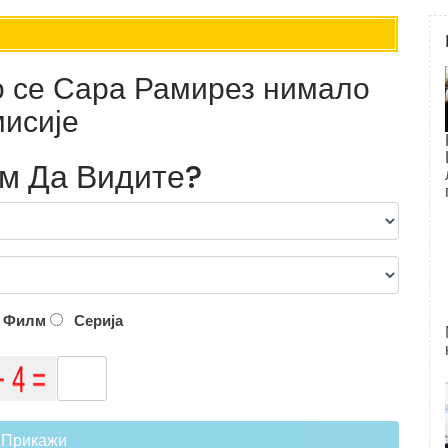
то се Сара Рамирез нимало
мисије
лм Да Видите?
Филм
Серија
Прикажи