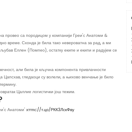
на провео са породицом у компанији Греи'с Анатоми &
но време. Схонда је била тако невероватна за рад, а ми
љубав Еллен (Помпео), остатку екипе и екипи и радујем се
вечност, али била је кључна компонента привлачности
ца Цапсхав, гледаоци су волели, а њихово венчање је било
термину.
повратак Цаллие логистички још тежим.
?
еи'с Анатоми'
хттпс://т.цо/РКК3ЛскФву