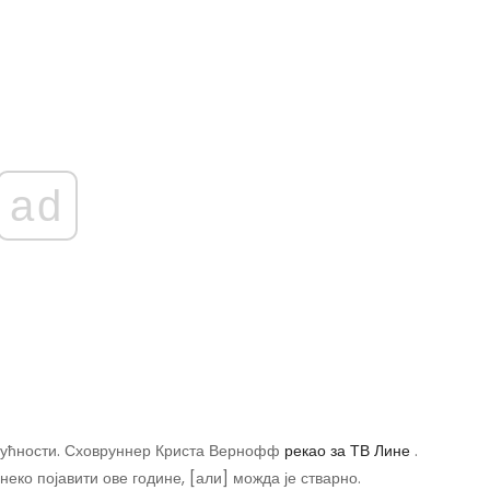
ad
могућности. Сховруннер Криста Вернофф
рекао за ТВ Лине
.
еко појавити ове године, [али] можда је стварно.