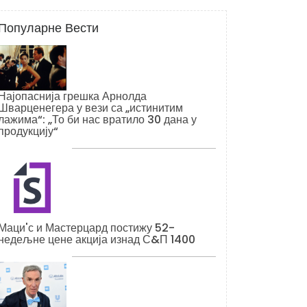
Популарне Вести
Најопаснија грешка Арнолда
Шварценегера у вези са „истинитим
лажима“: „То би нас вратило 30 дана у
продукцију“
Маци'с и Мастерцард постижу 52-
недељне цене акција изнад С&П 1400