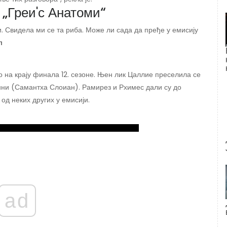
 „Греи'с Анатоми“
. Свидела ми се та риба. Може ли сада да пређе у емисију
п
о на крају финала 12. сезоне. Њен лик Цаллие преселила се
нни (Самантха Слоиан). Рамирез и Рхимес дали су до
 од неких других у емисији.
ad