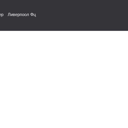
ер
Ливерпоол Фц