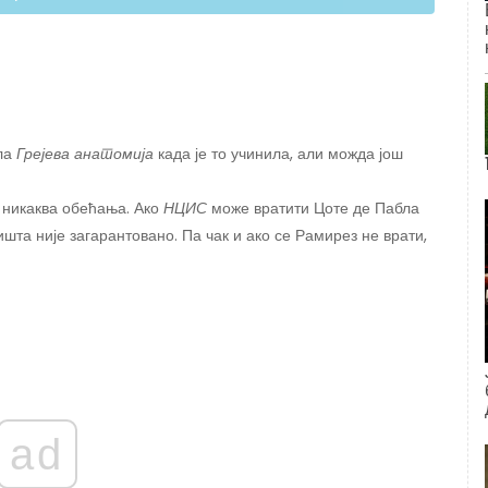
ла
Грејева анатомија
када је то учинила, али можда још
 никаква обећања. Ако
НЦИС
може вратити Цоте де Пабла
ишта није загарантовано. Па чак и ако се Рамирез не врати,
ad