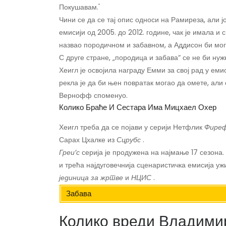
Покушавам.'
Чини се да се тај опис односи на Рамиреза, али ј
емисији од 2005. до 2012. године, чак је имала и
назвао породичном и забавном, а Аддисон би мога
С друге стране, „породица и забава“ се не би ну
Хеигл је освојила награду Емми за свој рад у еми
рекла је да би њен повратак могао да омете, али 
Вернофф споменуо.
Колико Браће И Сестара Има Мицхаел Охер
Хеигл треба да се појави у серији Нетфлик
Фиреф
Сарах Цхалке из
Сцрубс
.
Греи’с
серија је продужена на најмање 17 сезона.
и трећа најдуговечнија сценаристичка емисија ужи
јединица за жртве
и
НЦИС
.
Забава
Колико вреди Владимир