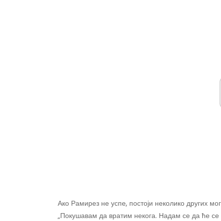
Ако Рамирез не успе, постоји неколико других 
„Покушавам да вратим некога. Надам се да ће се н