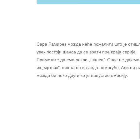
Сара Рамирез можда неће пожалити што је отиш
увек постоји шанса да се врати пре краја серије.
Приметите да смо рекли „шанса“. Овде не дајемо
из „мртвих“, ништа не изгледа немогуће. Али ни н
можда би неко други ко је напустио емисију.