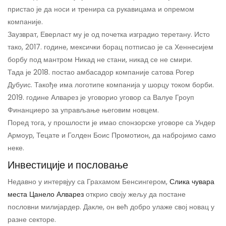
пристао је да носи и тренира са рукавицама и опремом
компаније.
Заузврат, Еверласт му је од почетка изградио теретану. Исто
тако, 2017. године, мексички борац потписао је са Хеннесијем
борбу под мантром Никад не стани, никад се не смири.
Тада је 2018. постао амбасадор компаније сатова Рогер
Дубуис. Такође има логотипе компанија у шорцу током борби.
2019. године Алварез је уговорио уговор са Валуе Гроуп
Финанциеро за управљање његовим новцем.
Поред тога, у прошлости је имао спонзорске уговоре са Ундер
Армоур, Тецате и Голден Боис Промотион, да набројимо само
неке.
Инвестиције и пословање
Недавно у интервјуу са Грахамом Бенсингером,
Слика чувара
места Цанело Алварез
открио своју жељу да постане
пословни милијардер. Дакле, он већ добро улаже свој новац у
разне секторе.