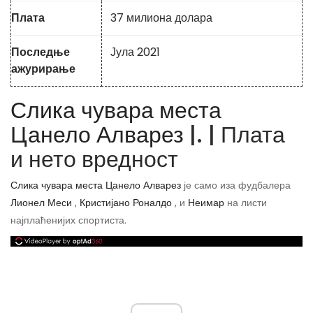
Плата
37 милиона долара
Последње
Јула 2021
ажурирање
Слика чувара места
Цанело Алварез
|. | Плата
и нето вредност
Слика чувара места Цанело Алварез
је само иза фудбалера
Лионел Меси
,
Кристијано Роналдо
, и
Неимар
на листи
најплаћенијих спортиста.