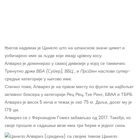
Његов надимак је Цанело што на шпанском значи цимет и
уобичајено име за људе који имају црвену косу.
Алварез је доминирао у свакој дивизији у којој се такмичио.
Тренутно држи
ВБА (Супер), ВБЦ
, и
Прстен
наслови супер-
средње категорије у његово име.
Слично томе, Алварез је на првом месту по фунти за најбољег
активног боксера у категорији Рец Рец, Тхе Ринг, БВАА и ТБРБ.
Алварез је висок 5 инча и тежак је око 75 кг. Даље, досег му је
179 цм.
Алварез се с Фернандом Гомез забављао од 2017. Такође, из
своје прошле и садашње везе има три ћерке и једног сина.