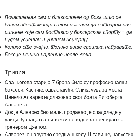
Почаствован сам и благословен од Бога што се
бавим спортом који волим и желим да остварим све
циљеве које сам поставио у боксерском спорту - да
будем успешан и упишем историју.
Колико сте очајни, толико више грешака направите.
Бокс је нешто најлепше после жена.
Тривиа
Сва његова старија 7 браћа била су професионални
боксери. Касније, одрастајући,
Слика чувара места
Цанело Алварез
идолизовао свог брата Ригоберта
Алвареза.
Док је Алварез био мали, продавао је сладоледе у
улици Јуанацатлан ​​и током поподнева тренирао са
тренером Цхепом.
Алварез је напустио средњу школу. Штавише, напустио