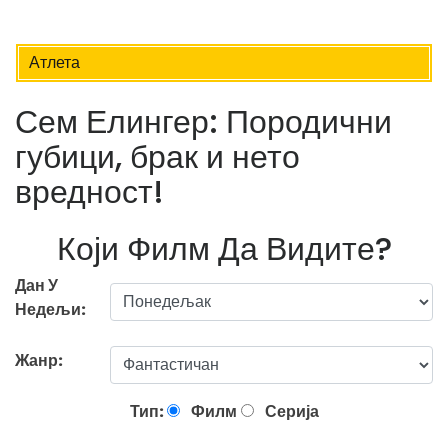
Атлета
Сем Елингер: Породични
губици, брак и нето
вредност!
Који Филм Да Видите?
Дан У
Недељи:
Жанр:
Тип:
Филм
Серија