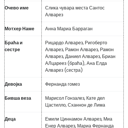
Очево име
Слика чувара места Сантос
Алварез
Мотхер Наме
Анна Мариа Барраган
Браћа и
Рицардо Алварез, Ригоберто
сестре
Алварез, Рамон Алварез, Рамон
Алварез, Даниел Алварез, Бриан
АЛцареез (браћа), Ана Елда
Алварез (сестра)
Девојка
Фернанда гомез
Бивша веза
Марисол Гонзалез, Кате дел
Цастилло, Сханнон де Лима
Деца
Емили Циннамон Алварез, Миа
Енер Алварез, Мариа Фернанда