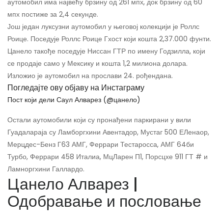
аутомобил има највећу брзину од 261 мпх, док брзину од 60
мпх постиже за 2,4 секунде.
Још један луксузни аутомобил у његовој колекцији је Роллс
Роице. Поседује Роллс Роице Гхост који кошта 2,37.000 фунти.
Цанело такође поседује Ниссан ГТР по имену Годзилла, који
се продаје само у Мексику и кошта 1,2 милиона долара.
Изложио је аутомобил на прослави 24. рођендана.
Погледајте ову објаву на Инстаграму
Пост који дели Саул Алварез (@цанело)
Остали аутомобили који су пронађени паркирани у вили
Гуадалараја су Ламборгхини Авентадор, Мустаг 500 ЕЛенаор,
Мерцдес-Бенз Г63 АМГ, Феррари Тестаросса, АМГ 64би
Турбо, Феррари 458 Италиа, МцЛарен П1, Порсцхе 911 ГТ # и
Ламноргхини Галлардо.
Цанело Алварез |
Одобравање и пословање