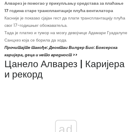
Алварез је помогао у прикупљању средстава за плаћање
17 година старе трансплантације плућа вентилатора
Касније је показао сјајан гест да плати трансплантацију плућа
свог 17-годишњег обожаватеља.
Тада је платио и тумор на мозгу девојчице Адамари Гуадалупе
Санцхез која се борила да хода.
Прочитајте такође: Деонтаи Вилдер Био: Боксерска
каријера, деца и нето вредност >>
Цанело Алварез | Каријера
и рекорд
ad