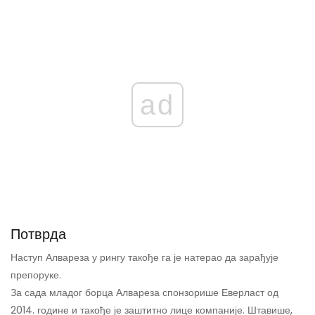
ad
Потврда
Наступ Алвареза у рингу такође га је натерао да зарађује
препоруке.
За сада младог борца Алвареза спонзорише Еверласт од
2014. године и такође је заштитно лице компаније. Штавише,