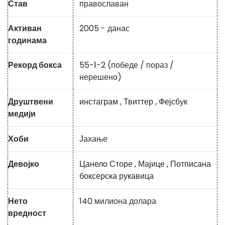
Став
православан
Активан
2005 - данас
годинама
Рекорд бокса
55-1-2 (победе / пораз /
нерешено)
Друштвени
инстаграм
,
Твиттер
,
Фејсбук
медији
Хоби
Јахање
Девојко
Цанело Сторе
,
Мајице
,
Потписана
боксерска рукавица
Нето
140 милиона долара
вредност