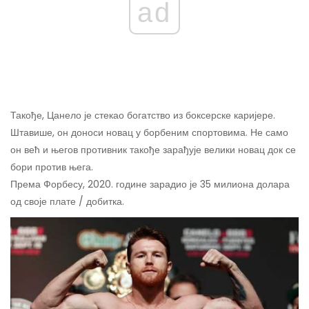
ad
Такође, Цанело је стекао богатство из боксерске каријере.
Штавише, он доноси новац у борбеним спортовима. Не само
он већ и његов противник такође зарађује велики новац док се
бори против њега.
Према Форбесу, 2020. године зарадио је 35 милиона долара
од своје плате / добитка.