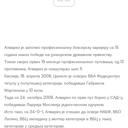
Алварез је започео професионалну боксерску каријеру са 15
година након победе на јуниорском државном првенству.
Током својих првих 19 месеци професионалног путовања, од 13
противника, Алварез је нокаутирао њих 11.
Касније, 18. априла 2008, Цанело је освојио ВБА Федецентро
титулу у полутешкој категорији, победивши Габриела
Мартинеза у 10 кола.
Тада се 24. октобра 2008. Алварез по први пут борио у САД-у,
победивши Ларрија Мослеија једногласном одлуком.
Исто тако, са 34-0-1, Алварез је отишао да освоји НАБФ, ВБО
Латино, ВБЦ омладину у велтер категорији и ВБЦ у лакој
категорији у средњој категорији.