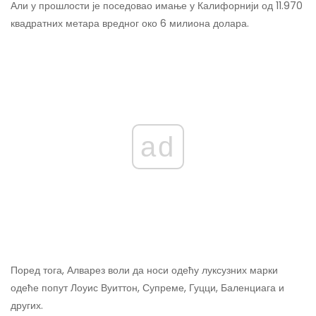
Али у прошлости је поседовао имање у Калифорнији од 11.970
квадратних метара вредног око 6 милиона долара.
ad
Поред тога, Алварез воли да носи одећу луксузних марки
одеће попут Лоуис Вуиттон, Супреме, Гуцци, Баленциага и
других.