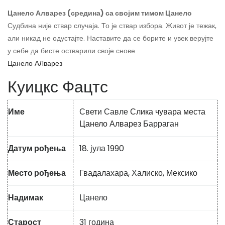
Цанело Алварез (средина) са својим тимом Цанело
Судбина није ствар случаја. То је ствар избора. Живот је тежак,
али никад не одустајте. Наставите да се борите и увек верујте
у себе да бисте остварили своје снове
Цанело АЛварез
Куицкс Фацтс
Име
Свети Савле
Слика чувара места
Цанело Алварез
Барраган
Датум рођења
18. јула 1990
Место рођења
Гвадалахара, Халиско, Мексико
Надимак
Цанело
Старост
31 година