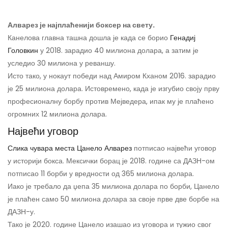
Алварез је најплаћенији боксер на свету.
Канелова главна ташна дошла је када се борио
Генадиј
Головкин
у 2018. зарадио 40 милиона долара, а затим је
уследио 30 милиона у реваншу.
Исто тако, у нокаут победи над Амиром Кханом 2016. зарадио
је 25 милиона долара. Истовремено, када је изгубио своју прву
професионалну борбу против Мејведера, ипак му је плаћено
огромних 12 милиона долара.
Највећи уговор
Слика чувара места Цанело Алварез
потписао највећи уговор
у историји бокса. Мексички борац је 2018. године са ДАЗН-ом
потписао 11 борби у вредности од 365 милиона долара.
Иако је требало да џепа 35 милиона долара по борби, Цанело
је плаћен само 50 милиона долара за своје прве две борбе на
ДАЗН-у.
Тако је 2020. године Цанело изашао из уговора и тужио свог