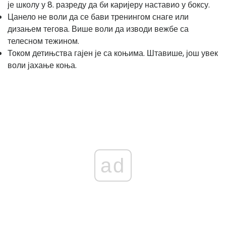
је школу у 8. разреду да би каријеру наставио у боксу.
Цанело не воли да се бави тренингом снаге или
дизањем тегова. Више воли да изводи вежбе са
телесном тежином.
Током детињства гајен је са коњима. Штавише, још увек
воли јахање коња.
ad