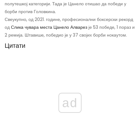
полутешкој категорији. Тада је Цанело отишао да победи у
борби против Головкина.
Свеукупно, од 2021. године, професионални боксерски рекорд
од
Слика чувара места Цанело Алварез
је 53 победе, 1 пораз и
2 ремија. Штавише, победио је у 37 својих борби нокаутом.
Цитати
ad