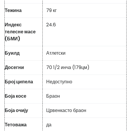
Тежина
79 кг
Индекс
24.6
телесне масе
(БМИ)
Буилд
Атлетски
Досегни
70 1/2 инча (179цм)
Број ципела
Недоступно
Боја косе
Браон
Боја очију
Црвенкасто браон
Тетоважа
да