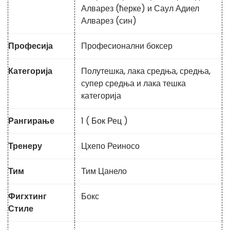
Алварез (ћерке) и Саул Адиел
Алварез (син)
Професија
Професионални боксер
Категорија
Полутешка, лака средња, средња,
супер средња и лака тешка
категорија
Рангирање
1 (
Бок Рец
)
Тренеру
Цхепо Реиносо
Тим
Тим Цанело
Фигхтинг
Бокс
Стиле