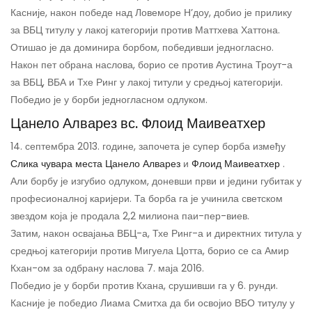
Касније, након победе над Ловеморе Н’доу, добио је прилику
за ВБЦ титулу у лакој категорији против Маттхева Хаттона.
Отишао је да доминира борбом, победивши једногласно.
Након пет обрана наслова, борио се против Аустина Троут-а
за ВБЦ, ВБА и Тхе Ринг у лакој титули у средњој категорији.
Победио је у борби једногласном одлуком.
Цанело Алварез вс. Флоид Маивеатхер
14. септембра 2013. године, започета је супер борба између
Слика чувара места Цанело Алварез
и
Флоид Маивеатхер
.
Али борбу је изгубио одлуком, доневши први и једини губитак у
професионалној каријери. Та борба га је учинила светском
звездом која је продала 2,2 милиона паи-пер-виев.
Затим, након освајања ВБЦ-а, Тхе Ринг-а и директних титула у
средњој категорији против Мигуела Цотта, борио се са Амир
Кхан-ом за одбрану наслова 7. маја 2016.
Победио је у борби против Кхана, срушивши га у 6. рунди.
Касније је победио Лиама Смитха да би освојио ВБО титулу у