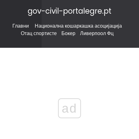
gov-civil-portalegre.pt
Главни
Национална кошаркашка асоцијација
Отац спортисте
Бокер
Ливерпоол Фц
ad