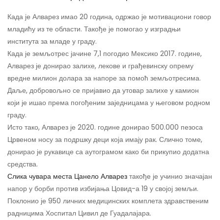
Када је Алварез имао 20 година, одржао је мотивациони говор
младићу из те области. Такође је помогао у изградњи
института за младе у граду.
Када је земљотрес јачине 7,1 погодио Мексико 2017. године,
Алварез је донирао залихе, лекове и грађевинску опрему
вредне милион долара за напоре за помоћ земљотресима.
Даље, добровољно се пријавио да утовар залихе у камион
који је ишао према погођеним заједницама у његовом родном
граду.
Исто тако, Алварез је 2020. године донирао 500.000 пезоса
Црвеном носу за подршку деци која имају рак. Слично томе,
донирао је рукавице са аутограмом како би прикупио додатна
средства.
Слика чувара места Цанело Алварез
такође је учинио значајан
напор у борби против избијања Цовид-а 19 у својој земљи.
Поклонио је 950 личних медицинских комплета здравственим
радницима Хоспитал Цивил де Гуадалајара.