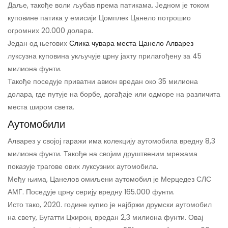
Даље, такође воли љубав према патикама. Једном је током
куповине патика у емисији Цомплек Цанело потрошио
огромних 20.000 долара.
Један од његових
Слика чувара места Цанело Алварез
луксузна куповина укључује црну јахту прилагођену за 45
милиона фунти.
Такође поседује приватни авион вредан око 35 милиона
долара, где путује на борбе, догађаје или одморе на различита
места широм света.
Аутомобили
Алварез у својој гаражи има колекцију аутомобила вредну 8,3
милиона фунти. Такође на својим друштвеним мрежама
показује трагове ових луксузних аутомобила.
Међу њима, Цанелов омиљени аутомобил је Мерцедез СЛС
АМГ. Поседује црну серију вредну 165.000 фунти.
Исто тако, 2020. године купио је најбржи друмски аутомобил
на свету, Бугатти Цхирон, вредан 2,3 милиона фунти. Овај