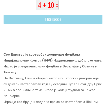
Прикажи
Сем Елингер је квотербек америчког фудбала
Индијанаполис Колтса (НФЛ) Националне фудбалске лиге.
Играо је средњошколски фудбал у Вестлејку у Остину у
Тексасу.
На Вестлејку, Сем је оборио неколико школских рекорда које
су држали квотербекови који су освојили Супер Боул, Дру Брис
и Ник Фолс. Слично томе, играо је колеџ фудбал за Тексас
Лонгхорнс.
Играч је као бруцош поделио време са квотербеком Шејном