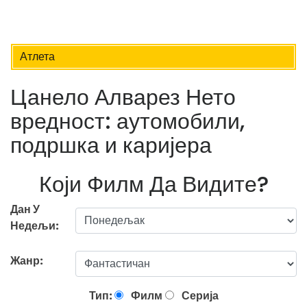
Атлета
Цанело Алварез Нето
вредност: аутомобили,
подршка и каријера
Који Филм Да Видите?
Дан У
Недељи:
Жанр:
Тип:
Филм
Серија