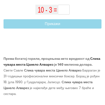
Прикажи
Према богатој горили, процењена нето вредност од
Слика
чувара места Цанело Алварез
је 140 милиона долара.
Свети Савле
Слика чувара места Цанело Алварез
Барраган је
31-годишњи професионални мексички боксер. Борац је рођен
18. јула 1990. у Гуадалајари, Јалисцо.
Слика чувара места
Цанело Алварез
је најмлађе дете међу његових 7 браће и
сестара.