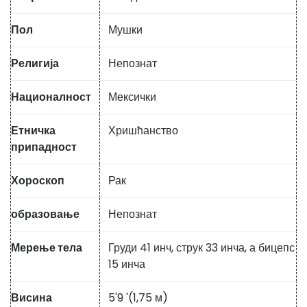
Пол
Мушки
Религија
Непознат
Националност
Мексички
Етничка
Хришћанство
припадност
Хороскоп
Рак
образовање
Непознат
Мерење тела
Груди 41 инч, струк 33 инча, а бицепс
15 инча
Висина
5'9 '(1,75 м)