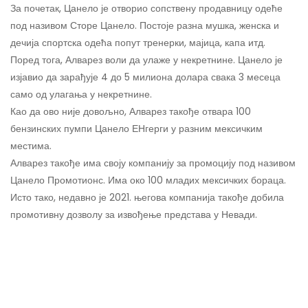
За почетак, Цанело је отворио сопствену продавницу одеће
под називом Сторе Цанело. Постоје разна мушка, женска и
дечија спортска одећа попут тренерки, мајица, капа итд.
Поред тога, Алварез воли да улаже у некретнине. Цанело је
изјавио да зарађује 4 до 5 милиона долара свака 3 месеца
само од улагања у некретнине.
Као да ово није довољно, Алварез такође отвара 100
бензинских пумпи Цанело ЕНгерги у разним мексичким
местима.
Алварез такође има своју компанију за промоцију под називом
Цанело Промотионс. Има око 100 младих мексичких бораца.
Исто тако, недавно је 2021. његова компанија такође добила
промотивну дозволу за извођење представа у Невади.