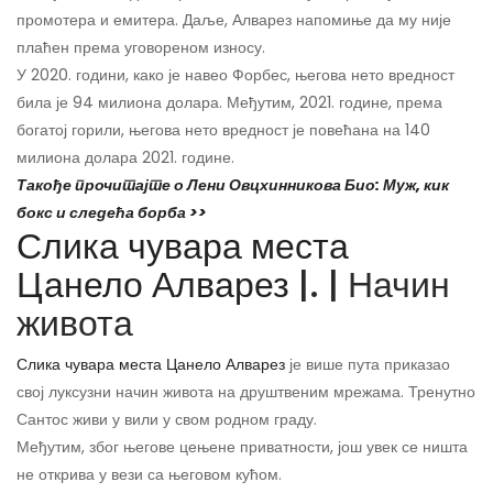
промотера и емитера. Даље, Алварез напомиње да му није
плаћен према уговореном износу.
У 2020. години, како је навео Форбес, његова нето вредност
била је 94 милиона долара. Међутим, 2021. године, према
богатој горили, његова нето вредност је повећана на 140
милиона долара 2021. године.
Такође прочитајте о Лени Овцхинникова Био: Муж, кик
бокс и следећа борба >>
Слика чувара места
Цанело Алварез
|. | Начин
живота
Слика чувара места Цанело Алварез
је више пута приказао
свој луксузни начин живота на друштвеним мрежама. Тренутно
Сантос живи у вили у свом родном граду.
Међутим, због његове цењене приватности, још увек се ништа
не открива у вези са његовом кућом.